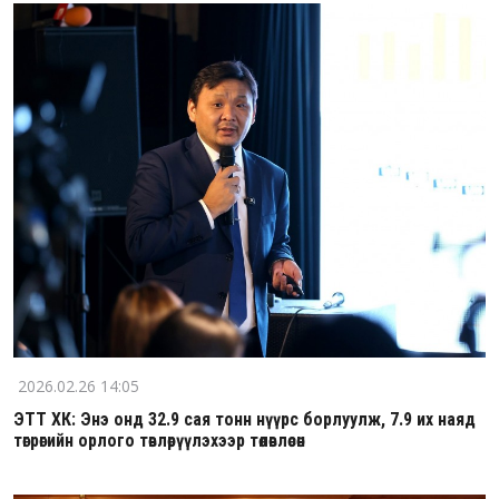
2026.02.26 14:05
ЭТТ ХК: Энэ онд 32.9 сая тонн нүүрс борлуулж, 7.9 их наяд
төгрөгийн орлого төвлөрүүлэхээр төлөвлөсөн