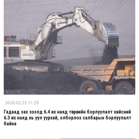
2026.02.23 11:29
Гадаад зах зээлд 6.4 их наяд төгрөгийн борлуулалт хийсний
6.3 их наяд нь уул уурхай, олборлох салбарын борлуулалт
байна