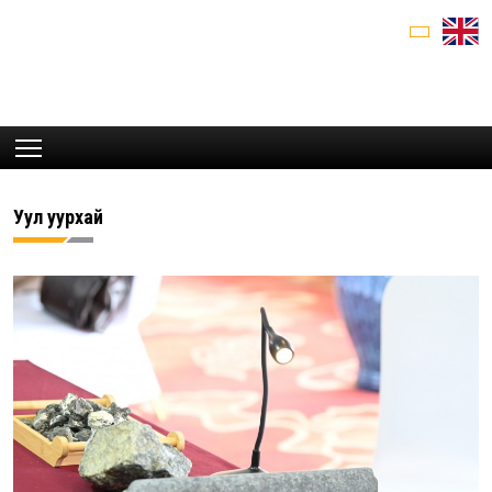
Уул уурхай