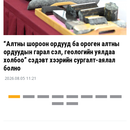
“Алтны шороон ордууд ба ороген алтны
ордуудын гарал үүсэл, геологийн уялдаа
холбоо” сэдэвт хээрийн сургалт-аялал
болно
2026.08.05 11:21