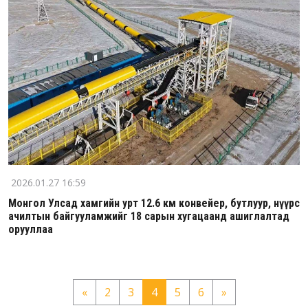
2026.01.27 16:59
Монгол Улсад хамгийн урт 12.6 км конвейер, бутлуур, нүүрс
ачилтын байгууламжийг 18 сарын хугацаанд ашиглалтад
орууллаа
«
2
3
4
5
6
»