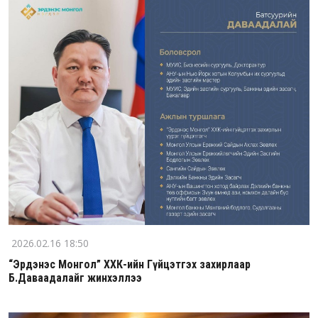
2026.02.16 18:50
“Эрдэнэс Монгол” ХХК-ийн Гүйцэтгэх захирлаар
Б.Даваадалайг жинхэллээ