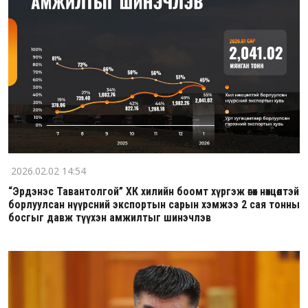
2026.02.02 14:54
“Эрдэнэс Тавантолгой” ХК хилийн боомт хүргэж өгөх нөхцөлтэй
борлуулсан нүүрсний экспортын сарын хэмжээ 2 сая тонны
босгыг давж түүхэн амжилтыг шинэчлэв