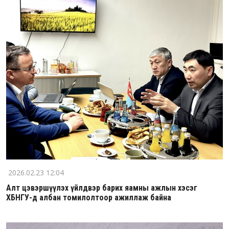
2026.02.23 12:04
Алт цэвэршүүлэх үйлдвэр барих яамны ажлын хэсэг
ХБНГУ-д албан томилолтоор ажиллаж байна