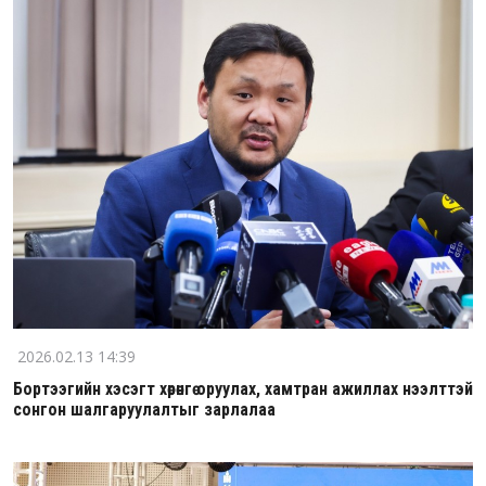
2026.02.13 14:39
Бортээгийн хэсэгт хөрөнгө оруулах, хамтран ажиллах нээлттэй
сонгон шалгаруулалтыг зарлалаа