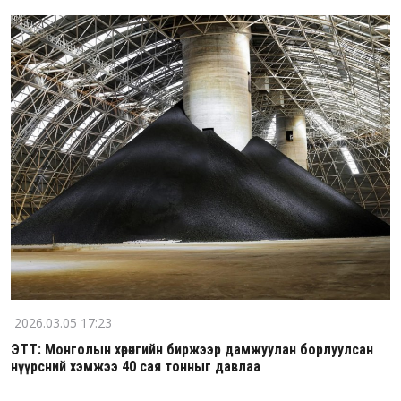
2026.03.05 17:23
ЭТТ: Монголын хөрөнгийн биржээр дамжуулан борлуулсан
нүүрсний хэмжээ 40 сая тонныг давлаа