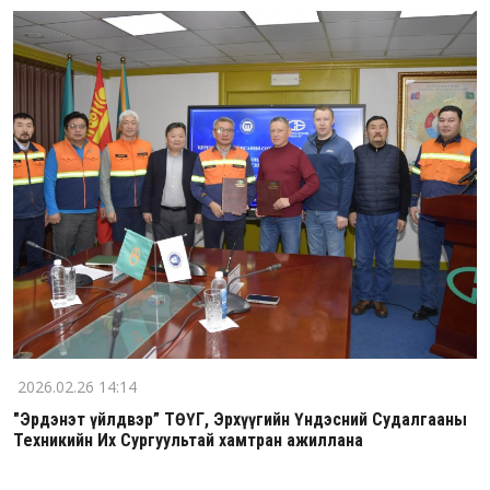
2026.02.26 14:14
"Эрдэнэт үйлдвэр” ТӨҮГ, Эрхүүгийн Үндэсний Судалгааны
Техникийн Их Сургуультай хамтран ажиллана