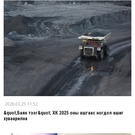
2026.02.25 11:52
&quot;Баян тээг&quot; ХК 2025 оны ашгаас ногдол ашиг
хуваарилна