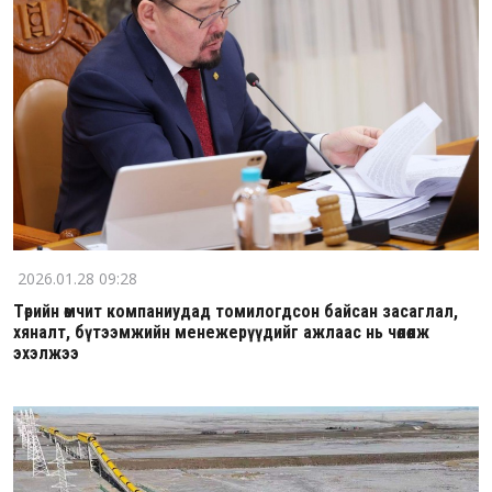
2026.01.28 09:28
Төрийн өмчит компаниудад томилогдсон байсан засаглал,
хяналт, бүтээмжийн менежерүүдийг ажлаас нь чөлөөлж
эхэлжээ