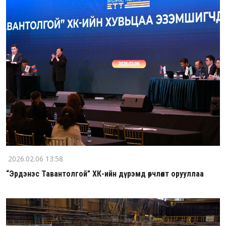
2026.02.06 13:58
“Эрдэнэс Тавантолгой” ХК-ийн дүрэмд өөрчлөлт орууллаа