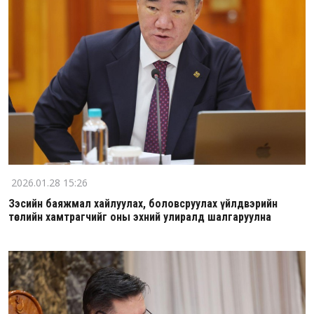
2026.01.28 15:26
Зэсийн баяжмал хайлуулах, боловсруулах үйлдвэрийн
төслийн хамтрагчийг оны эхний улиралд шалгаруулна