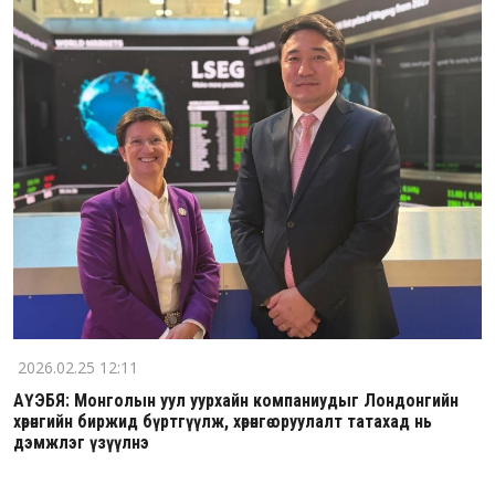
2026.02.25 12:11
АҮЭБЯ: Монголын уул уурхайн компаниудыг Лондонгийн
хөрөнгийн биржид бүртгүүлж, хөрөнгө оруулалт татахад нь
дэмжлэг үзүүлнэ