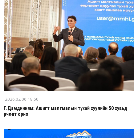
2026.02.06 18:50
Г.Дамдинням: Ашигт малтмалын тухай хуулийн 50 хувьд
өөрчлөлт орно