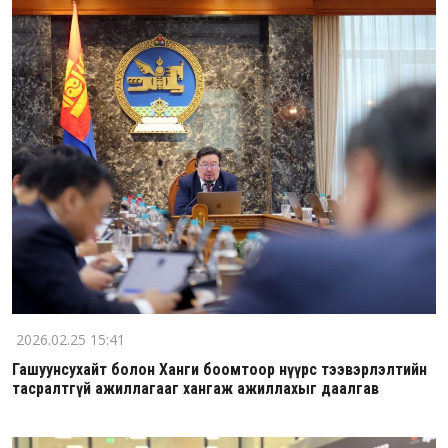
2026.02.25 15:41
Гашуунсухайт болон Ханги боомтоор нүүрс тээвэрлэлтийн
тасралтгүй ажиллагааг хангаж ажиллахыг даалгав