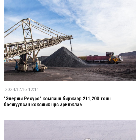
2024.12.16 12:11
"Энержи Ресурс" компани биржээр 211,200 тонн
баяжуулсан коксжих нүүрс арилжлаа