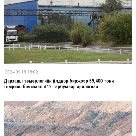
2024.09.18 18:02
Дарханы төмөрлөгийн үйлдвэр биржээр 59,400 тонн
төмрийн баяжмал ₮12 тэрбумаар арилжлаа