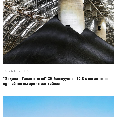
2024.10.25 17:00
“Эрдэнэс Тавантолгой” ХК баяжуулсан 12.8 мянган тонн
нүүрсний анхны арилжааг хийлээ