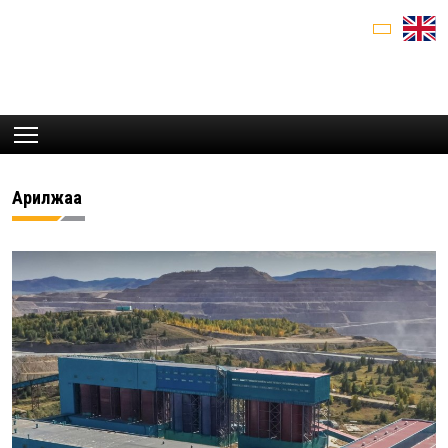
Арилжаа