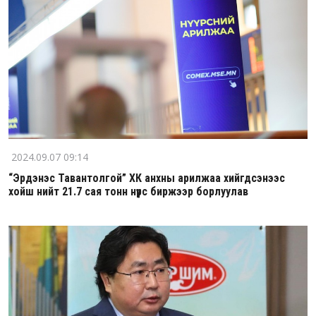
2024.09.07 09:14
“Эрдэнэс Тавантолгой” ХК анхны арилжаа хийгдсэнээс
хойш нийт 21.7 сая тонн нүүрс биржээр борлуулав