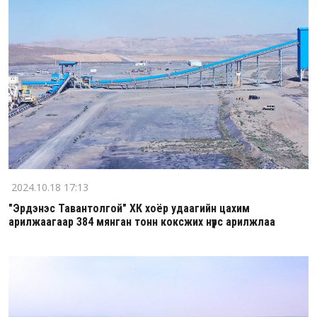
2024.10.18 17:13
"Эрдэнэс Тавантолгой" ХК хоёр удаагийн цахим
арилжаагаар 384 мянган тонн коксжих нүүрс арилжлаа