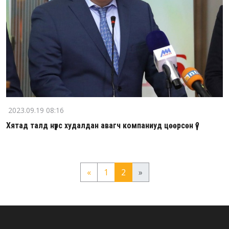
2023.09.19 08:16
Хятад талд нүүрс худалдан авагч компаниуд цөөрсөн үү?
«
1
2
»