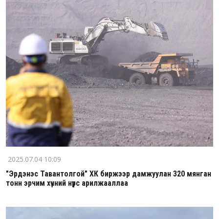
2025.07.04 10:09
"Эрдэнэс Тавантолгой" ХК биржээр дамжуулан 320 мянган
тонн эрчим хүчний нүүрс арилжааллаа