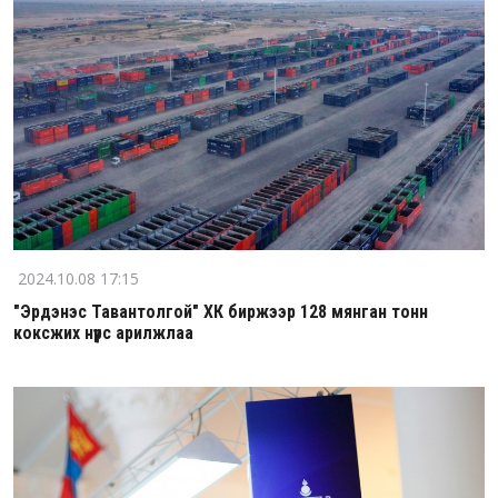
2024.10.08 17:15
"Эрдэнэс Тавантолгой" ХК биржээр 128 мянган тонн
коксжих нүүрс арилжлаа