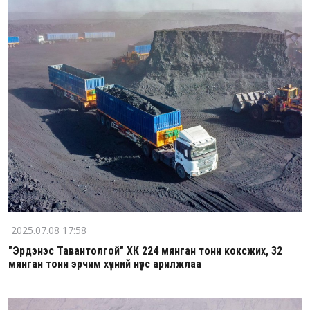
2025.07.08 17:58
"Эрдэнэс Тавантолгой" ХК 224 мянган тонн коксжих, 32
мянган тонн эрчим хүчний нүүрс арилжлаа