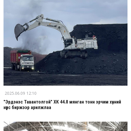
2025.06.09 12:10
"Эрдэнэс Тавантолгой" ХК 44.8 мянган тонн эрчим хүчний
нүүрс биржээр арилжлаа