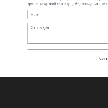
эрхтэй. Мэдээний сэтгэгдэлд бид хариуцлага хүлээх
Сэтг