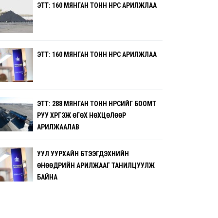
ЭТТ: 160 МЯНГАН ТОНН НҮҮРС АРИЛЖЛАА
ЭТТ: 160 МЯНГАН ТОНН НҮҮРС АРИЛЖЛАА
ЭТТ: 288 МЯНГАН ТОНН НҮҮРСИЙГ БООМТ
РУУ ХҮРГЭЖ ӨГӨХ НӨХЦӨЛӨӨР
АРИЛЖААЛАВ
УУЛ УУРХАЙН БҮТЭЭГДЭХҮҮНИЙН
ӨНӨӨДРИЙН АРИЛЖААГ ТАНИЛЦУУЛЖ
БАЙНА