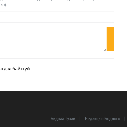
гүй.
эгдэл байхгүй
Бидний Тухай
Редакцын Бодлого