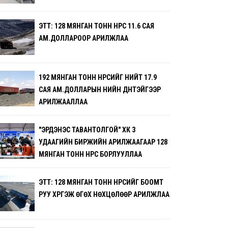
ЭТТ: 128 МЯНГАН ТОНН НҮҮРС 11.6 САЯ
АМ.ДОЛЛАРООР АРИЛЖЛАА
192 МЯНГАН ТОНН НҮҮРСИЙГ НИЙТ 17.9
САЯ АМ.ДОЛЛАРЫН ҮНИЙН ДҮНТЭЙГЭЭР
АРИЛЖААЛЛАА
"ЭРДЭНЭС ТАВАНТОЛГОЙ" ХК 3
УДААГИЙН БИРЖИЙН АРИЛЖААГААР 128
МЯНГАН ТОНН НҮҮРС БОРЛУУЛЛАА
ЭТТ: 128 МЯНГАН ТОНН НҮҮРСИЙГ БООМТ
РУУ ХҮРГЭЖ ӨГӨХ НӨХЦӨЛӨӨР АРИЛЖЛАА