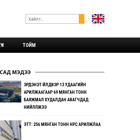
ҮЧ
ТОЙМ
САД МЭДЭЭ
ЭРДЭНЭТ ҮЙЛДВЭР 13 УДААГИЙН
АРИЛЖААГААР 69 МЯНГАН ТОНН
БАЯЖМАЛ ХУДАЛДАН АВАГЧДАД
НИЙЛҮҮЛЖЭЭ
ЭТТ: 256 МЯНГАН ТОНН НҮҮРС АРИЛЖЛАА