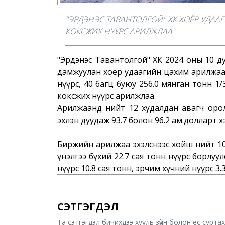
"ЭРДЭНЭС ТАВАНТОЛГОЙ" ХК ХОЁР УДАА
КОКСЖИХ НҮҮРС АРИЛЖЛАА
"Эрдэнэс Тавантолгой" ХК 2024 оны 10 ду
дамжуулан хоёр удаагийн цахим арилжаа 
нүүрс, 40 багц буюу 256.0 мянган тонн 1
коксжих нүүрс арилжлаа.
Арилжаанд нийт 12 худалдан авагч орол
эхлэн дуудаж 93.7 болон 96.2 ам.долларт х
Биржийн арилжаа эхэлснээс хойш нийт 10
үнэлгээ бүхий 22.7 сая тонн нүүрс борлуул
нүүрс 10.8 сая тонн, эрчим хүчний нүүрс 3
СЭТГЭГДЭЛ
Та сэтгэгдэл бичихдээ хууль зүйн болон ёс сурта