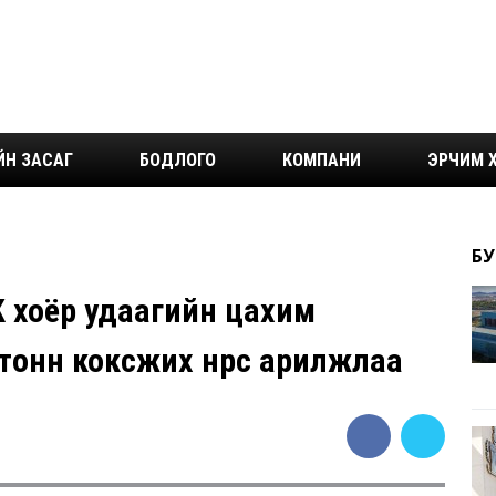
ЙН ЗАСАГ
БОДЛОГО
КОМПАНИ
ЭРЧИМ Х
БУ
К хоёр удаагийн цахим
тонн коксжих нүүрс арилжлаа