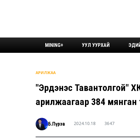
MINING+
УУЛ УУРХАЙ
ЭДИ
АРИЛЖАА
"Эрдэнэс Тавантолгой" Х
арилжаагаар 384 мянган 
2024.10.18
3647
Б.Пүрэв