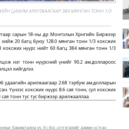
ГИЙН ЦАХИМ АРИЛЖААГААР 384 МЯНГАН ТОНН 1/3
гаар сарын 18-ны өдөр Монголын Хөрөнгийн Биржээр
хийж 20 багц буюу 128.0 мянган тонн 1/3 коксжих
/3 коксжих нүүрс нийт 60 багц 384 мянган тонн 1/3
цож нэг тонн нүүрсний үнийг 90.2 ам.доллароос
элцэл хийгдлээ.
6 удаагийн арилжаагаар 2.68 тэрбум ам.долларын
сан. Үүнээс коксжих нүүрс 8.6 сая тонн, сул коксжих
.3 сая тонн тус тус биржээр арилжааллаа.
хууныг баримтална уу. Ёс бус сэтгэгдлийг админ устгах