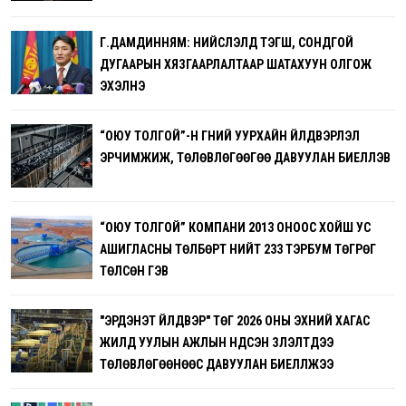
Г.ДАМДИННЯМ: НИЙСЛЭЛД ТЭГШ, СОНДГОЙ
ДУГААРЫН ХЯЗГААРЛАЛТААР ШАТАХУУН ОЛГОЖ
ЭХЭЛНЭ
“ОЮУ ТОЛГОЙ”-Н ГҮНИЙ УУРХАЙН ҮЙЛДВЭРЛЭЛ
ЭРЧИМЖИЖ, ТӨЛӨВЛӨГӨӨГӨӨ ДАВУУЛАН БИЕЛҮҮЛЭВ
“ОЮУ ТОЛГОЙ” КОМПАНИ 2013 ОНООС ХОЙШ УС
АШИГЛАСНЫ ТӨЛБӨРТ НИЙТ 233 ТЭРБУМ ТӨГРӨГ
ТӨЛСӨН ГЭВ
"ЭРДЭНЭТ ҮЙЛДВЭР" ТӨҮГ 2026 ОНЫ ЭХНИЙ ХАГАС
ЖИЛД УУЛЫН АЖЛЫН ҮНДСЭН ҮЗҮҮЛЭЛТҮҮДЭЭ
ТӨЛӨВЛӨГӨӨНӨӨС ДАВУУЛАН БИЕЛҮҮЛЖЭЭ