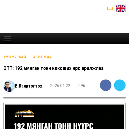
УУЛ УУРХАЙ
АРИЛЖАА
ЭТТ: 192 мянган тонн коксжих нүүрс арилжлаа
2026.01.22
696
Б.Баяртогтох