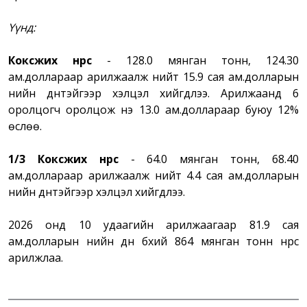
Үүнд:
Коксжих нүүрс
- 128.0 мянган тонн, 124.30
ам.доллараар арилжаалж нийт 15.9 сая ам.долларын
үнийн дүнтэйгээр хэлцэл хийгдлээ. Арилжаанд 6
оролцогч оролцож үнэ 13.0 ам.доллараар буюу 12%
өслөө.
1/3 Коксжих нүүрс
- 64.0 мянган тонн, 68.40
ам.доллараар арилжаалж нийт 4.4 сая ам.долларын
үнийн дүнтэйгээр хэлцэл хийгдлээ.
2026 онд 10 удаагийн арилжаагаар 81.9 сая
ам.долларын үнийн дүн бүхий 864 мянган тонн нүүрс
арилжлаа.