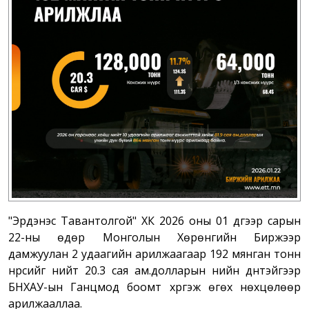
"Эрдэнэс Тавантолгой" ХК 2026 оны 01 дүгээр сарын
22-ны өдөр Монголын Хөрөнгийн Биржээр
дамжуулан 2 удаагийн арилжаагаар 192 мянган тонн
нүүрсийг нийт 20.3 сая ам.долларын үнийн дүнтэйгээр
БНХАУ-ын Ганцмод боомт хүргэж өгөх нөхцөлөөр
арилжааллаа.