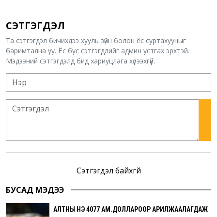
СЭТГЭГДЭЛ
Та сэтгэгдэл бичихдээ хууль зүйн болон ёс суртахууныг
баримтална уу. Ёс бус сэтгэгдлийг админ устгах эрхтэй.
Мэдээний сэтгэгдэлд бид хариуцлага хүлээхгүй.
Сэтгэгдэл байхгүй
БУСАД МЭДЭЭ
АЛТНЫ ҮНЭ 4077 АМ.ДОЛЛАРООР АРИЛЖААЛАГДАЖ