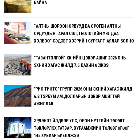
БАЙНА
“АЛТНЫ ШОРООН ОРДУУД БА ОРОГЕН АЛТНЫ
ОРДУУДЫН ГАРАЛ ҮҮСЭЛ, ГЕОЛОГИЙН УЯЛДАА
ХОЛБОО” СЭДЭВТ ХЭЭРИЙН СУРГАЛТ-АЯЛАЛ БОЛНО
“ТАВАНТОЛГОЙ” ХК-ИЙН ЦЭВЭР АШИГ 2026 ОНЫ
ЭХНИЙ ХАГАС ЖИЛД 7.6 ДАХИН ӨСЖЭЭ
"РИО ТИНТО" ГРУПП 2026 ОНЫ ЭХНИЙ ХАГАС ЖИЛД
6.8 ТЭРБУМ АМ.ДОЛЛАРЫН ЦЭВЭР АШИГТАЙ
АЖИЛЛАВ
ЭРДЭНЭТ ҮЙЛДВЭР УЛС, ОРОН НУТГИЙН ТӨСӨВТ
ТӨВЛӨРҮҮЛЭХ ТАТВАР, ХУРААМЖИЙН ТӨЛӨВЛӨГӨӨГ
145 ХУВИАР БИЕЛҮҮЛЖЭЭ