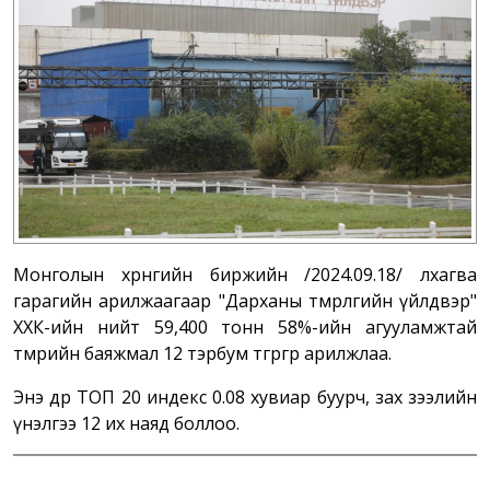
Монголын хөрөнгийн биржийн /2024.09.18/ лхагва
гарагийн арилжаагаар "Дарханы төмөрлөгийн үйлдвэр"
ХХК-ийн нийт 59,400 тонн 58%-ийн агууламжтай
төмрийн баяжмал 12 тэрбум төгрөгөөр арилжлаа.
Энэ өдөр ТОП 20 индекс 0.08 хувиар буурч, зах зээлийн
үнэлгээ 12 их наяд боллоо.