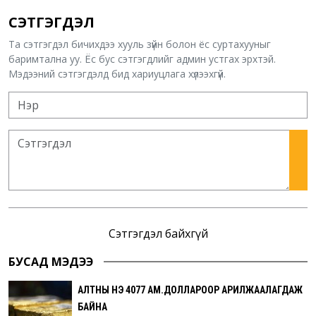
СЭТГЭГДЭЛ
Та сэтгэгдэл бичихдээ хууль зүйн болон ёс суртахууныг
баримтална уу. Ёс бус сэтгэгдлийг админ устгах эрхтэй.
Мэдээний сэтгэгдэлд бид хариуцлага хүлээхгүй.
Сэтгэгдэл байхгүй
БУСАД МЭДЭЭ
АЛТНЫ ҮНЭ 4077 АМ.ДОЛЛАРООР АРИЛЖААЛАГДАЖ
БАЙНА