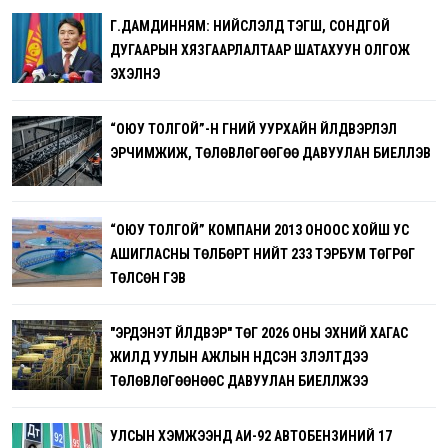
Г.ДАМДИННЯМ: НИЙСЛЭЛД ТЭГШ, СОНДГОЙ
ДУГААРЫН ХЯЗГААРЛАЛТААР ШАТАХУУН ОЛГОЖ
ЭХЭЛНЭ
“ОЮУ ТОЛГОЙ”-Н ГҮНИЙ УУРХАЙН ҮЙЛДВЭРЛЭЛ
ЭРЧИМЖИЖ, ТӨЛӨВЛӨГӨӨГӨӨ ДАВУУЛАН БИЕЛҮҮЛЭВ
“ОЮУ ТОЛГОЙ” КОМПАНИ 2013 ОНООС ХОЙШ УС
АШИГЛАСНЫ ТӨЛБӨРТ НИЙТ 233 ТЭРБУМ ТӨГРӨГ
ТӨЛСӨН ГЭВ
"ЭРДЭНЭТ ҮЙЛДВЭР" ТӨҮГ 2026 ОНЫ ЭХНИЙ ХАГАС
ЖИЛД УУЛЫН АЖЛЫН ҮНДСЭН ҮЗҮҮЛЭЛТҮҮДЭЭ
ТӨЛӨВЛӨГӨӨНӨӨС ДАВУУЛАН БИЕЛҮҮЛЖЭЭ
УЛСЫН ХЭМЖЭЭНД АИ-92 АВТОБЕНЗИНИЙ 17