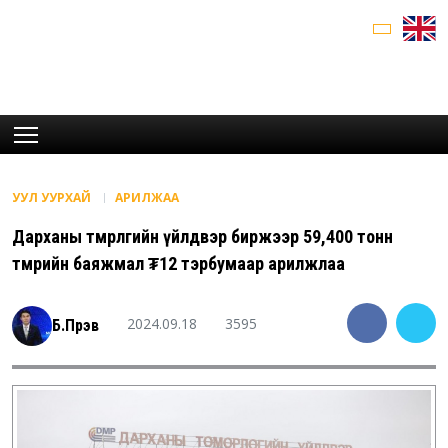
УУЛ УУРХАЙ
АРИЛЖАА
Дарханы төмөрлөгийн үйлдвэр биржээр 59,400 тонн
төмрийн баяжмал ₮12 тэрбумаар арилжлаа
2024.09.18
3595
Б.Пүрэв