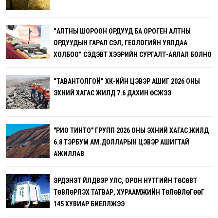
“АЛТНЫ ШОРООН ОРДУУД БА ОРОГЕН АЛТНЫ
ОРДУУДЫН ГАРАЛ ҮҮСЭЛ, ГЕОЛОГИЙН УЯЛДАА
ХОЛБОО” СЭДЭВТ ХЭЭРИЙН СУРГАЛТ-АЯЛАЛ БОЛНО
“ТАВАНТОЛГОЙ” ХК-ИЙН ЦЭВЭР АШИГ 2026 ОНЫ
ЭХНИЙ ХАГАС ЖИЛД 7.6 ДАХИН ӨСЖЭЭ
"РИО ТИНТО" ГРУПП 2026 ОНЫ ЭХНИЙ ХАГАС ЖИЛД
6.8 ТЭРБУМ АМ.ДОЛЛАРЫН ЦЭВЭР АШИГТАЙ
АЖИЛЛАВ
ЭРДЭНЭТ ҮЙЛДВЭР УЛС, ОРОН НУТГИЙН ТӨСӨВТ
ТӨВЛӨРҮҮЛЭХ ТАТВАР, ХУРААМЖИЙН ТӨЛӨВЛӨГӨӨГ
145 ХУВИАР БИЕЛҮҮЛЖЭЭ