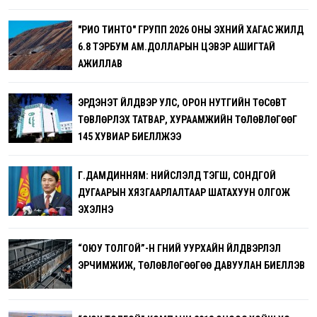
"РИО ТИНТО" ГРУПП 2026 ОНЫ ЭХНИЙ ХАГАС ЖИЛД
6.8 ТЭРБУМ АМ.ДОЛЛАРЫН ЦЭВЭР АШИГТАЙ
АЖИЛЛАВ
ЭРДЭНЭТ ҮЙЛДВЭР УЛС, ОРОН НУТГИЙН ТӨСӨВТ
ТӨВЛӨРҮҮЛЭХ ТАТВАР, ХУРААМЖИЙН ТӨЛӨВЛӨГӨӨГ
145 ХУВИАР БИЕЛҮҮЛЖЭЭ
Г.ДАМДИННЯМ: НИЙСЛЭЛД ТЭГШ, СОНДГОЙ
ДУГААРЫН ХЯЗГААРЛАЛТААР ШАТАХУУН ОЛГОЖ
ЭХЭЛНЭ
“ОЮУ ТОЛГОЙ”-Н ГҮНИЙ УУРХАЙН ҮЙЛДВЭРЛЭЛ
ЭРЧИМЖИЖ, ТӨЛӨВЛӨГӨӨГӨӨ ДАВУУЛАН БИЕЛҮҮЛЭВ