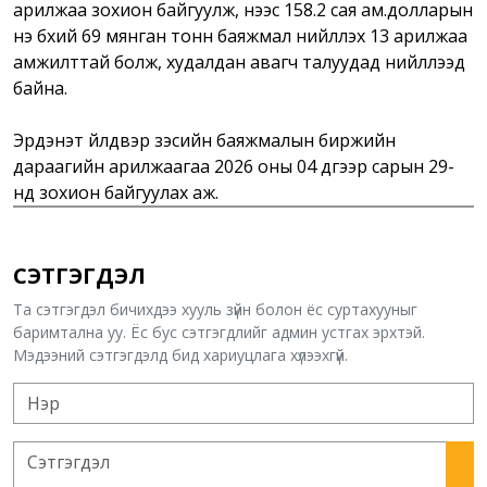
арилжаа зохион байгуулж, үүнээс 158.2 сая ам.долларын
үнэ бүхий 69 мянган тонн баяжмал нийлүүлэх 13 арилжаа
амжилттай болж, худалдан авагч талуудад нийлүүлээд
байна.
Эрдэнэт үйлдвэр зэсийн баяжмалын биржийн
дараагийн арилжаагаа 2026 оны 04 дүгээр сарын 29-
нд зохион байгуулах аж.
СЭТГЭГДЭЛ
Та сэтгэгдэл бичихдээ хууль зүйн болон ёс суртахууныг
баримтална уу. Ёс бус сэтгэгдлийг админ устгах эрхтэй.
Мэдээний сэтгэгдэлд бид хариуцлага хүлээхгүй.