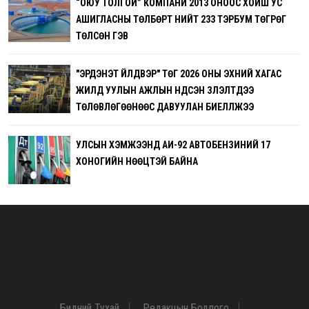
“ОЮУ ТОЛГОЙ” КОМПАНИ 2013 ОНООС ХОЙШ УС
АШИГЛАСНЫ ТӨЛБӨРТ НИЙТ 233 ТЭРБУМ ТӨГРӨГ
ТӨЛСӨН ГЭВ
"ЭРДЭНЭТ ҮЙЛДВЭР" ТӨҮГ 2026 ОНЫ ЭХНИЙ ХАГАС
ЖИЛД УУЛЫН АЖЛЫН ҮНДСЭН ҮЗҮҮЛЭЛТҮҮДЭЭ
ТӨЛӨВЛӨГӨӨНӨӨС ДАВУУЛАН БИЕЛҮҮЛЖЭЭ
УЛСЫН ХЭМЖЭЭНД АИ-92 АВТОБЕНЗИНИЙ 17
ХОНОГИЙН НӨӨЦТЭЙ БАЙНА
Бидний Тухай
Редакцын Бодлого