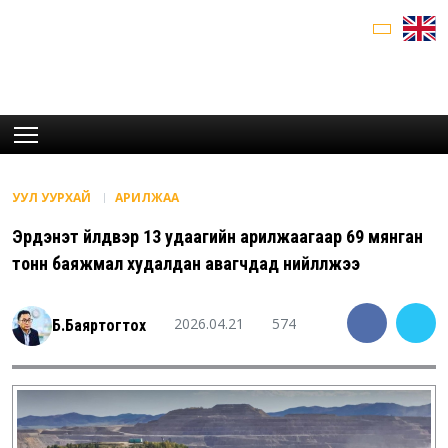
УУЛ УУРХАЙ
АРИЛЖАА
Эрдэнэт үйлдвэр 13 удаагийн арилжаагаар 69 мянган
тонн баяжмал худалдан авагчдад нийлүүлжээ
2026.04.21
574
Б.Баяртогтох