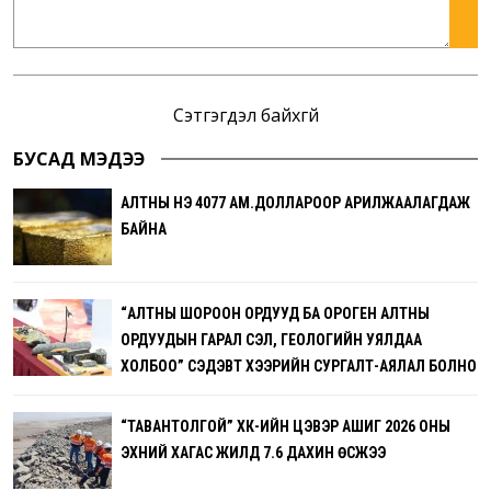
Сэтгэгдэл байхгүй
БУСАД МЭДЭЭ
АЛТНЫ ҮНЭ 4077 АМ.ДОЛЛАРООР АРИЛЖААЛАГДАЖ
БАЙНА
“АЛТНЫ ШОРООН ОРДУУД БА ОРОГЕН АЛТНЫ
ОРДУУДЫН ГАРАЛ ҮҮСЭЛ, ГЕОЛОГИЙН УЯЛДАА
ХОЛБОО” СЭДЭВТ ХЭЭРИЙН СУРГАЛТ-АЯЛАЛ БОЛНО
“ТАВАНТОЛГОЙ” ХК-ИЙН ЦЭВЭР АШИГ 2026 ОНЫ
ЭХНИЙ ХАГАС ЖИЛД 7.6 ДАХИН ӨСЖЭЭ