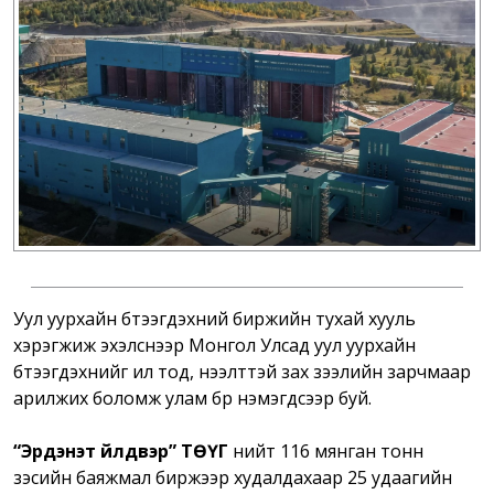
Уул уурхайн бүтээгдэхүүний биржийн тухай хууль
хэрэгжиж эхэлснээр Монгол Улсад уул уурхайн
бүтээгдэхүүнийг ил тод, нээлттэй зах зээлийн зарчмаар
арилжих боломж улам бүр нэмэгдсээр буй.
“Эрдэнэт үйлдвэр” ТӨҮГ
нийт 116 мянган тонн
зэсийн баяжмал биржээр худалдахаар 25 удаагийн