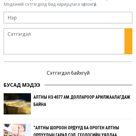
Мэдээний сэтгэгдэлд бид хариуцлага хүлээхгүй.
Сэтгэгдэл байхгүй
БУСАД МЭДЭЭ
АЛТНЫ ҮНЭ 4077 АМ.ДОЛЛАРООР АРИЛЖААЛАГДАЖ
БАЙНА
“АЛТНЫ ШОРООН ОРДУУД БА ОРОГЕН АЛТНЫ
ОРДУУДЫН ГАРАЛ ҮҮСЭЛ, ГЕОЛОГИЙН УЯЛДАА