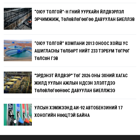
“ОЮУ ТОЛГОЙ”-Н ГҮНИЙ УУРХАЙН ҮЙЛДВЭРЛЭЛ
ЭРЧИМЖИЖ, ТӨЛӨВЛӨГӨӨГӨӨ ДАВУУЛАН БИЕЛҮҮЛЭВ
“ОЮУ ТОЛГОЙ” КОМПАНИ 2013 ОНООС ХОЙШ УС
АШИГЛАСНЫ ТӨЛБӨРТ НИЙТ 233 ТЭРБУМ ТӨГРӨГ
ТӨЛСӨН ГЭВ
"ЭРДЭНЭТ ҮЙЛДВЭР" ТӨҮГ 2026 ОНЫ ЭХНИЙ ХАГАС
ЖИЛД УУЛЫН АЖЛЫН ҮНДСЭН ҮЗҮҮЛЭЛТҮҮДЭЭ
ТӨЛӨВЛӨГӨӨНӨӨС ДАВУУЛАН БИЕЛҮҮЛЖЭЭ
УЛСЫН ХЭМЖЭЭНД АИ-92 АВТОБЕНЗИНИЙ 17
ХОНОГИЙН НӨӨЦТЭЙ БАЙНА