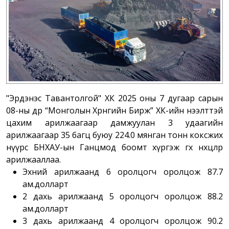
"Эрдэнэс Тавантолгой" ХК 2025 оны 7 дугаар сарын
08-ны өдөр “Монголын Хөрөнгийн Бирж” ХК-ийн нээлттэй
цахим арилжаагаар дамжуулан 3 удаагийн
арилжаагаар 35 багц буюу 224.0 мянган тонн коксжих
нүүрс БНХАУ-ын Ганцмод боомт хүргэж өгөх нөхцөлөөр
арилжааллаа.
Эхний арилжаанд 6 оролцогч оролцож 87.7
ам.долларт
2 дахь арилжаанд 5 оролцогч оролцож 88.2
ам.долларт
3 дахь арилжаанд 4 оролцогч оролцож 90.2