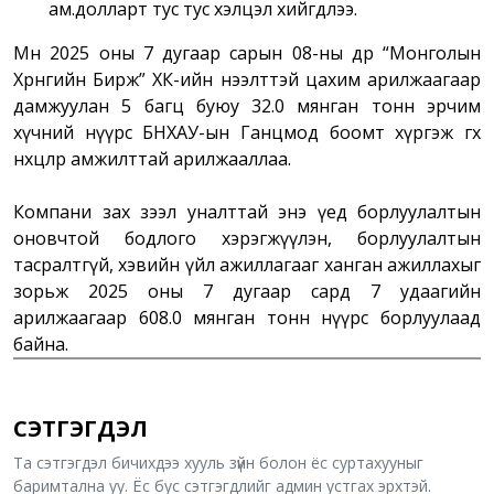
ам.долларт тус тус хэлцэл хийгдлээ.
Мөн 2025 оны 7 дугаар сарын 08-ны өдөр “Монголын
Хөрөнгийн Бирж” ХК-ийн нээлттэй цахим арилжаагаар
дамжуулан 5 багц буюу 32.0 мянган тонн эрчим
хүчний нүүрс БНХАУ-ын Ганцмод боомт хүргэж өгөх
нөхцөлөөр амжилттай арилжааллаа.
Компани зах зээл уналттай энэ үед борлуулалтын
оновчтой бодлого хэрэгжүүлэн, борлуулалтын
тасралтгүй, хэвийн үйл ажиллагааг ханган ажиллахыг
зорьж 2025 оны 7 дугаар сард 7 удаагийн
арилжаагаар 608.0 мянган тонн нүүрс борлуулаад
байна.
СЭТГЭГДЭЛ
Та сэтгэгдэл бичихдээ хууль зүйн болон ёс суртахууныг
баримтална уу. Ёс бус сэтгэгдлийг админ устгах эрхтэй.