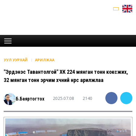
УУЛ УУРХАЙ
АРИЛЖАА
"Эрдэнэс Тавантолгой" ХК 224 мянган тонн коксжих,
32 мянган тонн эрчим хүчний нүүрс арилжлаа
2025.07.08
2140
Б.Баяртогтох