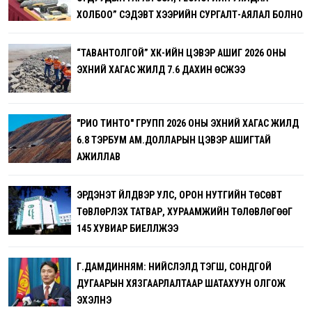
ХОЛБОО” СЭДЭВТ ХЭЭРИЙН СУРГАЛТ-АЯЛАЛ БОЛНО
“ТАВАНТОЛГОЙ” ХК-ИЙН ЦЭВЭР АШИГ 2026 ОНЫ
ЭХНИЙ ХАГАС ЖИЛД 7.6 ДАХИН ӨСЖЭЭ
"РИО ТИНТО" ГРУПП 2026 ОНЫ ЭХНИЙ ХАГАС ЖИЛД
6.8 ТЭРБУМ АМ.ДОЛЛАРЫН ЦЭВЭР АШИГТАЙ
АЖИЛЛАВ
ЭРДЭНЭТ ҮЙЛДВЭР УЛС, ОРОН НУТГИЙН ТӨСӨВТ
ТӨВЛӨРҮҮЛЭХ ТАТВАР, ХУРААМЖИЙН ТӨЛӨВЛӨГӨӨГ
145 ХУВИАР БИЕЛҮҮЛЖЭЭ
Г.ДАМДИННЯМ: НИЙСЛЭЛД ТЭГШ, СОНДГОЙ
ДУГААРЫН ХЯЗГААРЛАЛТААР ШАТАХУУН ОЛГОЖ
ЭХЭЛНЭ