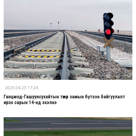
2025.04.23 17:24
Ганцмод-Гашуунсухайтын төмөр замын бүтээн байгуулалт
ирэх сарын 14-нд эхэлнэ