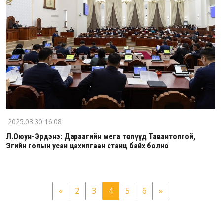
2025.03.30 16:08
Л.Оюун-Эрдэнэ: Дараагийн мега төслүүд Тавантолгой,
Эгийн голын усан цахилгаан станц байх болно
«
2
3
4
5
6
»