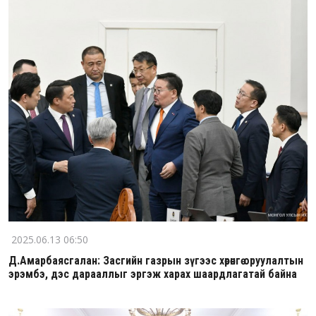
2025.06.13 06:50
Д.Амарбаясгалан: Засгийн газрын зүгээс хөрөнгө оруулалтын
эрэмбэ, дэс дарааллыг эргэж харах шаардлагатай байна