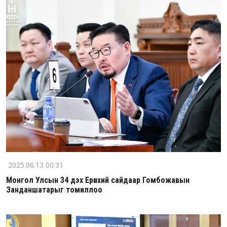
2025.06.13 00:31
Монгол Улсын 34 дэх Ерөнхий сайдаар Гомбожавын
Занданшатарыг томиллоо