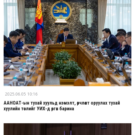
2025.06.05 10:16
ААНОАТ-ын тухай хуульд нэмэлт, өөрчлөлт оруулах тухай
хуулийн төслийг УИХ-д өргөн барина