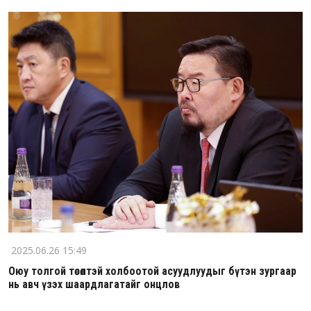
2025.06.26 15:49
Оюу толгой төсөлтэй холбоотой асуудлуудыг бүтэн зургаар
нь авч үзэх шаардлагатайг онцлов