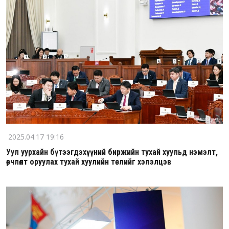
2025.04.17 19:16
Уул уурхайн бүтээгдэхүүний биржийн тухай хуульд нэмэлт,
өөрчлөлт оруулах тухай хуулийн төслийг хэлэлцэв