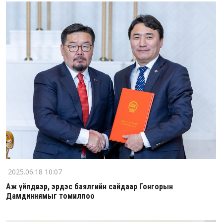
2025.06.18 10:07
Аж үйлдвэр, эрдэс баялгийн сайдаар Гонгорын
Дамдиннямыг томиллоо