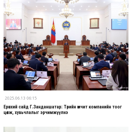
2025.06.13 06:15
Ерөнхий сайд Г.Занданшатар: Төрийн өмчит компанийн тоог
цөөлж, хувьчлалыг эрчимжүүлнэ