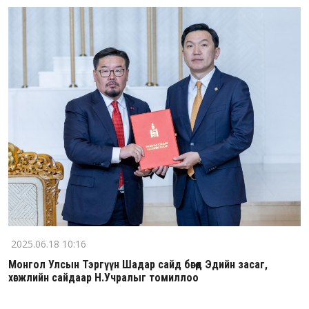
2025.06.18 10:16
Монгол Улсын Тэргүүн Шадар сайд бөгөөд Эдийн засаг,
хөгжлийн сайдаар Н.Учралыг томиллоо