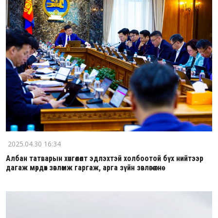
2025.04.30 16:34
Албан татварын хөнгөлөлт эдлэхтэй холбоотой бүх нийтээр
дагаж мөрдөх зөвлөмж гаргаж, арга зүйн зөвлөгөө өгнө