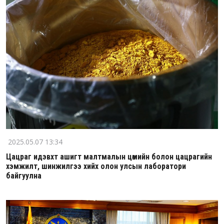
2025.05.07 13:34
Цацраг идэвхт ашигт малтмалын цөмийн болон цацрагийн
хэмжилт, шинжилгээ хийх олон улсын лаборатори
байгуулна