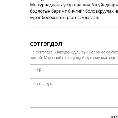
Мөн хуралдааны үеэр цаашид Аж үйлдвэрж
бодлогын баримт бичгийг боловсруулах чигл
үүрэг болохыг онцлон тэмдэглэв.
СЭТГЭГДЭЛ
Та сэтгэгдэл бичихдээ хууль зүйн болон ёс сурта
эрхтэй. Мэдээний сэтгэгдэлд бид хариуцлага хүлээх
Сэтг