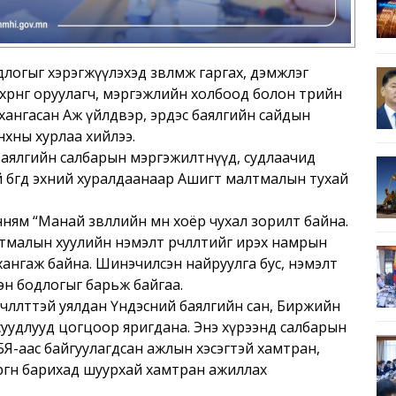
длогыг хэрэгжүүлэхэд зөвлөмж гаргах, дэмжлэг
хөрөнгө оруулагч, мэргэжлийн холбоод болон төрийн
г хангасан Аж үйлдвэр, эрдэс баялгийн сайдын
нхны хурлаа хийлээ.
 баялгийн салбарын мэргэжилтнүүд, судлаачид
уй бөгөөд эхний хуралдаанаар Ашигт малтмалын тухай
ям “Манай зөвлөлийн өмнө хоёр чухал зорилт байна.
тмалын хуулийн нэмэлт өөрчлөлтийг ирэх намрын
 хангаж байна. Шинэчилсэн найруулга бус, нэмэлт
эсэн бодлогыг барьж байгаа.
рчлөлттэй уялдан Үндэсний баялгийн сан, Биржийн
асуудлууд цогцоор яригдана. Энэ хүрээнд салбарын
Я-аас байгуулагдсан ажлын хэсэгтэй хамтран,
өргөн барихад шуурхай хамтран ажиллах