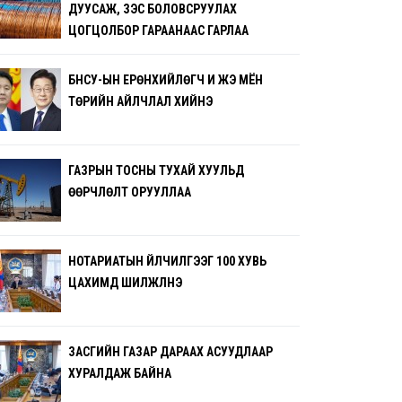
ДУУСАЖ, ЗЭС БОЛОВСРУУЛАХ
ЦОГЦОЛБОР ГАРААНААС ГАРЛАА
БНСУ-ЫН ЕРӨНХИЙЛӨГЧ И ЖЭ МЁН
ТӨРИЙН АЙЛЧЛАЛ ХИЙНЭ
ГАЗРЫН ТОСНЫ ТУХАЙ ХУУЛЬД
ӨӨРЧЛӨЛТ ОРУУЛЛАА
НОТАРИАТЫН ҮЙЛЧИЛГЭЭГ 100 ХУВЬ
ЦАХИМД ШИЛЖҮҮЛНЭ
ЗАСГИЙН ГАЗАР ДАРААХ АСУУДЛААР
ХУРАЛДАЖ БАЙНА