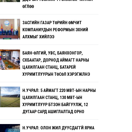
ӨГЛӨӨ
ЗАСГИЙН ГАЗАР ТӨРИЙН ӨМЧИТ
КОМПАНИУДЫН РЕФОРМЫН ЭХНИЙ
АЛХМЫГ ХИЙЛЭЭ
БАЯН-ӨЛГИЙ, УВС, БАЯНХОНГОР,
СҮХБААТАР, ДОРНОД АЙМАГТ НАРНЫ
ЦАХИЛГААН СТАНЦ, БАТАРЕЙ
ХУРИМТЛУУРЫН ТӨСӨЛ ХЭРЭГЖҮҮЛНЭ
Н.УЧРАЛ: 5 АЙМАГТ 220 МВТ-ЫН НАРНЫ
ЦАХИЛГААН СТАНЦ, 130 МВТ-ЫН
ХУРИМТЛУУР БҮТЭЭН БАЙГУУЛЖ, 12
ДУГААР САРД АШИГЛАЛТАД ОРНО
Н.УЧРАЛ: ОЛОН ЖИЛ ДУУСДАГГҮЙ ЯРИА