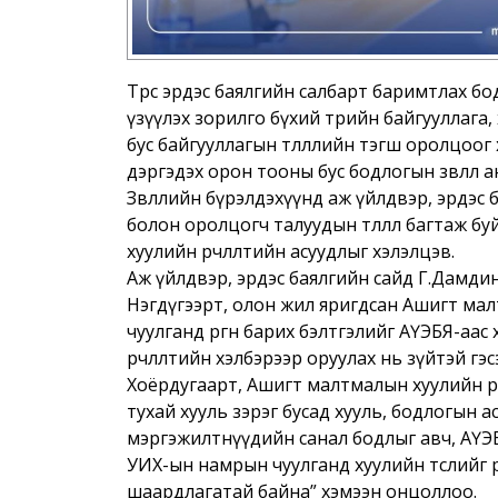
Төрөөс эрдэс баялгийн салбарт баримтлах бо
үзүүлэх зорилго бүхий төрийн байгууллага, 
бус байгууллагын төлөөллийн тэгш оролцоо
дэргэдэх орон тооны бус бодлогын зөвлөл а
Зөвлөлийн бүрэлдэхүүнд аж үйлдвэр, эрдэс
болон оролцогч талуудын төлөөлөл багтаж б
хуулийн өөрчлөлтийн асуудлыг хэлэлцэв.
Аж үйлдвэр, эрдэс баялгийн сайд Г.Дамдинн
Нэгдүгээрт, олон жил яригдсан Ашигт мал
чуулганд өргөн барих бэлтгэлийг АҮЭБЯ-аас
өөрчлөлтийн хэлбэрээр оруулах нь зүйтэй г
Хоёрдугаарт, Ашигт малтмалын хуулийн өө
тухай хууль зэрэг бусад хууль, бодлогын 
мэргэжилтнүүдийн санал бодлыг авч, АҮЭБ
УИХ-ын намрын чуулганд хуулийн төслийг 
шаардлагатай байна” хэмээн онцоллоо.