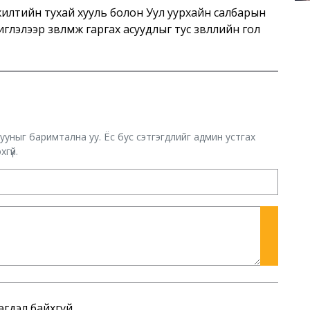
илтийн тухай хууль болон Уул уурхайн салбарын
элээр зөвлөмж гаргах асуудлыг тус зөвлөлийн гол
хууныг баримтална уу. Ёс бус сэтгэгдлийг админ устгах
гүй.
эгдэл байхгүй