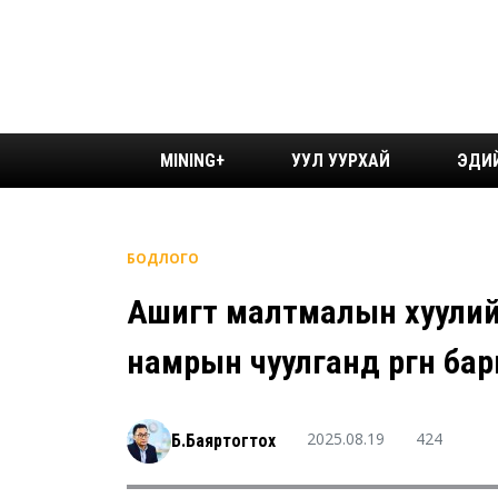
MINING+
УУЛ УУРХАЙ
ЭДИ
БОДЛОГО
Ашигт малтмалын хуулийн 
намрын чуулганд өргөн ба
2025.08.19
424
Б.Баяртогтох