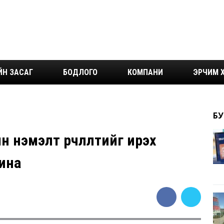
ЙН ЗАСАГ
БОДЛОГО
КОМПАНИ
ЭРЧИМ Х
БУ
нэмэлт өөрчлөлтийг ирэх
рина