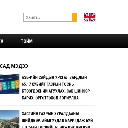
ҮЧ
ТОЙМ
САД МЭДЭЭ
АҮЭБ-ИЙН САЙДЫН УРСГАЛ ЗАРДЛЫН
65.17 ХУВИЙГ ГАЗРЫН ТОСНЫ
БҮТЭЭГДЭХҮҮНИЙ АГУУЛАХ, САВ ШИНЭЭР
БАРИХ, ӨРГӨТГӨХӨД ЗОРИУЛНА
ЗАСГИЙН ГАЗРЫН ХУРАЛДААНЫ
ШИЙДВЭР: АЙМГУУДАД БАРИГДАЖ БУЙ
ДЦС-ЫН ТӨСЛИЙГ ҮРГЭЛЖҮҮЛЭХ ЧИГЛЭЛ