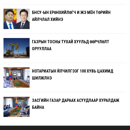
БНСУ-ЫН ЕРӨНХИЙЛӨГЧ И ЖЭ МЁН ТӨРИЙН
АЙЛЧЛАЛ ХИЙНЭ
ГАЗРЫН ТОСНЫ ТУХАЙ ХУУЛЬД ӨӨРЧЛӨЛТ
ОРУУЛЛАА
НОТАРИАТЫН ҮЙЛЧИЛГЭЭГ 100 ХУВЬ ЦАХИМД
ШИЛЖҮҮЛНЭ
ЗАСГИЙН ГАЗАР ДАРААХ АСУУДЛААР ХУРАЛДАЖ
БАЙНА