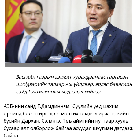
Засгийн газрын ээлжит хуралдаанаас гаргасан
шийдвэрийн талаар Аж үйлдвэр, эрдэс баялгийн
сайд Г.Дамдинням мэдээлэл хийлээ.
АҮЭБ-ийн сайд Г.Дамдинням "Сүүлийн үед цахим
орчинд болон иргэдээс маш их гомдол ирж, төвийн
бүсийн Дархан, Сэлэнгэ, Төв аймгийн нутгаар хууль
бусаар алт олборлож байгаа асуудал шуугиан дэгдээж
байна.