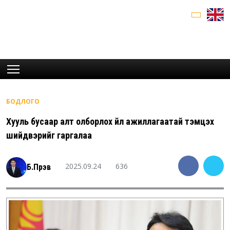
БОДЛОГО
Хууль бусаар алт олборлох үйл ажиллагаатай тэмцэх
шийдвэрийг гаргалаа
2025.09.24
636
Б.Пүрэв