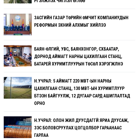
ҮРГЭЛЖҮҮЛЭХ ЧИГЛЭЛ ӨГЛӨӨ
ЗАСГИЙН ГАЗАР ТӨРИЙН ӨМЧИТ КОМПАНИУДЫН
РЕФОРМЫН ЭХНИЙ АЛХМЫГ ХИЙЛЭЭ
БАЯН-ӨЛГИЙ, УВС, БАЯНХОНГОР, СҮХБААТАР,
ДОРНОД АЙМАГТ НАРНЫ ЦАХИЛГААН СТАНЦ,
БАТАРЕЙ ХУРИМТЛУУРЫН ТӨСӨЛ ХЭРЭГЖҮҮЛНЭ
Н.УЧРАЛ: 5 АЙМАГТ 220 МВТ-ЫН НАРНЫ
ЦАХИЛГААН СТАНЦ, 130 МВТ-ЫН ХУРИМТЛУУР
БҮТЭЭН БАЙГУУЛЖ, 12 ДУГААР САРД АШИГЛАЛТАД
ОРНО
Н.УЧРАЛ: ОЛОН ЖИЛ ДУУСДАГГҮЙ ЯРИА ДУУСАЖ,
ЗЭС БОЛОВСРУУЛАХ ЦОГЦОЛБОР ГАРААНААС
ГАРЛАА