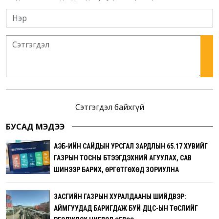
Сэтгэгдэл байхгүй
БУСАД МЭДЭЭ
АҮЭБ-ИЙН САЙДЫН УРСГАЛ ЗАРДЛЫН 65.17 ХУВИЙГ
ГАЗРЫН ТОСНЫ БҮТЭЭГДЭХҮҮНИЙ АГУУЛАХ, САВ
ШИНЭЭР БАРИХ, ӨРГӨТГӨХӨД ЗОРИУЛНА
ЗАСГИЙН ГАЗРЫН ХУРАЛДААНЫ ШИЙДВЭР:
АЙМГУУДАД БАРИГДАЖ БУЙ ДЦС-ЫН ТӨСЛИЙГ