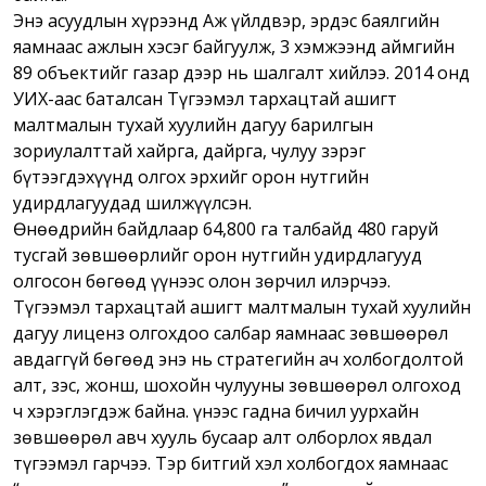
Энэ асуудлын хүрээнд Аж үйлдвэр, эрдэс баялгийн
яамнаас ажлын хэсэг байгуулж, 3 хэмжээнд аймгийн
89 объектийг газар дээр нь шалгалт хийлээ. 2014 онд
УИХ-аас баталсан Түгээмэл тархацтай ашигт
малтмалын тухай хуулийн дагуу барилгын
зориулалттай хайрга, дайрга, чулуу зэрэг
бүтээгдэхүүнд олгох эрхийг орон нутгийн
удирдлагуудад шилжүүлсэн.
Өнөөдрийн байдлаар 64,800 га талбайд 480 гаруй
тусгай зөвшөөрлийг орон нутгийн удирдлагууд
олгосон бөгөөд үүнээс олон зөрчил илэрчээ.
Түгээмэл тархацтай ашигт малтмалын тухай хуулийн
дагуу лиценз олгохдоо салбар яамнаас зөвшөөрөл
авдаггүй бөгөөд энэ нь стратегийн ач холбогдолтой
алт, зэс, жонш, шохойн чулууны зөвшөөрөл олгоход
ч хэрэглэгдэж байна. Үүнээс гадна бичил уурхайн
зөвшөөрөл авч хууль бусаар алт олборлох явдал
түгээмэл гарчээ. Тэр битгий хэл холбогдох яамнаас