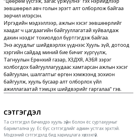
“цөөрөм үүсгэж, загас үржүүлнэ” гэх нэрийдлээр
зөвшөөрөл авч голын эрэгт алт олборлож байгаа
зөрчил илэрсэн.
Иргэдийн мэдээллээр, ажлын хэсэг зөвшөөрлийг
хаадаг ч цагдаагийн байгууллагатай хуйвалдаж
дахин нээдэг тохиолдол бүртгэгдэж байгаа.
Энэ асуудлыг шийдвэрлэх үүднээс Хууль зүй, дотоод
хэргийн сайдад миний бие бичиг хүргүүлж,
Тагнуулын Ерөнхий газар, ХЗДХЯ, АҮЭБЯ зэрэг
холбогдох байгууллагуудаас хамтарсан ажлын хэсэг
байгуулан, шалгалтыг өргөн хэмжээнд зохион
байгуулж, хууль бусаар алт олборлох үйл
ажиллагаатай тэмцэх шийдвэрийг гаргалаа" гэв.
СЭТГЭГДЭЛ
Та сэтгэгдэл бичихдээ хууль зүйн болон ёс суртахууныг
баримтална уу. Ёс бус сэтгэгдлийг админ устгах эрхтэй.
Мэдээний сэтгэгдэлд бид хариуцлага хүлээхгүй.