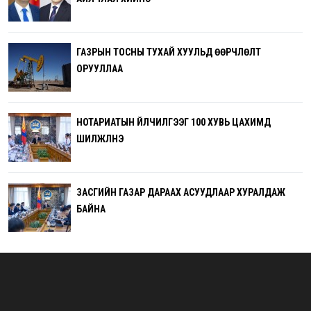
ГАЗРЫН ТОСНЫ ТУХАЙ ХУУЛЬД ӨӨРЧЛӨЛТ
ОРУУЛЛАА
НОТАРИАТЫН ҮЙЛЧИЛГЭЭГ 100 ХУВЬ ЦАХИМД
ШИЛЖҮҮЛНЭ
ЗАСГИЙН ГАЗАР ДАРААХ АСУУДЛААР ХУРАЛДАЖ
БАЙНА