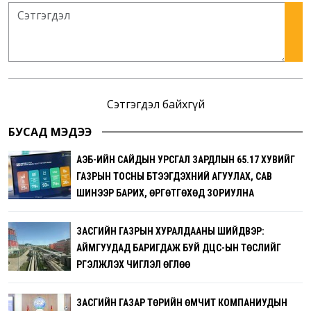
Сэтгэгдэл байхгүй
БУСАД МЭДЭЭ
АҮЭБ-ИЙН САЙДЫН УРСГАЛ ЗАРДЛЫН 65.17 ХУВИЙГ
ГАЗРЫН ТОСНЫ БҮТЭЭГДЭХҮҮНИЙ АГУУЛАХ, САВ
ШИНЭЭР БАРИХ, ӨРГӨТГӨХӨД ЗОРИУЛНА
ЗАСГИЙН ГАЗРЫН ХУРАЛДААНЫ ШИЙДВЭР:
АЙМГУУДАД БАРИГДАЖ БУЙ ДЦС-ЫН ТӨСЛИЙГ
ҮРГЭЛЖҮҮЛЭХ ЧИГЛЭЛ ӨГЛӨӨ
ЗАСГИЙН ГАЗАР ТӨРИЙН ӨМЧИТ КОМПАНИУДЫН