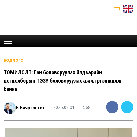
БОДЛОГО
ТОМИЛОЛТ: Ган боловсруулах үйлдвэрийн
цогцолборын ТЭЗҮ боловсруулах ажил үргэлжилж
байна
2025.08.01
568
Б.Баяртогтох