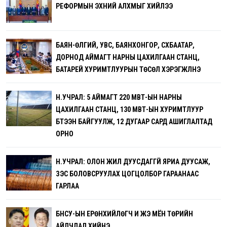
РЕФОРМЫН ЭХНИЙ АЛХМЫГ ХИЙЛЭЭ
БАЯН-ӨЛГИЙ, УВС, БАЯНХОНГОР, СҮХБААТАР,
ДОРНОД АЙМАГТ НАРНЫ ЦАХИЛГААН СТАНЦ,
БАТАРЕЙ ХУРИМТЛУУРЫН ТӨСӨЛ ХЭРЭГЖҮҮЛНЭ
Н.УЧРАЛ: 5 АЙМАГТ 220 МВТ-ЫН НАРНЫ
ЦАХИЛГААН СТАНЦ, 130 МВТ-ЫН ХУРИМТЛУУР
БҮТЭЭН БАЙГУУЛЖ, 12 ДУГААР САРД АШИГЛАЛТАД
ОРНО
Н.УЧРАЛ: ОЛОН ЖИЛ ДУУСДАГГҮЙ ЯРИА ДУУСАЖ,
ЗЭС БОЛОВСРУУЛАХ ЦОГЦОЛБОР ГАРААНААС
ГАРЛАА
БНСУ-ЫН ЕРӨНХИЙЛӨГЧ И ЖЭ МЁН ТӨРИЙН
АЙЛЧЛАЛ ХИЙНЭ