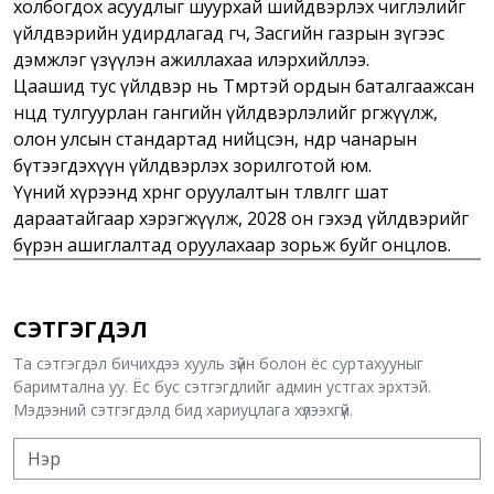
холбогдох асуудлыг шуурхай шийдвэрлэх чиглэлийг
үйлдвэрийн удирдлагад өгч, Засгийн газрын зүгээс
дэмжлэг үзүүлэн ажиллахаа илэрхийллээ.
Цаашид тус үйлдвэр нь Төмөртэй ордын баталгаажсан
нөөцөд тулгуурлан гангийн үйлдвэрлэлийг өргөжүүлж,
олон улсын стандартад нийцсэн, өндөр чанарын
бүтээгдэхүүн үйлдвэрлэх зорилготой юм.
Үүний хүрээнд хөрөнгө оруулалтын төлөвлөгөөг шат
дараатайгаар хэрэгжүүлж, 2028 он гэхэд үйлдвэрийг
бүрэн ашиглалтад оруулахаар зорьж буйг онцлов.
СЭТГЭГДЭЛ
Та сэтгэгдэл бичихдээ хууль зүйн болон ёс суртахууныг
баримтална уу. Ёс бус сэтгэгдлийг админ устгах эрхтэй.
Мэдээний сэтгэгдэлд бид хариуцлага хүлээхгүй.