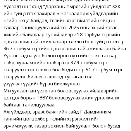
Уулзалтын эхэнд “Дарханы төмөрлөгийн үйлдвэр” ХХК-
ийн гүйцэтгэх захирал Б.Чагнаадорж үйлдвэрийн
өнөөгийн нөхцөл байдал, төслийн хэрэгжилтийн явцын
талаар танилцуулга хийлээ. 2025 оны эхний хагас
жилийн байдлаар тус үйлдвэр 21.8 тэрбум төгрөгийн
цэвэр ашигтай ажиллахаар төлөвлөсөн бол гүйцэтгэлээр
36.7 тэрбум төгрөгийн цэвэр ашигтай ажилласан байна.
Үүнээс гадна улс болон орон нутгийн төсөвт татвар,
төлбөр, хураамжийн хэлбэрээр 37.9 тэрбум төгрөг
төвлөрүүлэхээр төлөвлөсөн бол бодитоор 51.7 тэрбум төгрөг
төвлөрүүлж, бизнес төлөвлөгөөнд тусгасан гол
үзүүлэлтүүдийг бүрэн биелүүлжээ.
Мөн уулзалтын үеэр ган боловсруулах үйлдвэрийн
цогцолборын ТЭЗҮ боловсруулах ажил үргэлжилж
байгааг танилцууллаа.
Аж үйлдвэр, эрдэс баялгийн сайд Г.Дамдинням
гангийн цогцолбор төслийн хэрэгжилтийг
эрчимжүүлж, газар зохион байгуулалт болон бусад