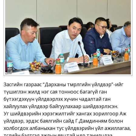
Засгийн газраас “Дарханы төмөрлөгийн үйлдвэр”-ийг
түшиглэн жилд нэг сая тонноос багагүй ган
бүтээгдэхүүн үйлдвэрлэх хүчин чадалтай ган
хайлуулах үйлдвэр байгуулахаар шийдвэрлэсэн.
Уг шийдвэрийн хэрэгжилтийг хангах зорилгоор Аж
үйлдвэр, эрдэс баялгийн сайд Г.Дамдинням болон
холбогдох албаныхан тус үйлдвэрийн үйл ажиллагаа,
төслийн бэлтгэл ажлын явцтай өнөөдөр танилцлаа.