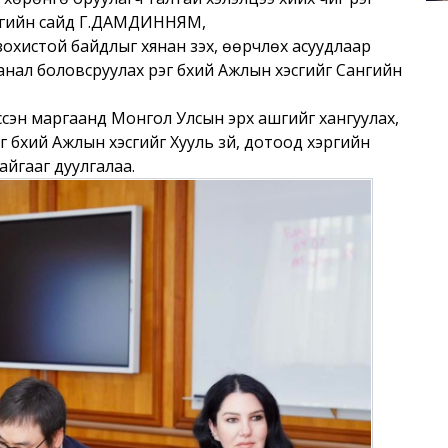
аялгийн сайд Г.ДАМДИННЯМ,
 зохистой байдлыг хянан үзэх, өөрчлөх асуудлаар
нал боловсруулах үүрэг бүхий Ажлын хэсгийг Сангийн
үссэн маргаанд Монгол Улсын эрх ашгийг хангуулах,
г бүхий Ажлын хэсгийг Хууль зүй, дотоод хэргийн
йгааг дуулгалаа.