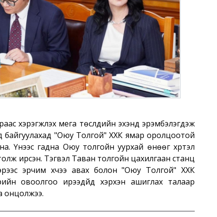
аас хэрэгжүүлэх мега төслүүдийн эхэнд эрэмбэлэгдэж
эрүүд байгуулахад "Оюу Толгой" ХХК ямар оролцоотой
а. Үүнээс гадна Оюу толгойн уурхай өнөөг хүртэл
толж ирсэн. Тэгвэл Таван толгойн цахилгаан станц
эрээс эрчим хүчээ авах болон "Оюу Толгой" ХХК
дрийн овоолгоо ирээдүйд хэрхэн ашиглах талаар
а онцолжээ.