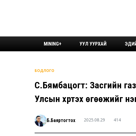
MINING+
УУЛ УУРХАЙ
ЭДИ
БОДЛОГО
С.Бямбацогт: Засгийн га
Улсын хүртэх өгөөжийг нэ
2025.08.29
414
Б.Баяртогтох