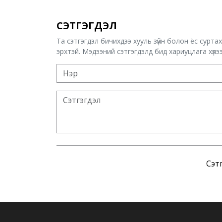
СЭТГЭГДЭЛ
Та сэтгэгдэл бичихдээ хууль зүйн болон ёс сурта
эрхтэй. Мэдээний сэтгэгдэлд бид хариуцлага хүлээх
Сэтг