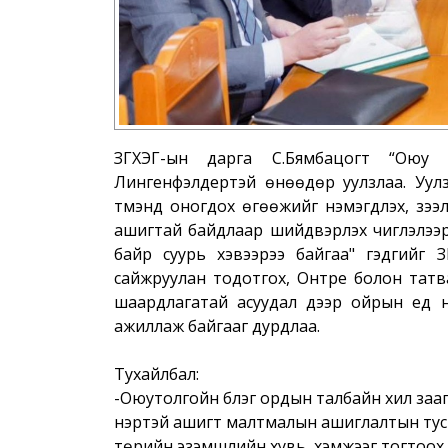
ЗГХЭГ-ын дарга С.Бямбацогт “Оюу т
Лингенфэлдертэй өнөөдөр уулзлаа. Уу
түмэнд оногдох өгөөжийг нэмэгдүүлэх, зээ
ашигтай байдлаар шийдвэрлэх чиглэлээ
байр суурь хэвээрээ байгаа" гэдгийг З
сайжруулан тодотгох, Онтре болон татва
шаардлагатай асуудал дээр ойрын үед нэ
ажиллаж байгааг дурдлаа.
Тухайлбал:
-Оюутолгойн бүлэг ордын талбайн хил заа
нэртэй ашигт малтмалын ашиглалтын тус
төрийн эзэмшлийн хувь, хэмжээг тогтоох, х