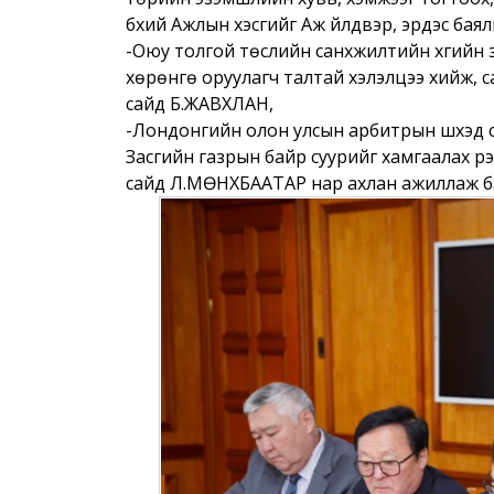
бүхий Ажлын хэсгийг Аж үйлдвэр, эрдэс б
-Оюу толгой төслийн санхүүжилтийн хүүгийн
хөрөнгө оруулагч талтай хэлэлцээ хийж, са
сайд Б.ЖАВХЛАН,
-Лондонгийн олон улсын арбитрын шүүхэд ү
Засгийн газрын байр суурийг хамгаалах үүрэ
сайд Л.МӨНХБААТАР нар ахлан ажиллаж ба