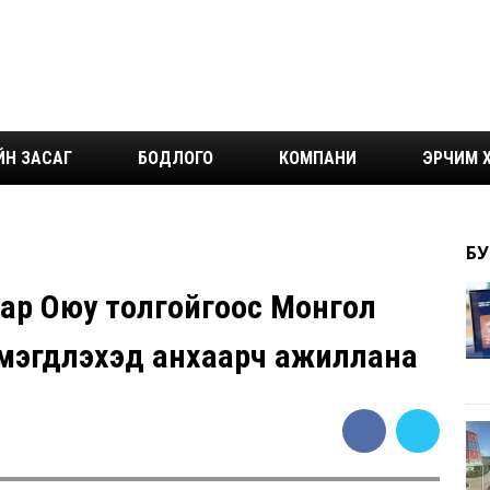
ЙН ЗАСАГ
БОДЛОГО
КОМПАНИ
ЭРЧИМ Х
БУ
зар Оюу толгойгоос Монгол
мэгдүүлэхэд анхаарч ажиллана