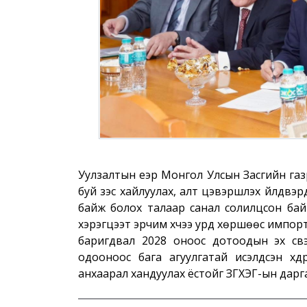
Уулзалтын үеэр Монгол Улсын Засгийн газр
буй зэс хайлуулах, алт цэвэршүүлэх үйлдв
байж болох талаар санал солилцсон байн
хэрэгцээт эрчим хүчээ урд хөршөөс импор
баригдвал 2028 оноос дотоодын эх үүсв
одооноос бага агуулгатай исэлдсэн хү
анхаарал хандуулах ёстойг ЗГХЭГ-ын дарг