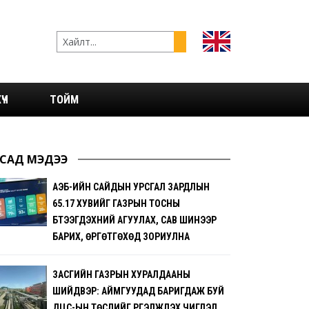
ҮЧ
ТОЙМ
САД МЭДЭЭ
АҮЭБ-ИЙН САЙДЫН УРСГАЛ ЗАРДЛЫН
65.17 ХУВИЙГ ГАЗРЫН ТОСНЫ
БҮТЭЭГДЭХҮҮНИЙ АГУУЛАХ, САВ ШИНЭЭР
БАРИХ, ӨРГӨТГӨХӨД ЗОРИУЛНА
ЗАСГИЙН ГАЗРЫН ХУРАЛДААНЫ
ШИЙДВЭР: АЙМГУУДАД БАРИГДАЖ БУЙ
ДЦС-ЫН ТӨСЛИЙГ ҮРГЭЛЖҮҮЛЭХ ЧИГЛЭЛ