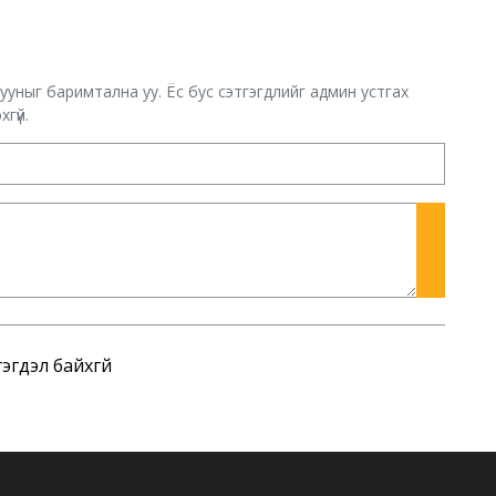
хууныг баримтална уу. Ёс бус сэтгэгдлийг админ устгах
гүй.
эгдэл байхгүй