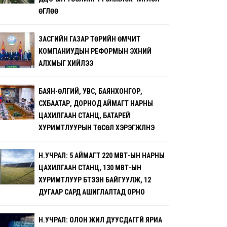
ӨГЛӨӨ
ЗАСГИЙН ГАЗАР ТӨРИЙН ӨМЧИТ
КОМПАНИУДЫН РЕФОРМЫН ЭХНИЙ
АЛХМЫГ ХИЙЛЭЭ
БАЯН-ӨЛГИЙ, УВС, БАЯНХОНГОР,
СҮХБААТАР, ДОРНОД АЙМАГТ НАРНЫ
ЦАХИЛГААН СТАНЦ, БАТАРЕЙ
ХУРИМТЛУУРЫН ТӨСӨЛ ХЭРЭГЖҮҮЛНЭ
Н.УЧРАЛ: 5 АЙМАГТ 220 МВТ-ЫН НАРНЫ
ЦАХИЛГААН СТАНЦ, 130 МВТ-ЫН
ХУРИМТЛУУР БҮТЭЭН БАЙГУУЛЖ, 12
ДУГААР САРД АШИГЛАЛТАД ОРНО
Н.УЧРАЛ: ОЛОН ЖИЛ ДУУСДАГГҮЙ ЯРИА