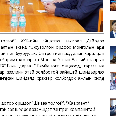
олгой” ХХК-ийн гүйцэтгэх захирал Дэйрдрэ
лзалтын эхэнд "Оюутолгой ордоос Монголын ард
лийн хүүг бууруулах, Онтре-гийн асуудлыг харилцан
р баримталж ирсэн Монгол Улсын Засгийн газрын
ГХЭГ-ын дарга С.Бямбацогт онцлоод, гэрээг илүү
р, зээлийн хүүтэй холбоотой зайлшгүй шийдвэрлэх
гдсэн шийдэлд хүрэхээр холбогдох ажлын хэсгүүд
г дотор оршдог “Шивээ толгой”, “Жавхлант”
гай зөвшөөрөл эзэмшдэг “Онтре” компанитай
өрөнгө оруулагч талтай хэлэлцээ хийх чиг үүрэг