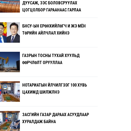
ДУУСАЖ, ЗЭС БОЛОВСРУУЛАХ
ЦОГЦОЛБОР ГАРААНААС ГАРЛАА
БНСУ-ЫН ЕРӨНХИЙЛӨГЧ И ЖЭ МЁН
ТӨРИЙН АЙЛЧЛАЛ ХИЙНЭ
ГАЗРЫН ТОСНЫ ТУХАЙ ХУУЛЬД
ӨӨРЧЛӨЛТ ОРУУЛЛАА
НОТАРИАТЫН ҮЙЛЧИЛГЭЭГ 100 ХУВЬ
ЦАХИМД ШИЛЖҮҮЛНЭ
ЗАСГИЙН ГАЗАР ДАРААХ АСУУДЛААР
ХУРАЛДАЖ БАЙНА