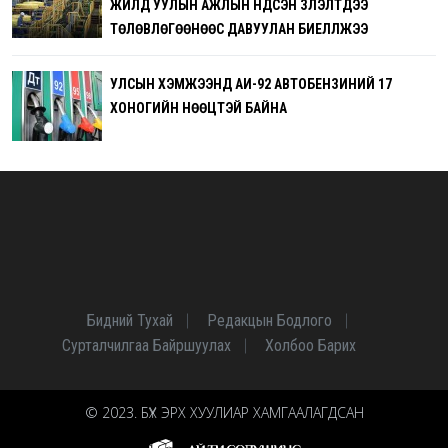
ЖИЛД УУЛЫН АЖЛЫН ҮНДСЭН ҮЗҮҮЛЭЛТҮҮДЭЭ
ТӨЛӨВЛӨГӨӨНӨӨС ДАВУУЛАН БИЕЛҮҮЛЖЭЭ
УЛСЫН ХЭМЖЭЭНД АИ-92 АВТОБЕНЗИНИЙ 17
ХОНОГИЙН НӨӨЦТЭЙ БАЙНА
Бидний Тухай
Редакцын Бодлого
Сурталчилгаа Байршуулах
Холбоо Барих
© 2023. БҮХ ЭРХ ХУУЛИАР ХАМГААЛАГДСАН