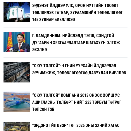
ЭРДЭНЭТ ҮЙЛДВЭР УЛС, ОРОН НУТГИЙН ТӨСӨВТ
ТӨВЛӨРҮҮЛЭХ ТАТВАР, ХУРААМЖИЙН ТӨЛӨВЛӨГӨӨГ
145 ХУВИАР БИЕЛҮҮЛЖЭЭ
Г.ДАМДИННЯМ: НИЙСЛЭЛД ТЭГШ, СОНДГОЙ
ДУГААРЫН ХЯЗГААРЛАЛТААР ШАТАХУУН ОЛГОЖ
ЭХЭЛНЭ
“ОЮУ ТОЛГОЙ”-Н ГҮНИЙ УУРХАЙН ҮЙЛДВЭРЛЭЛ
ЭРЧИМЖИЖ, ТӨЛӨВЛӨГӨӨГӨӨ ДАВУУЛАН БИЕЛҮҮЛЭВ
“ОЮУ ТОЛГОЙ” КОМПАНИ 2013 ОНООС ХОЙШ УС
АШИГЛАСНЫ ТӨЛБӨРТ НИЙТ 233 ТЭРБУМ ТӨГРӨГ
ТӨЛСӨН ГЭВ
"ЭРДЭНЭТ ҮЙЛДВЭР" ТӨҮГ 2026 ОНЫ ЭХНИЙ ХАГАС