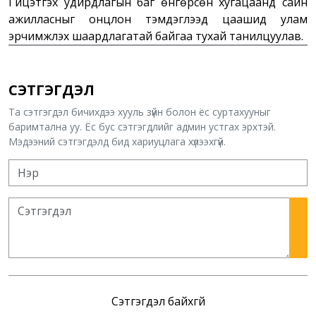
Гүйцэтгэх удирдлагын баг өнгөрсөн хугацаанд сайн
ажилласныг онцлон тэмдэглээд цаашид улам
эрчимжүүлэх шаардлагатай байгаа тухай танилцуулав.
СЭТГЭГДЭЛ
Та сэтгэгдэл бичихдээ хууль зүйн болон ёс суртахууныг
баримтална уу. Ёс бус сэтгэгдлийг админ устгах эрхтэй.
Мэдээний сэтгэгдэлд бид хариуцлага хүлээхгүй.
Сэтгэгдэл байхгүй