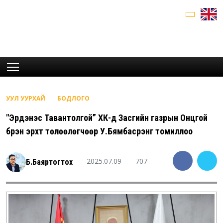
УУЛ УУРХАЙ
БОДЛОГО
"Эрдэнэс Тавантолгой” ХК-д Засгийн газрын Онцгой
бүрэн эрхт төлөөлөгчөөр У.Бямбасүрэнг томиллоо
2025.07.09
707
Б.Баяртогтох