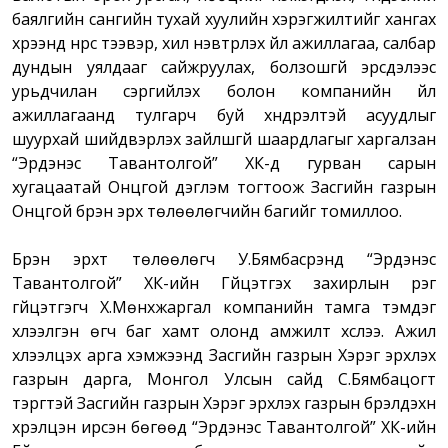
баялгийн сангийн тухай хуулийн хэрэгжилтийг хангах
хүрээнд нүүрс тээвэр, хил нэвтрүүлэх үйл ажиллагаа, салбар
дундын уялдааг сайжруулах, болзошгүй эрсдэлээс
урьдчилан сэргийлэх болон компанийн үйл
ажиллагаанд тулгарч буй хүндрэлтэй асуудлыг
шуурхай шийдвэрлэх зайлшгүй шаардлагыг харгалзан
“Эрдэнэс Тавантолгой” ХК-д гурван сарын
хугацаатай Онцгой дэглэм тогтоож Засгийн газрын
Онцгой бүрэн эрх төлөөлөгчийн багийг томиллоо.
Бүрэн эрхт төлөөлөгч У.Бямбасүрэнд “Эрдэнэс
Тавантолгой” ХК-ийн Гүйцэтгэх захирлын үүрэг
гүйцэтгэгч Х.Мөнхжаргал компанийн тамга тэмдэг
хүлээлгэн өгч баг хамт олонд амжилт хүслээ. Ажил
хүлээлцэх арга хэмжээнд Засгийн газрын Хэрэг эрхлэх
газрын дарга, Монгол Улсын сайд С.Бямбацогт
тэргүүтэй Засгийн газрын Хэрэг эрхлэх газрын бүрэлдэхүүн
хүрэлцэн ирсэн бөгөөд “Эрдэнэс Тавантолгой” ХК-ийн