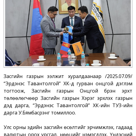
Засгийн газрын ээлжит хуралдаанаар /2025.07.09/
“Эрдэнэс Тавантолгой” ХК-д гурван онцгой дэглэм
тогтоож, Засгийн газрын Онцгой бүрэн эрхт
төлөөлөгчөөр Засгийн газрын Хэрэг эрхлэх газрын
дэд дарга, “Эрдэнэс Тавантолгой” ХК-ийн ТУЗ-ийн
дарга У.Бямбасүрэнг томиллоо.
Улс орны эдийн засгийн өсөлтийг эрчимжүүлэх, гадаад
валютын орох урсгал, нөөцийг нэмэгдүүлэх, Үндэсний