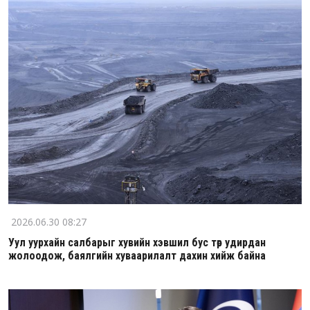
2026.06.30 08:27
Уул уурхайн салбарыг хувийн хэвшил бус төр удирдан
жолоодож, баялгийн хуваарилалт дахин хийж байна