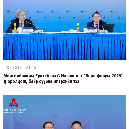
2026.03.25 21:06
Монголбанкны Ерөнхийлөгч С.Наранцогт “Боао форум-2026”-
д оролцож, байр сууриа илэрхийллээ