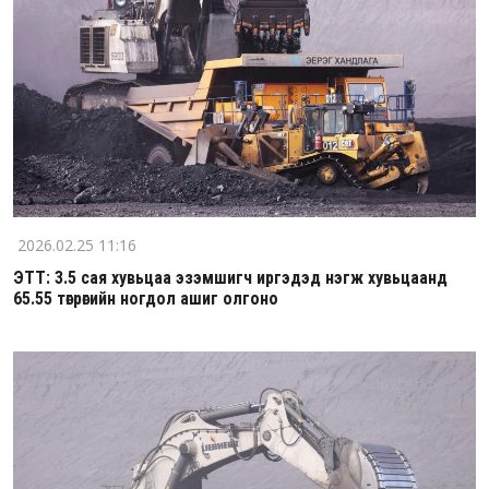
2026.02.25 11:16
ЭТТ: 3.5 сая хувьцаа эзэмшигч иргэдэд нэгж хувьцаанд
65.55 төгрөгийн ногдол ашиг олгоно