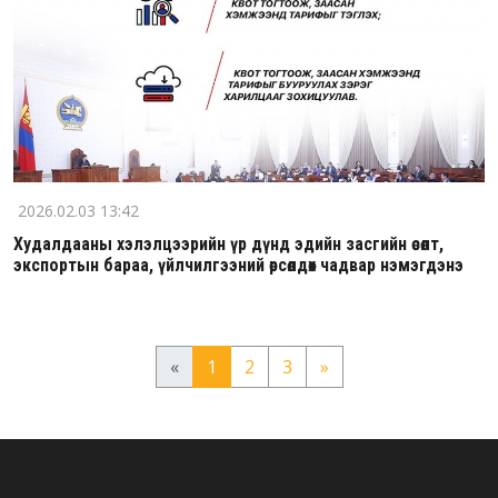
2026.02.03 13:42
Худалдааны хэлэлцээрийн үр дүнд эдийн засгийн өсөлт,
экспортын бараа, үйлчилгээний өрсөлдөх чадвар нэмэгдэнэ
«
1
2
3
»