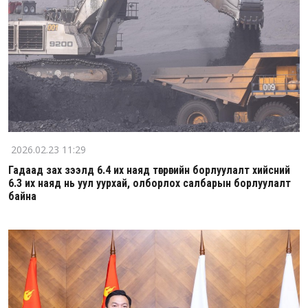
2026.02.23 11:29
Гадаад зах зээлд 6.4 их наяд төгрөгийн борлуулалт хийсний
6.3 их наяд нь уул уурхай, олборлох салбарын борлуулалт
байна