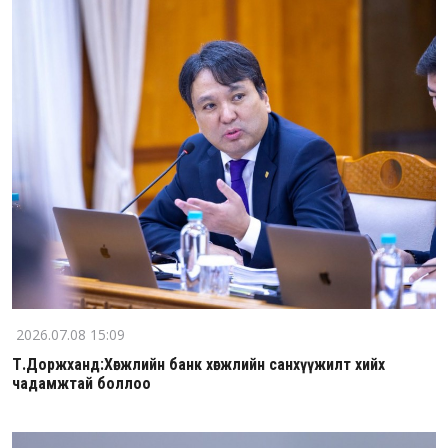
2026.07.08 15:09
Т.Доржханд:Хөгжлийн банк хөгжлийн санхүүжилт хийх
чадамжтай боллоо