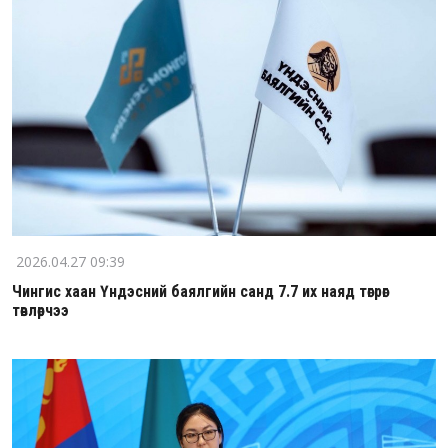
2026.04.27 09:39
Чингис хаан Үндэсний баялгийн санд 7.7 их наяд төгрөг
төвлөрчээ