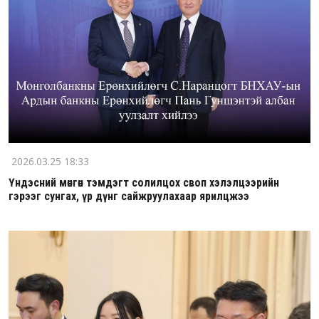
2026.03.25 18:33
Үндэсний мөнгөн тэмдэгт солилцох своп хэлэлцээрийн
гэрээг сунгах, үр дүнг сайжруулахаар ярилцжээ