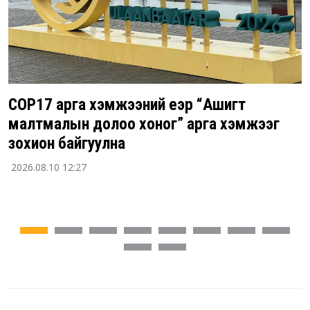
COP17 арга хэмжээний үеэр “Ашигт
малтмалын долоо хоног” арга хэмжээг
зохион байгуулна
2026.08.10 12:27