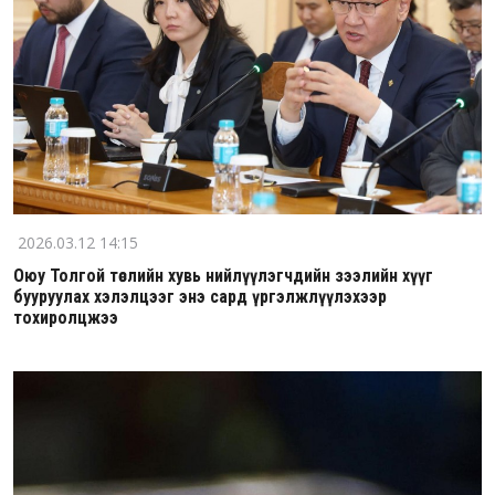
2026.03.12 14:15
Оюу Толгой төслийн хувь нийлүүлэгчдийн зээлийн хүүг
бууруулах хэлэлцээг энэ сард үргэлжлүүлэхээр
тохиролцжээ