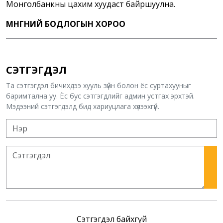
Монголбанкны цахим хуудаст байршуулна.
МӨНГӨНИЙ БОДЛОГЫН ХОРОО
СЭТГЭГДЭЛ
Та сэтгэгдэл бичихдээ хууль зүйн болон ёс суртахууныг
баримтална уу. Ёс бус сэтгэгдлийг админ устгах эрхтэй.
Мэдээний сэтгэгдэлд бид хариуцлага хүлээхгүй.
Сэтгэгдэл байхгүй