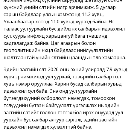
Жилийн инфляц сүүлийн саруудад шатахуун болон
хүнсний үнийн өсөлтийн нөлөөгөөр эрчимжиж, 5 дугаар
сарын байдлаар улсын хэмжээнд 11.2 хувь,
Улаанбаатар хотод 11.0 хувьд хүрээд байна. Нөгөө
талаас уул уурхайн бус дийлэнх салбарын идэвхжил
сул, суурь инфляц харьцангуй бага түвшинд
хадгалагдаж байна. Цаг агаарын болон
геополитикийн нөхцөл байдлаас нийлүүлэлтийн
шалтгаантай үнийн өсөлтийн цаашдын төлөв хамаарна.
Эдийн засгийн өсөлт 2026 оны эхний улиралд 7.9 хувьд
хүрч эрчимжихэд уул уурхай, тээврийн салбар гол
хувь нэмэр орууллаа. Харин бусад салбарын хувьд
идэвхжил сул байв. Энэ онд уул уурхайн
бүтээгдэхүүний олборлолт нэмэгдэх, томоохон
төслүүдийн бүтээн байгуулалт үргэлжлэх нь эдийн
засгийн өсөлтийг голлон тэтгэх бол ирэх онуудад уул
уурхайн бус салбар алгуур сэргэж, эдийн засгийн
идэвхжил нэмэгдэх хүлээлттэй байна.