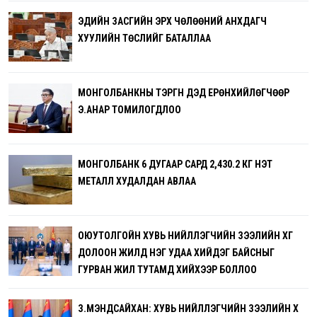
ЭДИЙН ЗАСГИЙН ЭРХ ЧӨЛӨӨНИЙ АНХДАГЧ
ХУУЛИЙН ТӨСЛИЙГ БАТАЛЛАА
МОНГОЛБАНКНЫ ТЭРГҮҮН ДЭД ЕРӨНХИЙЛӨГЧӨӨР
Э.АНАР ТОМИЛОГДЛОО
МОНГОЛБАНК 6 ДУГААР САРД 2,430.2 КГ ҮНЭТ
МЕТАЛЛ ХУДАЛДАН АВЛАА
ОЮУТОЛГОЙН ХУВЬ НИЙЛҮҮЛЭГЧИЙН ЗЭЭЛИЙН ХҮҮГ
ДОЛООН ЖИЛД НЭГ УДАА ХИЙДЭГ БАЙСНЫГ
ГУРВАН ЖИЛ ТУТАМД ХИЙХЭЭР БОЛЛОО
З.МЭНДСАЙХАН: ХУВЬ НИЙЛҮҮЛЭГЧИЙН ЗЭЭЛИЙН ХҮҮ