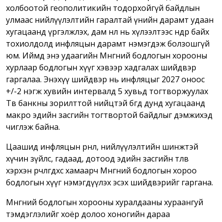
холбоотой геополитикийн тодорхойгүй байдлын
улмаас нийлүүлэлтийн гаралтай үнийн дарамт удаан
хугацаанд үргэлжлэх, дам нөлөө нь хүлээлтээс өндөр байх
тохиолдолд инфляцын дарамт нэмэгдэж болзошгүй
юм. Иймд энэ удаагийн Мөнгөний бодлогын хорооны
хурлаар бодлогын хүүг хэвээр хадгалах шийдвэр
гаргалаа. Энэхүү шийдвэр нь инфляцыг 2027 оноос
+/-2 нэгж хувийн интервалд 5 хувьд тогтворжуулах
Төв банкны зорилттой нийцтэй бөгөөд дунд хугацаанд
макро эдийн засгийн тогтвортой байдлыг дэмжихэд
чиглэж байна.
Цаашид инфляцын өрнөл, нийлүүлэлтийн шинжтэй
хүчин зүйлс, гадаад, дотоод эдийн засгийн төлөв
хэрхэн өөрчлөгдөхөөс хамаарч Мөнгөний бодлогын хороо
бодлогын хүүг нэмэгдүүлэх эсэх шийдвэрийг гаргана.
Мөнгөний бодлогын хорооны хуралдааны хураангуй
тэмдэглэлийг хоёр долоо хоногийн дараа