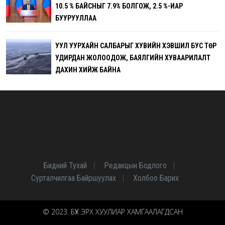
10.5 % БАЙСНЫГ 7.9% БОЛГОЖ, 2.5 %-ИАР
БУУРУУЛЛАА
УУЛ УУРХАЙН САЛБАРЫГ ХУВИЙН ХЭВШИЛ БУС ТӨР
УДИРДАН ЖОЛООДОЖ, БАЯЛГИЙН ХУВААРИЛАЛТ
ДАХИН ХИЙЖ БАЙНА
Бидний Тухай
Редакцын Бодлого
Сурталчилгаа Байршуулах
Холбоо Барих
© 2023. БҮХ ЭРХ ХУУЛИАР ХАМГААЛАГДСАН