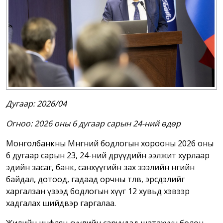
Дугаар: 2026/04
Огноо: 2026 оны 6 дугаар сарын 24-ний өдөр
Монголбанкны Мөнгөний бодлогын хорооны 2026 оны
6 дугаар сарын 23, 24-ний өдрүүдийн ээлжит хурлаар
эдийн засаг, банк, санхүүгийн зах зээлийн өнөөгийн
байдал, дотоод, гадаад орчны төлөв, эрсдэлийг
харгалзан үзээд бодлогын хүүг 12 хувьд хэвээр
хадгалах шийдвэр гаргалаа.