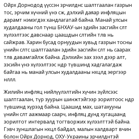
Ойрх Дорнодод үүссэн зөрчилдөөнөөс шалтгаалан газрын
тос, эрчим хүчний үнэ өсөж, дэлхий даяар инфляцын
дарамт нэмэгдэх хандлагатай байна. Манай улсын
худалдааны гол түнш БНХАУ-ын эдийн засгийн өсөлт
хүлээлтээс давснаар цаашдын өсөлтийн төлөв нь
сайжрав. Харин бусад орнуудын хувьд газрын тосны
үнийн өсөлтөөс шалтгаалан эдийн засгийн өсөлт нь саарах
төлөв давамгайлж байна. Дэлхийн зах зээл дээр алт,
зэсийн үнэ хүлээлтээс өндөр түвшинд хадгалагдаж
байгаа нь манай улсын худалдааны нөхцөлд эергээр
нөлөөллөө.
Жилийн инфляц нийлүүлэлтийн хүчин зүйлсээс
шалтгаалан, түр зуурын шинжтэйгээр зорилтоос өндөр
түвшинд хүрээд байна. Цаашид мах, шатахууны
үнийн өсөлт аажмаар саарч, инфляц дунд хугацаанд
зорилтот интервалд тогтворжих хүлээлттэй байна.
Гэвч зуншлагын нөхцөл байдал, малын халдварт өвчин
болон Ойрх Дорнод, ОХУ-Украины зөрчилдөөнтэй