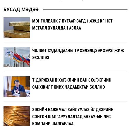
БУСАД МЭДЭЭ
МОНГОЛБАНК 7 ДУГААР САРД 1,439.2 КГ ҮНЭТ
МЕТАЛЛ ХУДАЛДАН АВЛАА
ЧӨЛӨӨТ ХУДАЛДААНЫ ТҮР ХЭЛЭЛЦЭЭР ХЭРЭГЖИЖ
ЭХЭЛЛЭЭ
Т.ДОРЖХАНД:ХӨГЖЛИЙН БАНК ХӨГЖЛИЙН
САНХҮҮЖИЛТ ХИЙХ ЧАДАМЖТАЙ БОЛЛОО
ЗЭСИЙН БАЯЖМАЛ ХАЙЛУУЛАХ ҮЙЛДВЭРИЙН
СОНГОН ШАЛГАРУУЛАЛТАД БНХАУ-ЫН NFC
КОМПАНИ ШАЛГАРЛАА