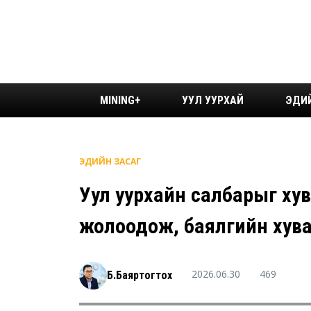
MINING+
УУЛ УУРХАЙ
ЭДИ
ЭДИЙН ЗАСАГ
Уул уурхайн салбарыг хув
жолоодож, баялгийн хув
2026.06.30
469
Б.Баяртогтох