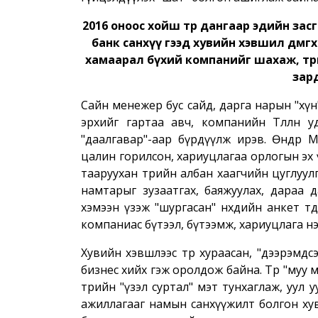
2016 оноос хойш төр дангаар эдийн зас
банк санхүү гээд хувийн хэвшил дөмөгхө
хамаарал бүхий компанийг шахаж, төр
зар
Сайн менежер бус сайд, дарга нарын "хүн
эрхийг гартаа авч, компанийн Төлөөлөн 
"даалгавар"-аар бүрдүүлж ирэв. Өнөөдөр
цалин горилсон, хариуцлагаа орлогын эх ү
тааруухан төрийн албан хаагчийн цуглуулг
намтарыг зузаатгах, баяжуулах, дараа д
хэмээн үзэж "шургасан" нөхдийн анкет тө
компаниас бүтээл, бүтээмж, хариуцлага н
Хувийн хэвшлээс төр хураасан, "дээрэмдсэн" 
бизнес хийх гэж оролдож байна. Төр "муу 
төрийн "үзэл суртал" мэт тунхаглаж, уул
ажиллагааг намын санхүүжилт болгон хуви