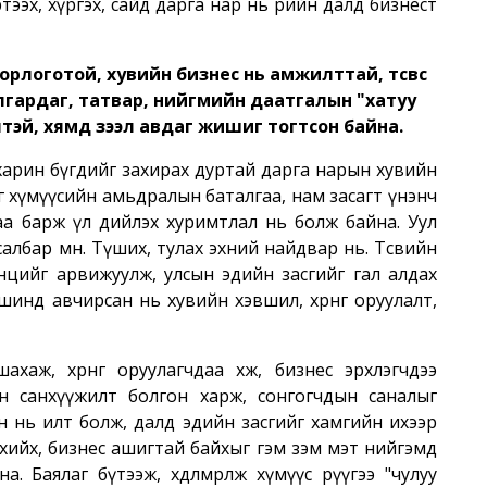
тээх, хүргэх, сайд дарга нар нь өөрийн далд бизнест
рлоготой, хувийн бизнес нь амжилттай, төсвөөс
лгардаг, татвар, нийгмийн даатгалын "хатуу
цөлтэй, хямд зээл авдаг жишиг тогтсон байна.
 харин бүгдийг захирах дуртай дарга нарын хувийн
үлэг хүмүүсийн амьдралын баталгаа, нам засагт үнэнч
аа барж үл дийлэх хуримтлал нь болж байна. Уул
албар мөн. Түших, тулах эхний найдвар нь. Төсвийн
өөцийг арвижуулж, улсын эдийн засгийг гал алдах
инд авчирсан нь хувийн хэвшил, хөрөнгө оруулалт,
ахаж, хөрөнгө оруулагчдаа хөөж, бизнес эрхлэгчдээ
н санхүүжилт болгон харж, сонгогчдын саналыг
н нь илт болж, далд эдийн засгийг хамгийн ихээр
с хийх, бизнес ашигтай байхыг гэм зэм мэт нийгэмд
а. Баялаг бүтээж, хөдөлмөрлөж хүмүүс рүүгээ "чулуу