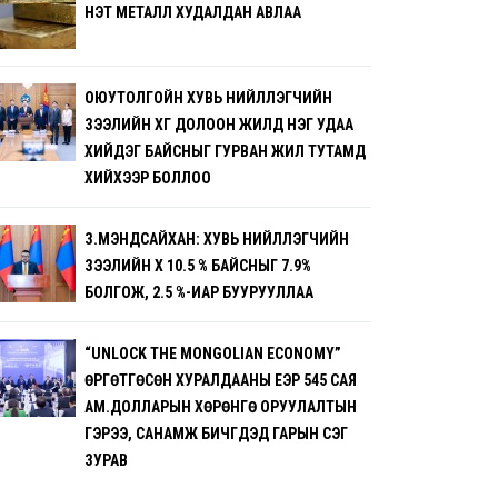
ҮНЭТ МЕТАЛЛ ХУДАЛДАН АВЛАА
ОЮУТОЛГОЙН ХУВЬ НИЙЛҮҮЛЭГЧИЙН
ЗЭЭЛИЙН ХҮҮГ ДОЛООН ЖИЛД НЭГ УДАА
ХИЙДЭГ БАЙСНЫГ ГУРВАН ЖИЛ ТУТАМД
ХИЙХЭЭР БОЛЛОО
З.МЭНДСАЙХАН: ХУВЬ НИЙЛҮҮЛЭГЧИЙН
ЗЭЭЛИЙН ХҮҮ 10.5 % БАЙСНЫГ 7.9%
БОЛГОЖ, 2.5 %-ИАР БУУРУУЛЛАА
“UNLOCK THE MONGOLIAN ECONOMY”
ӨРГӨТГӨСӨН ХУРАЛДААНЫ ҮЕЭР 545 САЯ
АМ.ДОЛЛАРЫН ХӨРӨНГӨ ОРУУЛАЛТЫН
ГЭРЭЭ, САНАМЖ БИЧГҮҮДЭД ГАРЫН ҮСЭГ
ЗУРАВ