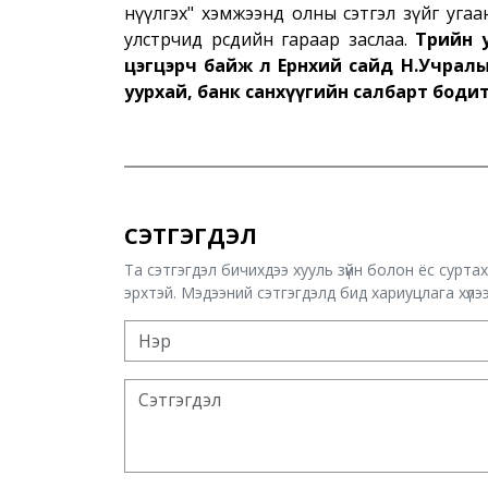
нүүлгэх" хэмжээнд олны сэтгэл зүйг уга
улстөрчид өөрсдийн гараар заслаа.
Төрийн 
цэгцэрч байж л Ерөнхий сайд Н.Учралы
уурхай, банк санхүүгийн салбарт боди
СЭТГЭГДЭЛ
Та сэтгэгдэл бичихдээ хууль зүйн болон ёс сурта
эрхтэй. Мэдээний сэтгэгдэлд бид хариуцлага хүлээх