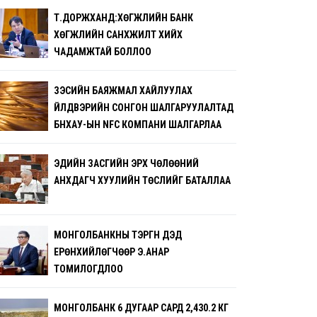
Т.ДОРЖХАНД:ХӨГЖЛИЙН БАНК
ХӨГЖЛИЙН САНХҮҮЖИЛТ ХИЙХ
ЧАДАМЖТАЙ БОЛЛОО
ЗЭСИЙН БАЯЖМАЛ ХАЙЛУУЛАХ
ҮЙЛДВЭРИЙН СОНГОН ШАЛГАРУУЛАЛТАД
БНХАУ-ЫН NFC КОМПАНИ ШАЛГАРЛАА
ЭДИЙН ЗАСГИЙН ЭРХ ЧӨЛӨӨНИЙ
АНХДАГЧ ХУУЛИЙН ТӨСЛИЙГ БАТАЛЛАА
МОНГОЛБАНКНЫ ТЭРГҮҮН ДЭД
ЕРӨНХИЙЛӨГЧӨӨР Э.АНАР
ТОМИЛОГДЛОО
МОНГОЛБАНК 6 ДУГААР САРД 2,430.2 КГ