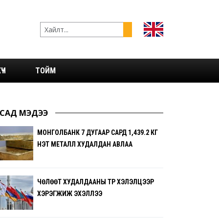
ҮЧ
ТОЙМ
САД МЭДЭЭ
МОНГОЛБАНК 7 ДУГААР САРД 1,439.2 КГ
ҮНЭТ МЕТАЛЛ ХУДАЛДАН АВЛАА
ЧӨЛӨӨТ ХУДАЛДААНЫ ТҮР ХЭЛЭЛЦЭЭР
ХЭРЭГЖИЖ ЭХЭЛЛЭЭ