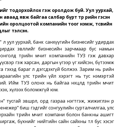
гийг тодорхойлох гэж оролдож буй. Уул уурхай,
н аваад явж байгаа салбар бүрт төр өөрийн гэсэн
ийн оролцоотой компанийн тоог нэмж, төсвийн
длыг тэлсэн.
" л уул уурхай, банк санхүүгийн бизнесийг удирдах
удирдах зөвлөлийг бизнесийн зарчмаар бус намын
 Монголд төрийн өмчит компанийн ТУЗ гэж давхар
үсвэр гэж харсан, даргын үгээр үг хийсэн, бүтээмж
а гэхэд бараг л дэгсдэхгүй болжээ. Зарим нь өөрийн
араагийн улс төрийн үйл хэрэгт нь тус нэмэртэй
дий. Ийм ТУЗ олонх нь байгаа нөхцөлд төрийн өмчит
эхэх, хүлээх боломжгүй юм.
тусгай зөвшөөрөл, орд газраа нэгтгэж, жижиглэн өөрөө
менежер" биш гэдгийг сонгуулийн сурталчилгаа, улс
 уурхайн төрийн өмчит компани болон банкны ашигт
ргаж, бүхнийг нийтийн сайн сайхны төлөө бус хэсэг