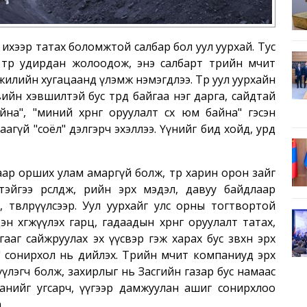
н ихээр татах боломжтой салбар бол уул уурхай. Тус
төр удирдан жолоодож, энэ салбарт төрийн өмчит
 жилийн хугацаанд үлэмж нэмэгдлээ. Төр уул уурхайн
ийн хэвшилтэй бус төрд байгаа нэг дарга, сайдтай
", "миний хөрөнгө оруулалт өсөх юм байна" гэсэн
гаагүй "соёл" дэлгэрч эхэллээ. Үүнийг бид хойд, урд
.
ар орших улам амаргүй болж, төр харин орон зайг
йгээ өрсөлдөж, өөрийн эрх мэдэл, давуу байдлаар
төвлөрүүлсээр. Уул уурхайг улс орны тогтвортой
н хөгжүүлэх гарц, гадаадын хөрөнгө оруулалт татах,
ааг сайжруулах эх үүсвэр гэж харах бус зөвхөн эрх
х" сонирхол нь дийлэх. Төрийн өмчит компаниуд эрх
лэгч болж, захирлыг нь Засгийн газар бус намаас
мпанийг угсарч, үүгээр дамжуулан ашиг сонирхлоо
а.