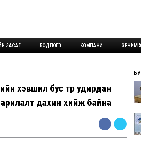
ЙН ЗАСАГ
БОДЛОГО
КОМПАНИ
ЭРЧИМ Х
БУ
ийн хэвшил бус төр удирдан
аарилалт дахин хийж байна