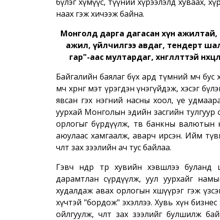
бүлэг хүмүүс, түүний хүрээлэлд хуваах, хүр
наах гэж хичээж байна.
Монголд дарга дагасан хүн ажилтай, о
ажил, үйлчилгээ авдаг, тендерт ша
гар"-аас мултардаг, хөнгөлөлттэй нөх
Байгалийн баялаг бүх ард түмний өмч бус
өмч хөрөнгө мэт үрэгдэн үнэгүйдэж, хэсэг б
явсан гэх нэгний насны хоол, үе удмаар
уурхай Монголын эдийн засгийн тулгуур с
орлогыг бүрдүүлж, төв банкны валютын н
аюулаас хамгаалж, аварч ирсэн. Ийм түвш
чөлөөт зах зээлийн ач тус байлаа.
Гэвч өнөөдөр төр хувийн хэвшлээ буланд ш
дарамтлан сүрдүүлж, уул уурхайг намы
худалдаж авах орлогын хөшүүрэг гэж үзсэ
хүчтэй "бордож" эхэллээ. Хувь хүн бизне
ойлгуулж, чөлөөт зах зээлийг булшилж байн