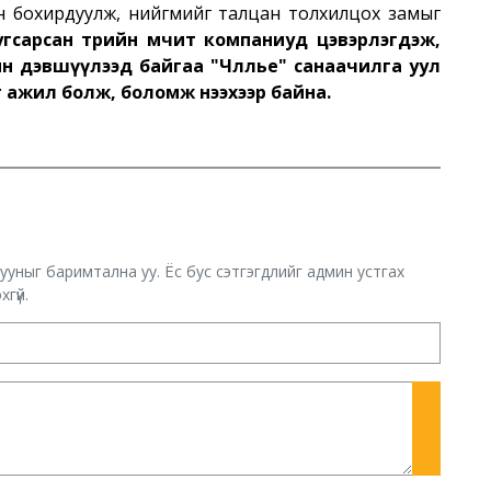
ан бохирдуулж, нийгмийг талцан толхилцох замыг
угсарсан төрийн өмчит компаниуд цэвэрлэгдэж,
н дэвшүүлээд байгаа "Чөлөөлье" санаачилга уул
т ажил болж, боломж нээхээр байна.
хууныг баримтална уу. Ёс бус сэтгэгдлийг админ устгах
гүй.