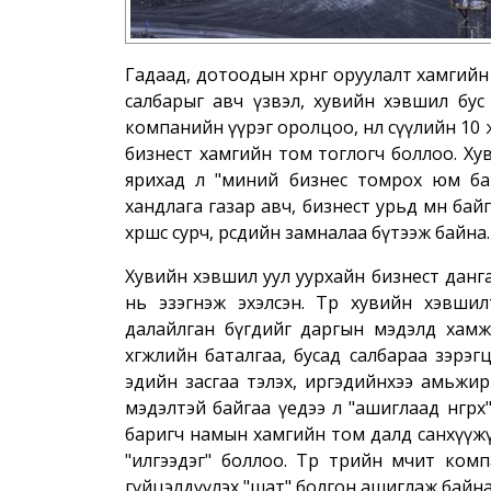
Гадаад, дотоодын хөрөнгө оруулалт хамгий
салбарыг авч үзвэл, хувийн хэвшил бус 
компанийн үүрэг оролцоо, нөлөө сүүлийн 10
бизнест хамгийн том тоглогч боллоо. Хув
ярихад л "миний бизнес томрох юм байна
хандлага газар авч, бизнест урьд өмнө бай
хөршөөсөө сурч, өөрсдийн замналаа бүтээж байна
Хувийн хэвшил уул уурхайн бизнест данга
нь эзэгнэж эхэлсэн. Төр хувийн хэвшилтэ
далайлган бүгдийг даргын мэдэлд хамж, 
хөгжлийн баталгаа, бусад салбараа зэрэгцэ
эдийн засгаа тэлэх, иргэдийнхээ амьжирг
мэдэлтэй байгаа үедээ л "ашиглаад өнгөрө
баригч намын хамгийн том далд санхүүжүү
"илгээдэг" боллоо. Төр төрийн өмчит ко
гүйцэлдүүлэх "шат" болгон ашиглаж байн