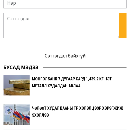
Сэтгэгдэл байхгүй
БУСАД МЭДЭЭ
МОНГОЛБАНК 7 ДУГААР САРД 1,439.2 КГ ҮНЭТ
МЕТАЛЛ ХУДАЛДАН АВЛАА
ЧӨЛӨӨТ ХУДАЛДААНЫ ТҮР ХЭЛЭЛЦЭЭР ХЭРЭГЖИЖ
ЭХЭЛЛЭЭ