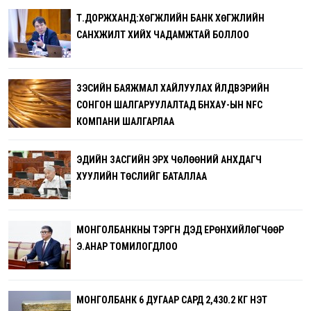
Т.ДОРЖХАНД:ХӨГЖЛИЙН БАНК ХӨГЖЛИЙН
САНХҮҮЖИЛТ ХИЙХ ЧАДАМЖТАЙ БОЛЛОО
ЗЭСИЙН БАЯЖМАЛ ХАЙЛУУЛАХ ҮЙЛДВЭРИЙН
СОНГОН ШАЛГАРУУЛАЛТАД БНХАУ-ЫН NFC
КОМПАНИ ШАЛГАРЛАА
ЭДИЙН ЗАСГИЙН ЭРХ ЧӨЛӨӨНИЙ АНХДАГЧ
ХУУЛИЙН ТӨСЛИЙГ БАТАЛЛАА
МОНГОЛБАНКНЫ ТЭРГҮҮН ДЭД ЕРӨНХИЙЛӨГЧӨӨР
Э.АНАР ТОМИЛОГДЛОО
МОНГОЛБАНК 6 ДУГААР САРД 2,430.2 КГ ҮНЭТ