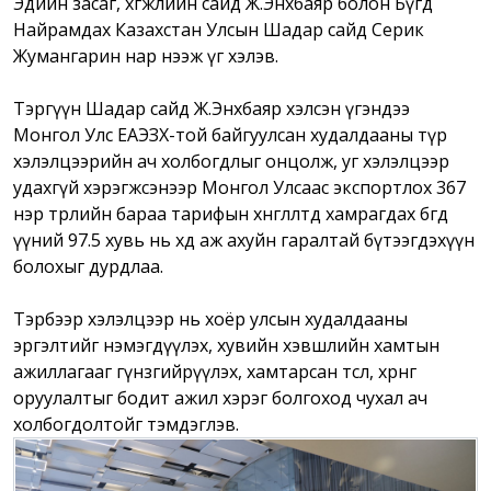
Эдийн засаг, хөгжлийн сайд Ж.Энхбаяр болон Бүгд
Найрамдах Казахстан Улсын Шадар сайд Серик
Жумангарин нар нээж үг хэлэв.
Тэргүүн Шадар сайд Ж.Энхбаяр хэлсэн үгэндээ
Монгол Улс ЕАЭЗХ-той байгуулсан худалдааны түр
хэлэлцээрийн ач холбогдлыг онцолж, уг хэлэлцээр
удахгүй хэрэгжсэнээр Монгол Улсаас экспортлох 367
нэр төрлийн бараа тарифын хөнгөлөлтөд хамрагдах бөгөөд
үүний 97.5 хувь нь хөдөө аж ахуйн гаралтай бүтээгдэхүүн
болохыг дурдлаа.
Тэрбээр хэлэлцээр нь хоёр улсын худалдааны
эргэлтийг нэмэгдүүлэх, хувийн хэвшлийн хамтын
ажиллагааг гүнзгийрүүлэх, хамтарсан төсөл, хөрөнгө
оруулалтыг бодит ажил хэрэг болгоход чухал ач
холбогдолтойг тэмдэглэв.