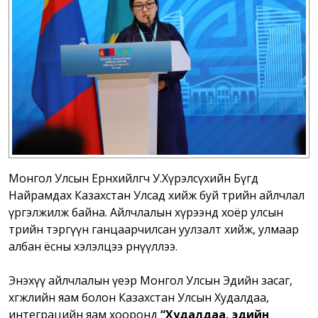
Монгол Улсын Ерөнхийлөгч У.Хүрэлсүхийн Бүгд
Найрамдах Казахстан Улсад хийж буй төрийн айлчлал
үргэлжилж байна. Айлчлалын хүрээнд хоёр улсын
төрийн тэргүүн ганцаарчилсан уулзалт хийж, улмаар
албан ёсны хэлэлцээ өрнүүллээ.
Энэхүү айлчлалын үеэр Монгол Улсын Эдийн засаг,
хөгжлийн яам болон Казахстан Улсын Худалдаа,
интеграцийн яам хооронд
“Худалдаа, эдийн