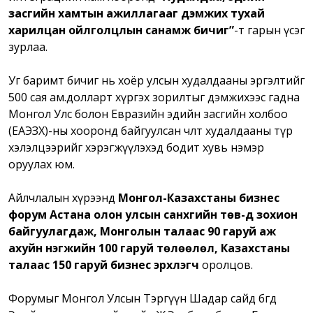
засгийн хамтын ажиллагааг дэмжих тухай
харилцан ойлголцлын санамж бичиг”
-т гарын үсэг
зурлаа.
Уг баримт бичиг нь хоёр улсын худалдааны эргэлтийг
500 сая ам.долларт хүргэх зорилтыг дэмжихээс гадна
Монгол Улс болон Евразийн эдийн засгийн холбоо
(ЕАЭЗХ)-ны хооронд байгуулсан чөлөөт худалдааны түр
хэлэлцээрийг хэрэгжүүлэхэд бодит хувь нэмэр
оруулах юм.
Айлчлалын хүрээнд
Монгол-Казахстаны бизнес
форум Астана олон улсын санхүүгийн төв-д зохион
байгуулагдаж, Монголын талаас 90 гаруй аж
ахуйн нэгжийн 100 гаруй төлөөлөл, Казахстаны
талаас 150 гаруй бизнес эрхлэгч
оролцов.
Форумыг Монгол Улсын Тэргүүн Шадар сайд бөгөөд