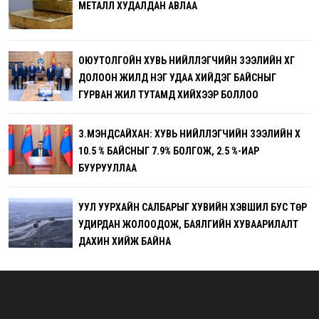
МЕТАЛЛ ХУДАЛДАН АВЛАА
ОЮУТОЛГОЙН ХУВЬ НИЙЛҮҮЛЭГЧИЙН ЗЭЭЛИЙН ХҮҮГ
ДОЛООН ЖИЛД НЭГ УДАА ХИЙДЭГ БАЙСНЫГ
ГУРВАН ЖИЛ ТУТАМД ХИЙХЭЭР БОЛЛОО
З.МЭНДСАЙХАН: ХУВЬ НИЙЛҮҮЛЭГЧИЙН ЗЭЭЛИЙН ХҮҮ
10.5 % БАЙСНЫГ 7.9% БОЛГОЖ, 2.5 %-ИАР
БУУРУУЛЛАА
УУЛ УУРХАЙН САЛБАРЫГ ХУВИЙН ХЭВШИЛ БУС ТӨР
УДИРДАН ЖОЛООДОЖ, БАЯЛГИЙН ХУВААРИЛАЛТ
ДАХИН ХИЙЖ БАЙНА