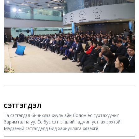
СЭТГЭГДЭЛ
Та сэтгэгдэл бичихдээ хууль зүйн болон ёс суртахууныг
баримтална уу. Ёс бус сэтгэгдлийг админ устгах эрхтэй.
Мэдээний сэтгэгдэлд бид хариуцлага хүлээхгүй.