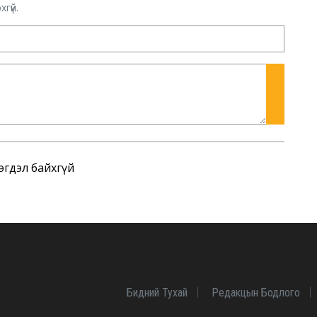
гүй.
эгдэл байхгүй
Бидний Тухай
Редакцын Бодлого