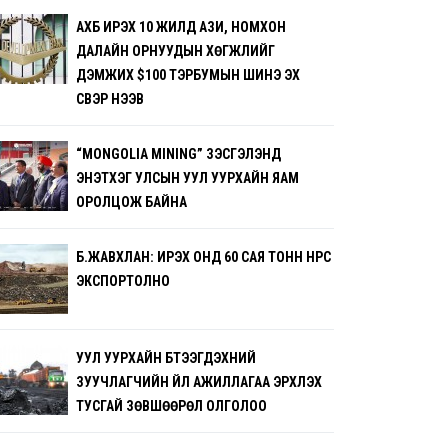
АХБ ИРЭХ 10 ЖИЛД АЗИ, НОМХОН
ДАЛАЙН ОРНУУДЫН ХӨГЖЛИЙГ
ДЭМЖИХ $100 ТЭРБУМЫН ШИНЭ ЭХ
ҮҮСВЭР НЭЭВ
“MONGOLIA MINING” ҮЗЭСГЭЛЭНД
ЭНЭТХЭГ УЛСЫН УУЛ УУРХАЙН ЯАМ
ОРОЛЦОЖ БАЙНА
Б.ЖАВХЛАН: ИРЭХ ОНД 60 САЯ ТОНН НҮҮРС
ЭКСПОРТОЛНО
УУЛ УУРХАЙН БҮТЭЭГДЭХҮҮНИЙ
ЗУУЧЛАГЧИЙН ҮЙЛ АЖИЛЛАГАА ЭРХЛЭХ
ТУСГАЙ ЗӨВШӨӨРӨЛ ОЛГОЛОО