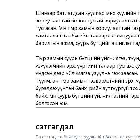
Шинээр батлагдсан хуулиар өмнөх хуулийн т
зориулалттай болон тусгай зориулалтын з
тусгасан. Мөн төмөр замын зориулалттай га
хамгаалалтын бүсийн талаарх зохицуулалтыг
барилгын ажил, суурь бүтцийг ашиглалтад
Төмөр замын суурь бүтцийн үйлчилгээ, түү
үзүүлэгчийн эрх, үүргийн талаар тусгаж, 
үндсэн дээр үйлчилгээ үзүүлнэ гэж заасан.
Түүнчлэн төмөр замын тээвэрлэгчийн эрх, үүр
бүрэлдэхүүнтэй байх, өөрийн зүтгүүргүй то
байх, мөн суурь бүтцийн үйлчилгээний гэр
болгосон юм.
СЭТГЭГДЭЛ
Та сэтгэгдэл бичихдээ хууль зүйн болон ёс сурта