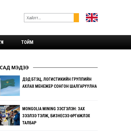
ҮЧ
ТОЙМ
САД МЭДЭЭ
ДЭД БҮТЭЦ, ЛОГИСТИКИЙН ГРУППИЙН
АХЛАХ МЕНЕЖЕР СОНГОН ШАЛГАРУУЛНА
MONGOLIA MINING ҮЗЭСГЭЛЭН: ЗАХ
ЗЭЭЛЭЭ ТЭЛЖ, БИЗНЕСЭЭ ӨРГӨЖҮҮЛЭХ
ТАЛБАР