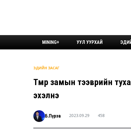
MINING+
УУЛ УУРХАЙ
ЭДИ
ЭДИЙН ЗАСАГ
Төмөр замын тээврийн тух
эхэлнэ
2023.09.29
458
Б.Пүрэв