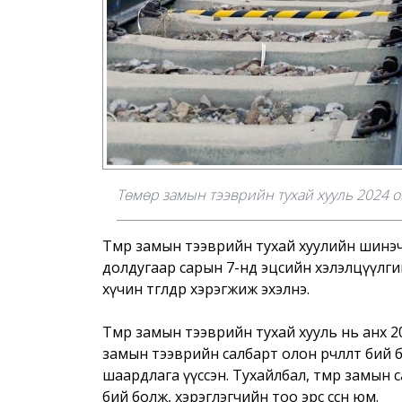
Төмөр замын тээврийн тухай хууль 2024 
Төмөр замын тээврийн тухай хуулийн шинэч
долдугаар сарын 7-нд эцсийн хэлэлцүүлгий
хүчин төгөлдөр хэрэгжиж эхэлнэ.
Төмөр замын тээврийн тухай хууль нь анх 2
замын тээврийн салбарт олон өөрчлөлт бий
шаардлага үүссэн. Тухайлбал, төмөр замын 
бий болж, хэрэглэгчийн тоо эрс өссөн юм.