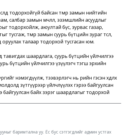
өсөлд тодорхойгүй байсан төмөр замын нийтийн
ам, салбар замын өмчлөл, эзэмшлийн асуудлыг
зрыг тодорхойлж, аюултай бүс, зурвас газар,
 тусгаж, төмөр замын суурь бүтцийн зураг төсөл,
 оруулах талаар тодорхой тусгасан юм.
нд тавигдах шаардлага, суурь бүтцийн үйлчилгээ
суурь бүтцийн үйлчилгээ үзүүлэгч тэгш эрхийн
гийг нэмэгдүүлж, тээвэрлэгч нь өөрийн гэсэн хөдлөх
хиолдолд зүтгүүрээр үйлчлүүлэх гэрээ байгуулсан
ээ байгуулсан байх зэрэг шаардлагыг тодорхой
хууныг баримтална уу. Ёс бус сэтгэгдлийг админ устгах