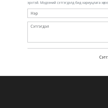
эрхтэй. Мэдээний сэтгэгдэлд бид хариуцлага хүлээх
Сэтг