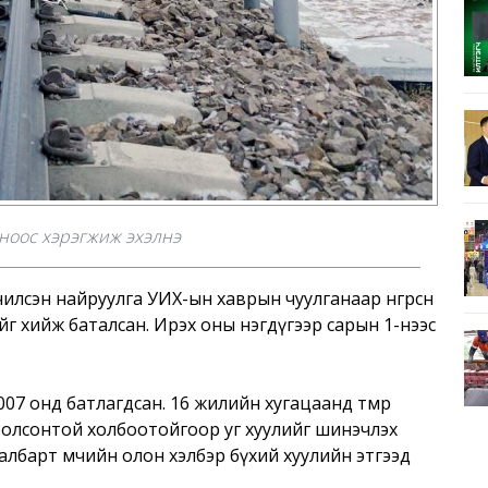
оноос хэрэгжиж эхэлнэ
илсэн найруулга УИХ-ын хаврын чуулганаар өнгөрсөн
г хийж баталсан. Ирэх оны нэгдүгээр сарын 1-нээс
007 онд батлагдсан. 16 жилийн хугацаанд төмөр
 болсонтой холбоотойгоор уг хуулийг шинэчлэх
салбарт өмчийн олон хэлбэр бүхий хуулийн этгээд