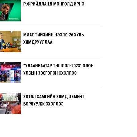
Р.ФРИЙДЛАНД МОНГОЛД ИРНЭ
МИАТ ТИЙЗИЙН ҮНЭЭ 10-26 ХУВЬ
ХЯМДРУУЛЛАА
“УЛААНБААТАР ТҮНШЛЭЛ-2023” ОЛОН
УЛСЫН ҮЗЭСГЭЛЭН ЭХЭЛЛЭЭ
ХӨТӨЛ ХАМГИЙН ХЯМД ЦЕМЕНТ
БОРЛУУЛЖ ЭХЭЛЛЭЭ