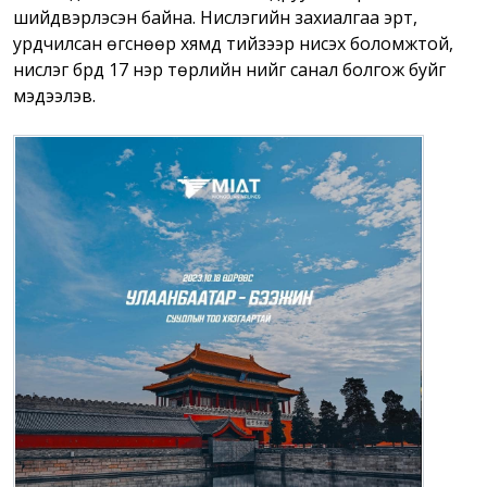
шийдвэрлэсэн байна. Нислэгийн захиалгаа эрт,
урдчилсан өгснөөр хямд тийзээр нисэх боломжтой,
нислэг бүрд 17 нэр төрлийн үнийг санал болгож буйг
мэдээлэв.