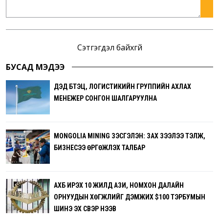
Сэтгэгдэл байхгүй
БУСАД МЭДЭЭ
ДЭД БҮТЭЦ, ЛОГИСТИКИЙН ГРУППИЙН АХЛАХ
МЕНЕЖЕР СОНГОН ШАЛГАРУУЛНА
MONGOLIA MINING ҮЗЭСГЭЛЭН: ЗАХ ЗЭЭЛЭЭ ТЭЛЖ,
БИЗНЕСЭЭ ӨРГӨЖҮҮЛЭХ ТАЛБАР
АХБ ИРЭХ 10 ЖИЛД АЗИ, НОМХОН ДАЛАЙН
ОРНУУДЫН ХӨГЖЛИЙГ ДЭМЖИХ $100 ТЭРБУМЫН
ШИНЭ ЭХ ҮҮСВЭР НЭЭВ