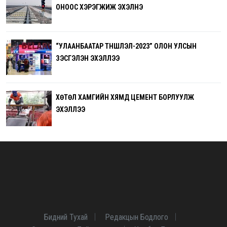
ОНООС ХЭРЭГЖИЖ ЭХЭЛНЭ
“УЛААНБААТАР ТҮНШЛЭЛ-2023” ОЛОН УЛСЫН
ҮЗЭСГЭЛЭН ЭХЭЛЛЭЭ
ХӨТӨЛ ХАМГИЙН ХЯМД ЦЕМЕНТ БОРЛУУЛЖ
ЭХЭЛЛЭЭ
Бидний Тухай
Редакцын Бодлого