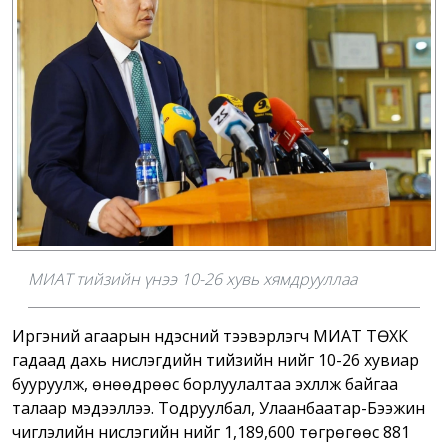
МИАТ тийзийн үнээ 10-26 хувь хямдрууллаа
Иргэний агаарын үндэсний тээвэрлэгч МИАТ ТӨХК
гадаад дахь нислэгүүдийн тийзийн үнийг 10-26 хувиар
бууруулж, өнөөдрөөс борлуулалтаа эхлүүлж байгаа
талаар мэдээллээ. Тодруулбал, Улаанбаатар-Бээжин
чиглэлийн нислэгийн үнийг 1,189,600 төгрөгөөс 881