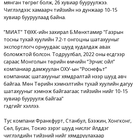
мянган төгрөг болж, 26 хувиар бууруулжээ.
Чиглэлүүдээс хамаарч тийзийн үнэ дунжаар 10-15
хувиар бууруулаад байна.
”МИАТ” ТӨХК-ийн захирал Б.Мөнхтамир "Газрын
тосны тухай хуулийн 7.2-т онгоцны шатахууныг
экспортлогч орнуудаас шууд худалдаж авах
боломжтой болсон. Тодруулбал, 2022 оны есдүгээр
сараас Монголын төрийн өмчийн “Эрчис ойл”
компаниар дамжуулан ОХУ-ын “Роснефьт”
компаниас шатахууныг хямдралтай үнээр шууд авч
байгаа. Мөн Төрийн хэмнэлтийн тухай хуулийн дагуу
шатахууныг хэмнэж байгаагаас тийзийн үнийг 10-15
хувиар бууруулж байгаа"
гэдгийг хэллээ.
Тус компани Франкфурт, Станбул, Бээжин, Хонгконг,
Сөүл, Бусан, Токио зэрэг шууд нислэг үйлддэг
чиглэлүүдийн тийзний үнийг хямдруулахаар