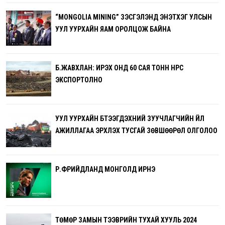
“MONGOLIA MINING” ҮЗЭСГЭЛЭНД ЭНЭТХЭГ УЛСЫН
УУЛ УУРХАЙН ЯАМ ОРОЛЦОЖ БАЙНА
Б.ЖАВХЛАН: ИРЭХ ОНД 60 САЯ ТОНН НҮҮРС
ЭКСПОРТОЛНО
УУЛ УУРХАЙН БҮТЭЭГДЭХҮҮНИЙ ЗУУЧЛАГЧИЙН ҮЙЛ
АЖИЛЛАГАА ЭРХЛЭХ ТУСГАЙ ЗӨВШӨӨРӨЛ ОЛГОЛОО
Р.ФРИЙДЛАНД МОНГОЛД ИРНЭ
ТӨМӨР ЗАМЫН ТЭЭВРИЙН ТУХАЙ ХУУЛЬ 2024