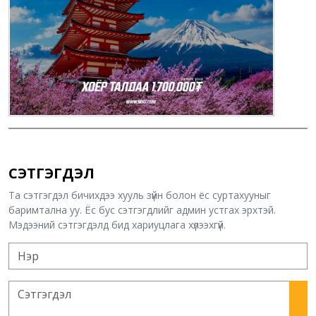
СЭТГЭГДЭЛ
Та сэтгэгдэл бичихдээ хууль зүйн болон ёс суртахууныг
баримтална уу. Ёс бус сэтгэгдлийг админ устгах эрхтэй.
Мэдээний сэтгэгдэлд бид хариуцлага хүлээхгүй.