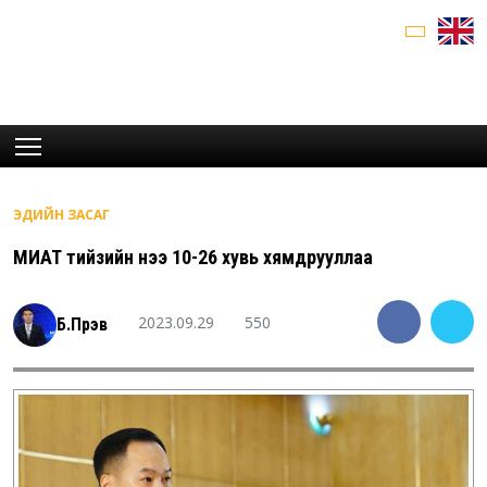
ЭДИЙН ЗАСАГ
МИАТ тийзийн үнээ 10-26 хувь хямдрууллаа
2023.09.29
550
Б.Пүрэв