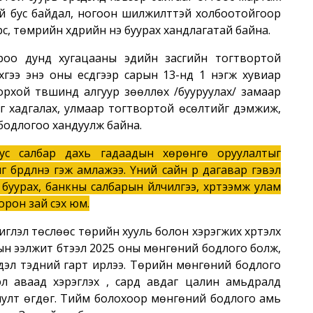
ой бус байдал, ногоон шилжилттэй холбоотойгоор
үүрс, төмрийн хүдрийн үнэ буурах хандлагатай байна.
оо дунд хугацааны эдийн засгийн тогтвортой
гээ энэ оны есдүгээр сарын 13-нд 1 нэгж хувиар
дорхой түвшинд алгуур зөөллөх /бууруулах/ замаар
йг хадгалах, улмаар тогтвортой өсөлтийг дэмжиж,
 бодлогоо хандуулж байна.
тус салбар дахь гадаадын хөрөнгө оруулалтыг
г бүрдүүлнэ гэж амлажээ. Үүний сайн үр дагавар гэвэл
үү буурах, банкны салбарын үйлчилгээ, хүртээмж улам
рон зай үүсэх юм.
глэл төслөөс төрийн хууль болон хэрэгжих хүртэлх
н ээлжит бүтээл 2025 оны мөнгөний бодлого болж,
дэл тэдний гарт ирлээ. Төрийн мөнгөний бодлого
л аваад хэрэглэх үү, сард авдаг цалин амьдралд
ариулт өгдөг. Тийм болохоор мөнгөний бодлого амь