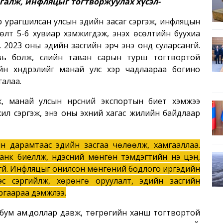
галж, инфляцыг тогтворжуулах хүсэл-
р урагшилсан улсын эдийн засаг сэргэж, инфляцын
лт 5-6 хувиар хэмжигдэж, энэхүү өсөлтийн буухиа
. 2023 оны эдийн засгийн эрч энэ онд суларсангүй.
вь болж, сүүлийн таван сарын турш тогтвортой
йн хүндрэлийг манай улс хэр чадлаараа богино
галаа.
ж, манай улсын нүүрсний экспортын биет хэмжээ
ил сэргэж, энэ оны эхний хагас жилийн байдлаар
 дарамтаас эдийн засгаа чөлөөлж, хамгааллаа.
банк биелүүлж, үндэсний мөнгөн тэмдэгтийн үнэ цэн,
гүй. Инфляцыг онилсон мөнгөний бодлого иргэдийн
ээс сэргийлж, хөрөнгө оруулалт, эдийн засгийн
ргаараа дэмжлээ.
бум ам.доллар давж, төгрөгийн ханш тогтвортой