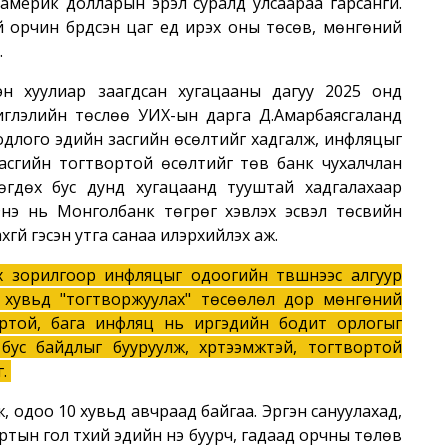
америк долларын эрэл суралд улсаараа гарсангүй.
й орчин бүрдсэн цаг үед ирэх оны төсөв, мөнгөний
.
эн хуулиар заагдсан хугацааны дагуу 2025 онд
иглэлийн төслөө УИХ-ын дарга Д.Амарбаясгаланд
одлого эдийн засгийн өсөлтийг хадгалж, инфляцыг
асгийн тогтвортой өсөлтийг төв банк чухалчлан
гдөх бус дунд хугацаанд тууштай хадгалахаар
Энэ нь Монголбанк төгрөг хэвлэх эсвэл төсвийн
гүй гэсэн утга санаа илэрхийлэх аж.
 зорилгоор инфляцыг одоогийн түвшнээс алгуур
5 хувьд "тогтворжуулах" төсөөлөл дор мөнгөний
ортой, бага инфляц нь иргэдийн бодит орлогыг
бус байдлыг бууруулж, хүртээмжтэй, тогтвортой
г.
ж, одоо 10 хувьд авчраад байгаа. Эргэн сануулахад,
тын гол түүхий эдийн үнэ буурч, гадаад орчны төлөв