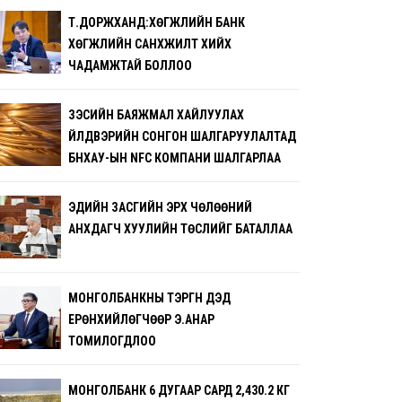
Т.ДОРЖХАНД:ХӨГЖЛИЙН БАНК
ХӨГЖЛИЙН САНХҮҮЖИЛТ ХИЙХ
ЧАДАМЖТАЙ БОЛЛОО
ЗЭСИЙН БАЯЖМАЛ ХАЙЛУУЛАХ
ҮЙЛДВЭРИЙН СОНГОН ШАЛГАРУУЛАЛТАД
БНХАУ-ЫН NFC КОМПАНИ ШАЛГАРЛАА
ЭДИЙН ЗАСГИЙН ЭРХ ЧӨЛӨӨНИЙ
АНХДАГЧ ХУУЛИЙН ТӨСЛИЙГ БАТАЛЛАА
МОНГОЛБАНКНЫ ТЭРГҮҮН ДЭД
ЕРӨНХИЙЛӨГЧӨӨР Э.АНАР
ТОМИЛОГДЛОО
МОНГОЛБАНК 6 ДУГААР САРД 2,430.2 КГ