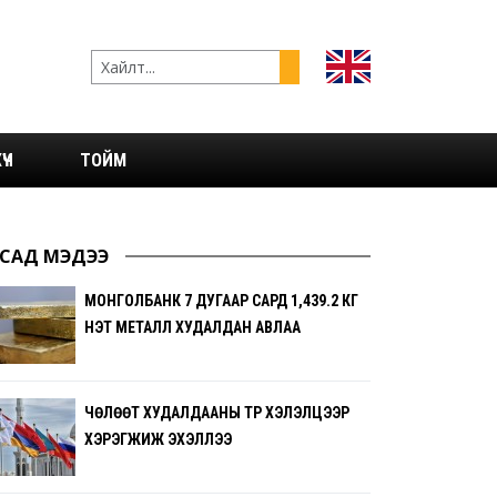
ҮЧ
ТОЙМ
САД МЭДЭЭ
МОНГОЛБАНК 7 ДУГААР САРД 1,439.2 КГ
ҮНЭТ МЕТАЛЛ ХУДАЛДАН АВЛАА
ЧӨЛӨӨТ ХУДАЛДААНЫ ТҮР ХЭЛЭЛЦЭЭР
ХЭРЭГЖИЖ ЭХЭЛЛЭЭ