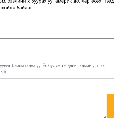
 Зээлийн хүү буурах уу, америк доллар өсөх үү гээд
орхойлж байдаг.
хууныг баримтална уу. Ёс бус сэтгэгдлийг админ устгах
гүй.