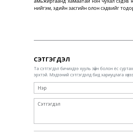
амьжиргаанд хамаатай нэн чухал сэдэв юм.
нийгэм, эдийн засгийн олон сэдвийг тод
СЭТГЭГДЭЛ
Та сэтгэгдэл бичихдээ хууль зүйн болон ёс сурта
эрхтэй. Мэдээний сэтгэгдэлд бид хариуцлага хүлээх