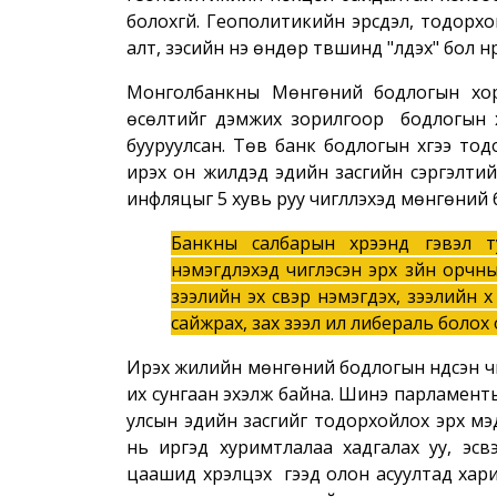
болохгүй. Геополитикийн эрсдэл, тодорх
алт, зэсийн үнэ өндөр түвшинд "үлдэх" бол н
Монголбанкны Мөнгөний бодлогын хор
өсөлтийг дэмжих зорилгоор бодлогын хүү
бууруулсан. Төв банк бодлогын хүүгээ то
ирэх он жилүүдэд эдийн засгийн сэргэлти
инфляцыг 5 хувь руу чиглүүлэхэд мөнгөний
Банкны салбарын хүрээнд гэвэл 
нэмэгдүүлэхэд чиглэсэн эрх зүйн орчны
зээлийн эх үүсвэр нэмэгдэх, зээлийн х
сайжрах, зах зээл илүү либераль болох о
Ирэх жилийн мөнгөний бодлогын үндсэн чи
их сунгаан эхэлж байна. Шинэ парламенты
улсын эдийн засгийг тодорхойлох эрх мэ
нь иргэд хуримтлалаа хадгалах уу, эсвэ
цаашид хүрэлцэх үү гээд олон асуултад х