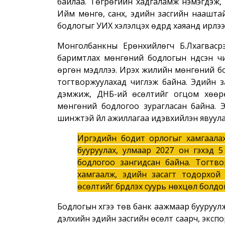
байлаа. Төгрөгийн хадгаламж нэмэгдэж, 
Ийм мөнгө, санхүү, эдийн засгийн наашта
бодлогыг УИХ хэлэлцэх өдрүүд хаяанд ирлээ
Монголбанкны Ерөнхийлөгч Б.Лхагвасүр
баримтлах мөнгөний бодлогын үндсэн ч
өргөн мэдүүллээ. Ирэх жилийн мөнгөний б
тогтворжуулахад чиглэж байна. Эдийн з
дэмжиж, ДНБ-ий өсөлтийг огцом хөөрө
мөнгөний бодлогоо зурагласан байна. 
шинжтэй үйл ажиллагаа идэвхийлэн явуулах
Иргэдийн бодит орлогыг хамгаалах
бууруулах, улмаар 2027 он гэхэд 
бодлогоо зангидсан байна. Тогтв
хамгаалж, эдийн засагт тодорхой 
өсөлтийг бүрдүүлэх суурь нөхцөл болдо
Бодлогын хүүгээ төв банк аажмаар бууруул
дэлхийн эдийн засгийн өсөлт саарч, экспор