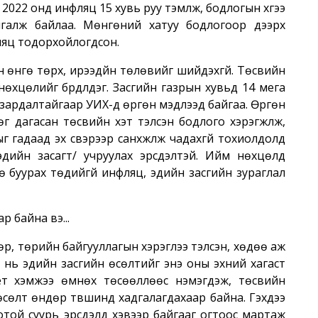
022 онд инфляц 15 хувь руу тэмүүлж, бодлогын хүүгээ
галж байлаа. Мөнгөний хатуу бодлогоор дээрх
фляц тодорхойлогдсон.
өнгө төрх, ирээдүйн төлөвийг шийдэхгүй. Төсвийн
хцөлийг бүрдүүлдэг. Засгийн газрын хувьд 14 мега
 зардалтайгаар УИХ-д өргөн мэдүүлээд байгаа. Өргөн
 дагасан төсвийн хэт тэлсэн бодлого хэрэгжүүлж,
адаад эх үүсвэрээр санхүүжүүлж чадахгүй тохиолдолд
дийн засагт/ учруулах эрсдэлтэй. Ийм нөхцөлд
ө буурах төдийгүй инфляц, эдийн засгийн зураглал
р байна вэ...
өр, төрийн байгууллагын хэрэглээ тэлсэн, хөдөө аж
 нь эдийн засгийн өсөлтийг энэ оны эхний хагаст
иет хэмжээ өмнөх төсөөллөөс нэмэгдэж, төсвийн
сөлт өндөр түвшинд хадгалагдахаар байна. Гэхдээ
ой суурь эрсдэлүүд хэвээр байгааг огтоос мартаж