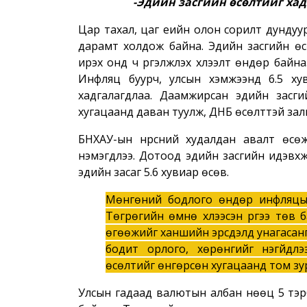
-Эдийн засгийн өсөлтийг хад
Цар тахал, цаг үеийн олон сорилт дундуу
дарамт холдож байна. Эдийн засгийн өсө
ирэх онд ч үргэлжлэх хүлээлт өндөр байна
Инфляц буурч, улсын хэмжээнд 6.5 ху
хадгалагдлаа. Даамжирсан эдийн засги
хугацаанд даван туулж, ДНБ өсөлттэй зал
БНХАУ-ын нүүрсний худалдан авалт өсө
нэмэгдлээ. Дотоод эдийн засгийн идэвхж
эдийн засаг 5.6 хувиар өсөв.
Мөнгөний бодлого өндөр инфляцын
Төгрөгийн өмнө хүлээсэн үүргээ төв 
өгөөжийг ханшийн эрсдэлд унагасан
бодит орлого, хөрөнгийг үнэгүйдл
өсөлтийг өнгөрсөн хугацаанд том зу
Улсын гадаад валютын албан нөөц 5 тэр