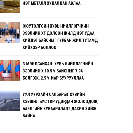
ҮНЭТ МЕТАЛЛ ХУДАЛДАН АВЛАА
ОЮУТОЛГОЙН ХУВЬ НИЙЛҮҮЛЭГЧИЙН
ЗЭЭЛИЙН ХҮҮГ ДОЛООН ЖИЛД НЭГ УДАА
ХИЙДЭГ БАЙСНЫГ ГУРВАН ЖИЛ ТУТАМД
ХИЙХЭЭР БОЛЛОО
З.МЭНДСАЙХАН: ХУВЬ НИЙЛҮҮЛЭГЧИЙН
ЗЭЭЛИЙН ХҮҮ 10.5 % БАЙСНЫГ 7.9%
БОЛГОЖ, 2.5 %-ИАР БУУРУУЛЛАА
УУЛ УУРХАЙН САЛБАРЫГ ХУВИЙН
ХЭВШИЛ БУС ТӨР УДИРДАН ЖОЛООДОЖ,
БАЯЛГИЙН ХУВААРИЛАЛТ ДАХИН ХИЙЖ
БАЙНА