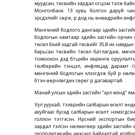
муудсан, төсвийн зардал огцом тэлж байх 2
Монголбанк 13 хувь болгон даруй чан
эрсдэлийг сөрж, үр дүнд нь өнөөдрийн ин
Мөнгөний бодлого дангаар эдийн засгийн 
бодлогын хамтаар эдийн засгийн орчин нө
төсөл бүхий задгай төсвийг 35.8 их наядын
барьсан төсвийн төсөл батлагдаж, мөчлөг
томоохон дэд бүтцийн хөрөнгө оруулалтыг г
төлбөрийн тэнцэл, инфляцад дарамт /э
мөнгөний бодлогын хүлээгдэж буй үр нөлө
бүтэн өөрчлөгдөх сөрөг үр дагавартай.
Манай улсын эдийн засгийн "эрүүл мэнд" яма
Уул уурхай, тээврийн салбарын өсөлт өнд
ахуйгаас бусад салбарын өсөлт нэмэгдсэн
голлон тэтгэсэн. Нүүрсний экспортын б
зардал тэлсэн нөлөөгөөр эдийн засгийн ө
геополитикийн нөхцөл байдалтай холбоот