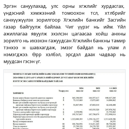
Эргэн сануулахад, улс орны хөгжлийг хурдасгах,
үндэсний хэмжээний томоохон төсөл, хөтөлбөрийг
санхүүжүүлэх зорилгоор Хөгжлийн банкийг Засгийн
газар байгуулж байлаа. Чиг үүрэг нь ийм. Үйл
ажиллагаа явуулж эхэлсэн цагаасаа хойш анхны
зорилго нь ихээхэн гажуудсан Хөгжлийн банкны тамир
тэнхээ өнөө шавхагдаж, эмзэг байдал нь улам л
нэмэгджээ. Өөрөөр хэлбэл, эрсдэл даах чадвар нь
муудсан гэсэн үг.