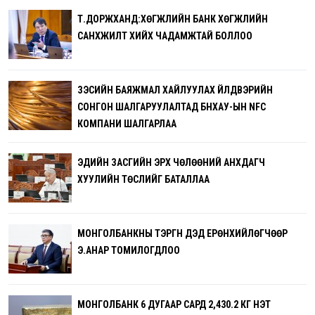
Т.ДОРЖХАНД:ХӨГЖЛИЙН БАНК ХӨГЖЛИЙН
САНХҮҮЖИЛТ ХИЙХ ЧАДАМЖТАЙ БОЛЛОО
ЗЭСИЙН БАЯЖМАЛ ХАЙЛУУЛАХ ҮЙЛДВЭРИЙН
СОНГОН ШАЛГАРУУЛАЛТАД БНХАУ-ЫН NFC
КОМПАНИ ШАЛГАРЛАА
ЭДИЙН ЗАСГИЙН ЭРХ ЧӨЛӨӨНИЙ АНХДАГЧ
ХУУЛИЙН ТӨСЛИЙГ БАТАЛЛАА
МОНГОЛБАНКНЫ ТЭРГҮҮН ДЭД ЕРӨНХИЙЛӨГЧӨӨР
Э.АНАР ТОМИЛОГДЛОО
МОНГОЛБАНК 6 ДУГААР САРД 2,430.2 КГ ҮНЭТ