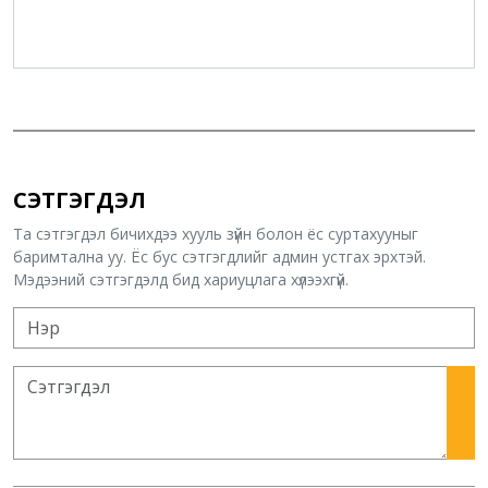
СЭТГЭГДЭЛ
Та сэтгэгдэл бичихдээ хууль зүйн болон ёс суртахууныг
баримтална уу. Ёс бус сэтгэгдлийг админ устгах эрхтэй.
Мэдээний сэтгэгдэлд бид хариуцлага хүлээхгүй.