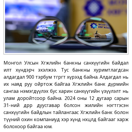
Монгол Улсын Хөгжлийн банкны санхүүгийн байдал
илт хүндэрч эхэлжээ. Тус банкны хуримтлагдсан
алдагдал 900 тэрбум төгрөгт хүрээд байна. Алдагдал нь
их наяд руу ойртож байгаа Хөгжлийн банк дүрмийн
сангаа нэмэгдүүлэх бус харин санхүүгийн үзүүлэлт нь
улам доройтсоор байна. 2024 оны 12 дугаар сарын
31-ний өдрөөр дуусгавар болсон жилийн нэгтгэсэн
санхүүгийн байдлын тайлангаас Хөгжлийн банк болон
түүний охин компаниуд хэр хүнд нөхцөлд байгааг харж
болохоор байгаа юм.