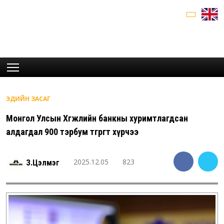
ЭДИЙН ЗАСАГ
Монгол Улсын Хөгжлийн банкны хуримтлагдсан
алдагдал 900 тэрбум төгрөгт хүрчээ
2025.12.05
823
З.Цэлмэг