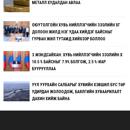
МЕТАЛЛ ХУДАЛДАН АВЛАА
ОЮУТОЛГОЙН ХУВЬ НИЙЛҮҮЛЭГЧИЙН ЗЭЭЛИЙН ХҮҮГ
ДОЛООН ЖИЛД НЭГ УДАА ХИЙДЭГ БАЙСНЫГ
ГУРВАН ЖИЛ ТУТАМД ХИЙХЭЭР БОЛЛОО
З.МЭНДСАЙХАН: ХУВЬ НИЙЛҮҮЛЭГЧИЙН ЗЭЭЛИЙН ХҮҮ
10.5 % БАЙСНЫГ 7.9% БОЛГОЖ, 2.5 %-ИАР
БУУРУУЛЛАА
УУЛ УУРХАЙН САЛБАРЫГ ХУВИЙН ХЭВШИЛ БУС ТӨР
УДИРДАН ЖОЛООДОЖ, БАЯЛГИЙН ХУВААРИЛАЛТ
ДАХИН ХИЙЖ БАЙНА