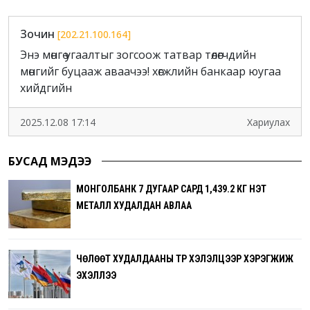
Зочин
[202.21.100.164]
Энэ мөнгө угаалтыг зогсоож татвар төлөгчдийн
мөнгийг буцааж аваачээ! хөгжлийн банкаар юугаа
хийдгийн
2025.12.08 17:14
Хариулах
БУСАД МЭДЭЭ
МОНГОЛБАНК 7 ДУГААР САРД 1,439.2 КГ ҮНЭТ
МЕТАЛЛ ХУДАЛДАН АВЛАА
ЧӨЛӨӨТ ХУДАЛДААНЫ ТҮР ХЭЛЭЛЦЭЭР ХЭРЭГЖИЖ
ЭХЭЛЛЭЭ