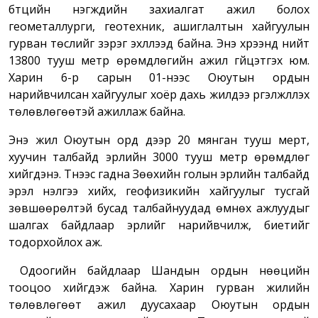
бүтцийн нэгжүүдийн захиалгат ажил болох
геометаллурги, геотехник, ашиглалтын хайгуулын
гурван төслийг зэрэг эхлүүлээд байна. Энэ хүрээнд нийт
13800 тууш метр өрөмдлөгийн ажил гүйцэтгэх юм.
Харин 6-р сарын 01-нээс Оюутын ордын
нарийвчилсан хайгуулыг хоёр дахь жилдээ үргэлжлүүлэх
төлөвлөгөөтэй ажиллаж байна.
Энэ жил Оюутын орд дээр 20 мянган тууш мерт,
хуучин талбайд эрлийн 3000 тууш метр өрөмдлөг
хийгдэнэ. Түүнээс гадна Зөөхийн голын эрлийн талбайд
эрэл үнэлгээ хийх, геофизикийн хайгуулыг тусгай
зөвшөөрөлтэй бусад талбайнуудад өмнөх ажлуудыг
шалгах байдлаар эрлийг нарийвчилж, биетийг
тодорхойлох аж.
Одоогийн байдлаар Шандын ордын нөөцийн
тооцоо хийгдэж байна. Харин гурван жилийн
төлөвлөгөөт ажил дуусахаар Оюутын ордын