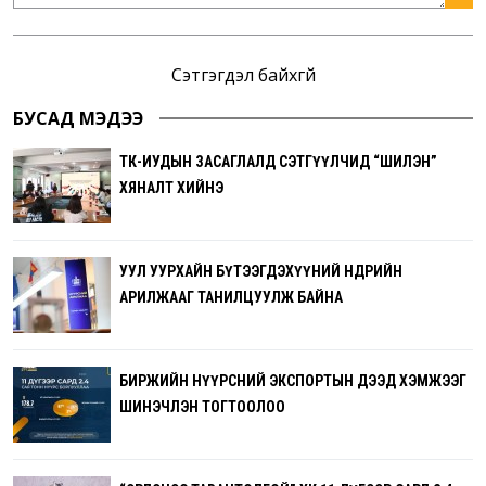
Сэтгэгдэл байхгүй
БУСАД МЭДЭЭ
ТӨК-ИУДЫН ЗАСАГЛАЛД СЭТГҮҮЛЧИД “ШИЛЭН”
ХЯНАЛТ ХИЙНЭ
УУЛ УУРХАЙН БҮТЭЭГДЭХҮҮНИЙ ӨНӨӨДРИЙН
АРИЛЖААГ ТАНИЛЦУУЛЖ БАЙНА
БИРЖИЙН НҮҮРСНИЙ ЭКСПОРТЫН ДЭЭД ХЭМЖЭЭГ
ШИНЭЧЛЭН ТОГТООЛОО