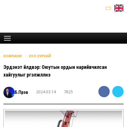
КОМПАНИ
УУЛ УУРХАЙ
Эрдэнэт үйлдвэр: Оюутын ордын нарийвчилсан
хайгуулыг үргэлжлүүлнэ
2024.03.14
7825
Б.Пүрэв