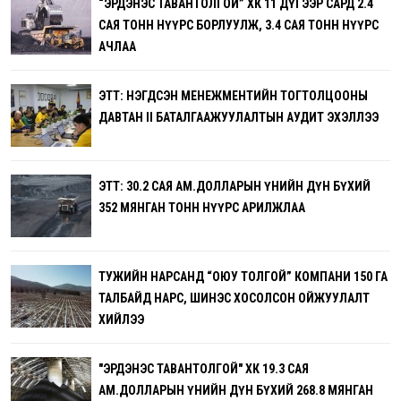
“ЭРДЭНЭС ТАВАНТОЛГОЙ” ХК 11 ДҮГЭЭР САРД 2.4
САЯ ТОНН НҮҮРС БОРЛУУЛЖ, 3.4 САЯ ТОНН НҮҮРС
АЧЛАА
ЭТТ: НЭГДСЭН МЕНЕЖМЕНТИЙН ТОГТОЛЦООНЫ
ДАВТАН II БАТАЛГААЖУУЛАЛТЫН АУДИТ ЭХЭЛЛЭЭ
ЭТТ: 30.2 САЯ АМ.ДОЛЛАРЫН ҮНИЙН ДҮН БҮХИЙ
352 МЯНГАН ТОНН НҮҮРС АРИЛЖЛАА
ТУЖИЙН НАРСАНД “ОЮУ ТОЛГОЙ” КОМПАНИ 150 ГА
ТАЛБАЙД НАРС, ШИНЭС ХОСОЛСОН ОЙЖУУЛАЛТ
ХИЙЛЭЭ
"ЭРДЭНЭС ТАВАНТОЛГОЙ" ХК 19.3 САЯ
АМ.ДОЛЛАРЫН ҮНИЙН ДҮН БҮХИЙ 268.8 МЯНГАН