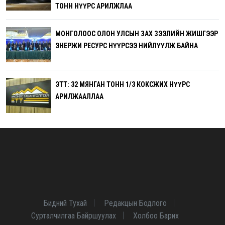
ТОНН НҮҮРС АРИЛЖЛАА
МОНГОЛООС ОЛОН УЛСЫН ЗАХ ЗЭЭЛИЙН ЖИШГЭЭР
ЭНЕРЖИ РЕСУРС НҮҮРСЭЭ НИЙЛҮҮЛЖ БАЙНА
ЭТТ: 32 МЯНГАН ТОНН 1/3 КОКСЖИХ НҮҮРС
АРИЛЖААЛЛАА
Бидний Тухай
Редакцын Бодлого
Сурталчилгаа Байршуулах
Холбоо Барих