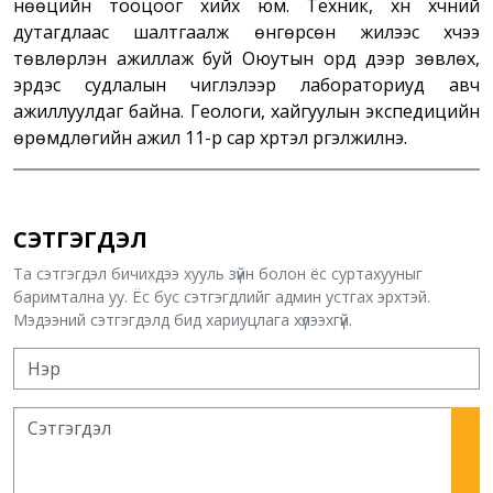
нөөцийн тооцоог хийх юм. Техник, хүн хүчний
дутагдлаас шалтгаалж өнгөрсөн жилээс хүчээ
төвлөрүүлэн ажиллаж буй Оюутын орд дээр зөвлөх,
эрдэс судлалын чиглэлээр лабораториуд авч
ажиллуулдаг байна. Геологи, хайгуулын экспедицийн
өрөмдлөгийн ажил 11-р сар хүртэл үргэлжилнэ.
СЭТГЭГДЭЛ
Та сэтгэгдэл бичихдээ хууль зүйн болон ёс суртахууныг
баримтална уу. Ёс бус сэтгэгдлийг админ устгах эрхтэй.
Мэдээний сэтгэгдэлд бид хариуцлага хүлээхгүй.