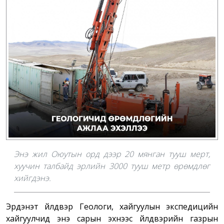
Энэ жил Оюутын орд дээр 20 мянган тууш мерт,
хуучин талбайд эрлийн 3000 тууш метр өрөмдлөг
хийгдэнэ.
Эрдэнэт үйлдвэр Геологи, хайгуулын экспедицийн
хайгуулчид энэ сарын эхнээс үйлдвэрийн газрын