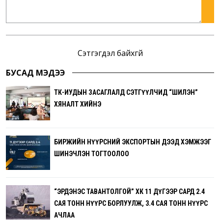
Сэтгэгдэл байхгүй
БУСАД МЭДЭЭ
ТӨК-ИУДЫН ЗАСАГЛАЛД СЭТГҮҮЛЧИД “ШИЛЭН”
ХЯНАЛТ ХИЙНЭ
БИРЖИЙН НҮҮРСНИЙ ЭКСПОРТЫН ДЭЭД ХЭМЖЭЭГ
ШИНЭЧЛЭН ТОГТООЛОО
“ЭРДЭНЭС ТАВАНТОЛГОЙ” ХК 11 ДҮГЭЭР САРД 2.4
САЯ ТОНН НҮҮРС БОРЛУУЛЖ, 3.4 САЯ ТОНН НҮҮРС
АЧЛАА