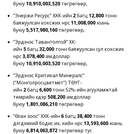
буюу
10,910,003,520
төгрөгөөр,
"Энержи Ресурс" ХХК-ийн
2
багц
12,800
тонн
баяжуулсан коксжих нүүрс
11,008,000
юань
буюу
5,517,980,160
төгрөгөөр,
"Эрдэнэс Тавантолгой" ХК-
ийн
5
багц
32,000
тонн баяжуулсан сул коксжих
нүүрс
3,078,400
ам.доллар
буюу
10,910,003,520
төгрөгөөр,
"Эрдэнэс Критикал Минералс"
(“Монголросцветмет”) ТӨҮГ-
ийн
2
багц
6,600
тонн 52%-ийн агууламжтай
төмрийн хүдэр
508,200
ам.доллар
буюу
1,801,086,210
төгрөгөөр
"Өсөх зоос" ХХК-ийн
6
багц
38,400
тонн
дэгдэмхий бодис их, хийн нүүрс
13,593,600
юань
буюу
6,814,063,872
төгрөгөөр тус