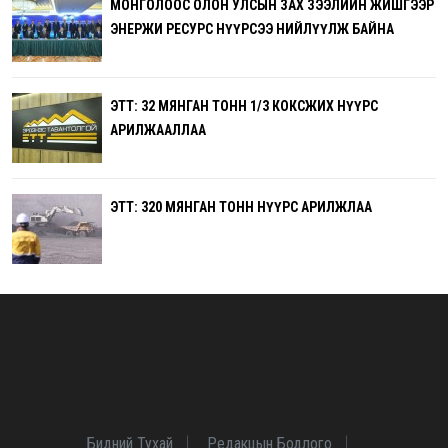
МОНГОЛООС ОЛОН УЛСЫН ЗАХ ЗЭЭЛИЙН ЖИШГЭЭР
ЭНЕРЖИ РЕСУРС НҮҮРСЭЭ НИЙЛҮҮЛЖ БАЙНА
ЭТТ: 32 МЯНГАН ТОНН 1/3 КОКСЖИХ НҮҮРС
АРИЛЖААЛЛАА
ЭТТ: 320 МЯНГАН ТОНН НҮҮРС АРИЛЖЛАА
Бидний Тухай
Редакцын Бодлого