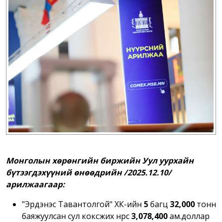
Монголын хөрөнгийн биржийн Уул уурхайн
бүтээгдэхүүний өнөөдрийн /2025.12.10/
арилжаагаар:
"Эрдэнэс Тавантолгой" ХК-ийн
5
багц
32,000
тонн
баяжуулсан сул коксжих нүүрс
3,078,400
ам.доллар