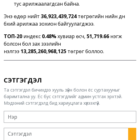
тус арилжаалагдсан байна.
Энэ өдөр нийт
36,923,439,724
төгрөгийн үнийн дүн
бүхий арилжаа зохион байгуулагджээ.
ТOП-20
индекс
0.48%
хувиар өсч,
51,719.66
нэгж
болсон бол зах зээлийн
үнэлгээ
13,285,260,968,125
төгрөг боллоо.
СЭТГЭГДЭЛ
Та сэтгэгдэл бичихдээ хууль зүйн болон ёс суртахууныг
баримтална уу. Ёс бус сэтгэгдлийг админ устгах эрхтэй.
Мэдээний сэтгэгдэлд бид хариуцлага хүлээхгүй.