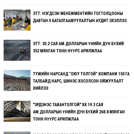
ЭТТ: НЭГДСЭН МЕНЕЖМЕНТИЙН ТОГТОЛЦООНЫ
ДАВТАН II БАТАЛГААЖУУЛАЛТЫН АУДИТ ЭХЭЛЛЭЭ
ЭТТ: 30.2 САЯ АМ.ДОЛЛАРЫН ҮНИЙН ДҮН БҮХИЙ
352 МЯНГАН ТОНН НҮҮРС АРИЛЖЛАА
ТУЖИЙН НАРСАНД “ОЮУ ТОЛГОЙ” КОМПАНИ 150 ГА
ТАЛБАЙД НАРС, ШИНЭС ХОСОЛСОН ОЙЖУУЛАЛТ
ХИЙЛЭЭ
"ЭРДЭНЭС ТАВАНТОЛГОЙ" ХК 19.3 САЯ
АМ.ДОЛЛАРЫН ҮНИЙН ДҮН БҮХИЙ 268.8 МЯНГАН
ТОНН НҮҮРС АРИЛЖЛАА