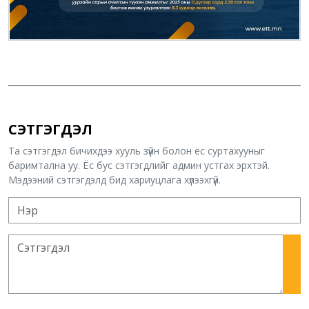
СЭТГЭГДЭЛ
Та сэтгэгдэл бичихдээ хууль зүйн болон ёс суртахууныг
баримтална уу. Ёс бус сэтгэгдлийг админ устгах эрхтэй.
Мэдээний сэтгэгдэлд бид хариуцлага хүлээхгүй.