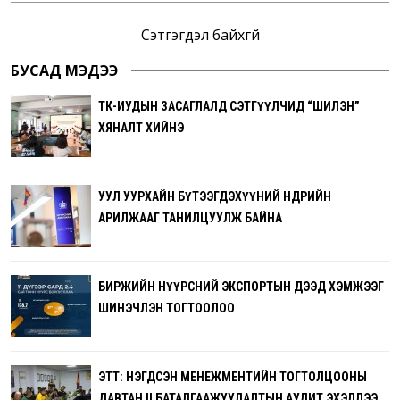
Сэтгэгдэл байхгүй
БУСАД МЭДЭЭ
ТӨК-ИУДЫН ЗАСАГЛАЛД СЭТГҮҮЛЧИД “ШИЛЭН”
ХЯНАЛТ ХИЙНЭ
УУЛ УУРХАЙН БҮТЭЭГДЭХҮҮНИЙ ӨНӨӨДРИЙН
АРИЛЖААГ ТАНИЛЦУУЛЖ БАЙНА
БИРЖИЙН НҮҮРСНИЙ ЭКСПОРТЫН ДЭЭД ХЭМЖЭЭГ
ШИНЭЧЛЭН ТОГТООЛОО
ЭТТ: НЭГДСЭН МЕНЕЖМЕНТИЙН ТОГТОЛЦООНЫ
ДАВТАН II БАТАЛГААЖУУЛАЛТЫН АУДИТ ЭХЭЛЛЭЭ