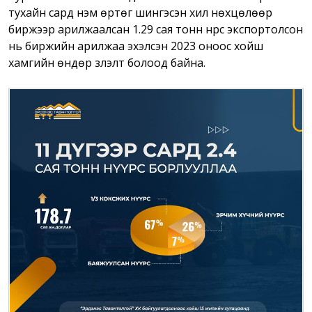
тухайн сард нэмүү өртөг шингэсэн хил нөхцөлөөр
биржээр арилжаалсан 1.29 сая тонн нүүрс экспортолсон
нь биржийн арилжаа эхэлсэн 2023 оноос хойш
хамгийн өндөр үзүүлэлт болоод байна.