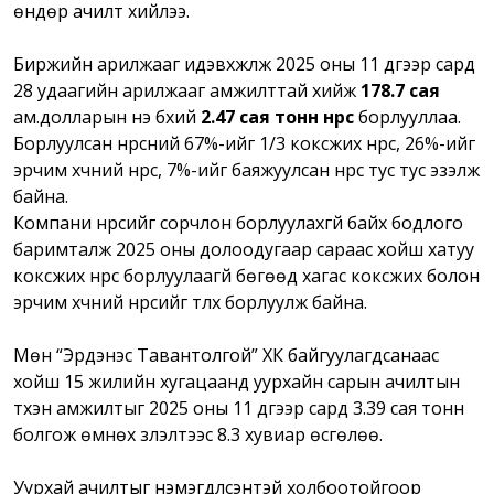
өндөр ачилт хийлээ.
Биржийн арилжааг идэвхжүүлж 2025 оны 11 дүгээр сард
28 удаагийн арилжааг амжилттай хийж
178.7 сая
ам.долларын үнэ бүхий
2.47 сая тонн нүүрс
борлууллаа.
Борлуулсан нүүрсний 67%-ийг 1/3 коксжих нүүрс, 26%-ийг
эрчим хүчний нүүрс, 7%-ийг баяжуулсан нүүрс тус тус эзэлж
байна.
Компани нүүрсийг сорчлон борлуулахгүй байх бодлого
баримталж 2025 оны долоодугаар сараас хойш хатуу
коксжих нүүрс борлуулаагүй бөгөөд хагас коксжих болон
эрчим хүчний нүүрсийг түлхүү борлуулж байна.
Мөн “Эрдэнэс Тавантолгой” ХК байгуулагдсанаас
хойш 15 жилийн хугацаанд уурхайн сарын ачилтын
түүхэн амжилтыг 2025 оны 11 дүгээр сард 3.39 сая тонн
болгож өмнөх үзүүлэлтээс 8.3 хувиар өсгөлөө.
Уурхай ачилтыг нэмэгдүүлсэнтэй холбоотойгоор