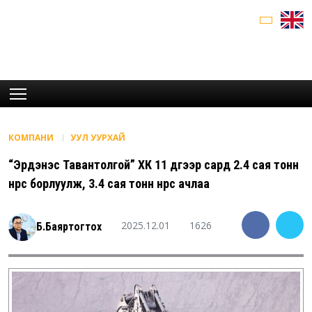
КОМПАНИ
УУЛ УУРХАЙ
“Эрдэнэс Тавантолгой” ХК 11 дүгээр сард 2.4 сая тонн
нүүрс борлуулж, 3.4 сая тонн нүүрс ачлаа
2025.12.01
1626
Б.Баяртогтох