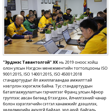
"Эрдэнэс Тавантолгой" ХК
нь 2019 оноос хойш
олон улсын Нэгдсэн менежментийн тогтолцооны ISO
9001:2015, ISO 14001:2015, ISO 45001:2018
стандартуудыг үйл ажиллагаандаа амжилттай
нэвтрүүлэн хэрэгжүүлж байна. Тус стандартуудын
баталгаажуулалтын гэрчилгээг Франц улсын Афнор
группээс авсан бөгөөд бүтээгдэхүүн, үйлчилгээний чанар
болон хэрэглэгчийн сэтгэл ханамжийг дээшлүүлэх,
хөдөлмөрийн аюулгүй байдал, эрүүл ахуй, байгаль