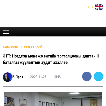
КОМПАНИ
УУЛ УУРХАЙ
ЭТТ: Нэгдсэн менежментийн тогтолцооны давтан II
баталгаажуулалтын аудит эхэллээ
2025.11.28
1543
Б.Пүрэв