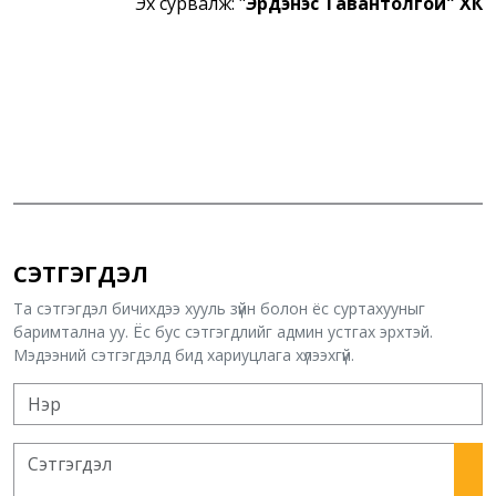
Эх сурвалж: "
Эрдэнэс Тавантолгой" ХК
СЭТГЭГДЭЛ
Та сэтгэгдэл бичихдээ хууль зүйн болон ёс суртахууныг
баримтална уу. Ёс бус сэтгэгдлийг админ устгах эрхтэй.
Мэдээний сэтгэгдэлд бид хариуцлага хүлээхгүй.