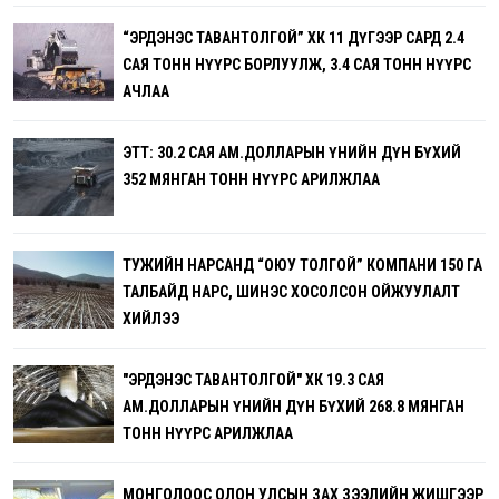
“ЭРДЭНЭС ТАВАНТОЛГОЙ” ХК 11 ДҮГЭЭР САРД 2.4
САЯ ТОНН НҮҮРС БОРЛУУЛЖ, 3.4 САЯ ТОНН НҮҮРС
АЧЛАА
ЭТТ: 30.2 САЯ АМ.ДОЛЛАРЫН ҮНИЙН ДҮН БҮХИЙ
352 МЯНГАН ТОНН НҮҮРС АРИЛЖЛАА
ТУЖИЙН НАРСАНД “ОЮУ ТОЛГОЙ” КОМПАНИ 150 ГА
ТАЛБАЙД НАРС, ШИНЭС ХОСОЛСОН ОЙЖУУЛАЛТ
ХИЙЛЭЭ
"ЭРДЭНЭС ТАВАНТОЛГОЙ" ХК 19.3 САЯ
АМ.ДОЛЛАРЫН ҮНИЙН ДҮН БҮХИЙ 268.8 МЯНГАН
ТОНН НҮҮРС АРИЛЖЛАА
МОНГОЛООС ОЛОН УЛСЫН ЗАХ ЗЭЭЛИЙН ЖИШГЭЭР