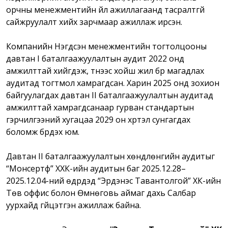
орчны менежментийн үйл ажиллагаанд тасралтгүй
сайжруулалт хийх зарчмаар ажиллаж ирсэн.
Компанийн Нэгдсэн менежментийн тогтолцооны
давтан I баталгаажуулалтын аудит 2022 онд
амжилттай хийгдэж, түүнээс хойш жил бүр магадлах
аудитад тогтмол хамрагдсан. Харин 2025 онд зохион
байгуулагдах давтан II баталгаажуулалтын аудитад
амжилттай хамрагдсанаар гурван стандартын
гэрчилгээний хугацаа 2029 он хүртэл сунгагдах
боломж бүрдэх юм.
Давтан II баталгаажуулалтын хөндлөнгийн аудитыг
“Монсертф” ХХК-ийн аудитын баг 2025.12.28–
2025.12.04-ний өдрүүдэд “Эрдэнэс Тавантолгой” ХК-ийн
Төв оффис болон Өмнөговь аймаг дахь Салбар
уурхайд гүйцэтгэн ажиллаж байна.