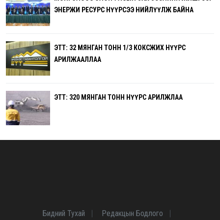
ЭНЕРЖИ РЕСУРС НҮҮРСЭЭ НИЙЛҮҮЛЖ БАЙНА
ЭТТ: 32 МЯНГАН ТОНН 1/3 КОКСЖИХ НҮҮРС
АРИЛЖААЛЛАА
ЭТТ: 320 МЯНГАН ТОНН НҮҮРС АРИЛЖЛАА
Бидний Тухай
Редакцын Бодлого