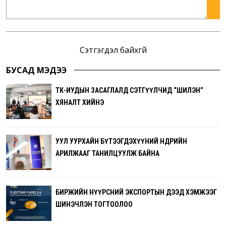
Сэтгэгдэл байхгүй
БУСАД МЭДЭЭ
ТӨК-ИУДЫН ЗАСАГЛАЛД СЭТГҮҮЛЧИД “ШИЛЭН”
ХЯНАЛТ ХИЙНЭ
УУЛ УУРХАЙН БҮТЭЭГДЭХҮҮНИЙ ӨНӨӨДРИЙН
АРИЛЖААГ ТАНИЛЦУУЛЖ БАЙНА
БИРЖИЙН НҮҮРСНИЙ ЭКСПОРТЫН ДЭЭД ХЭМЖЭЭГ
ШИНЭЧЛЭН ТОГТООЛОО