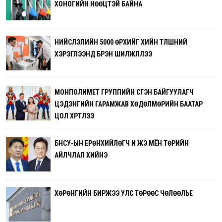
ХОНОГИЙН НӨӨЦТЭЙ БАЙНА
НИЙСЛЭЛИЙН 5000 ӨРХИЙГ ХИЙН ТҮЛШНИЙ
ХЭРЭГЛЭЭНД БҮРЭН ШИЛЖҮҮЛЛЭЭ
МОНПОЛИМЕТ ГРУППИЙН ҮҮСГЭН БАЙГУУЛАГЧ
ЦЭДЭНГИЙН ГАРАМЖАВ ХӨДӨЛМӨРИЙН БААТАР
ЦОЛ ХҮРТЛЭЭ
БНСУ-ЫН ЕРӨНХИЙЛӨГЧ И ЖЭ МЁН ТӨРИЙН
АЙЛЧЛАЛ ХИЙНЭ
ХӨРӨНГИЙН БИРЖЭЭ УЛС ТӨРӨӨС ЧӨЛӨӨЛЬЕ