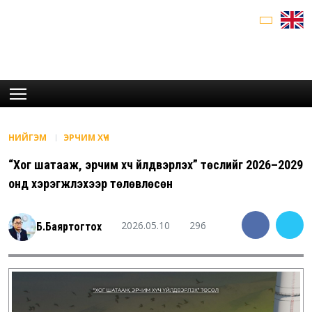
НИЙГЭМ
ЭРЧИМ ХҮЧ
“Хог шатааж, эрчим хүч үйлдвэрлэх” төслийг 2026–2029
онд хэрэгжүүлэхээр төлөвлөсөн
2026.05.10
296
Б.Баяртогтох