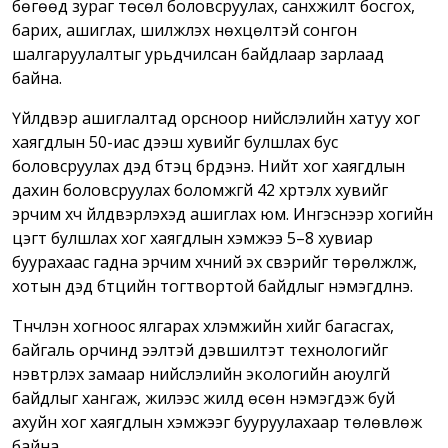
бөгөөд зураг төсөл боловсруулах, санхүүжилт босгох,
барих, ашиглах, шилжүүлэх нөхцөлтэй сонгон
шалгаруулалтыг урьдчилсан байдлаар зарлаад
байна.
Үйлдвэр ашиглалтад орсноор нийслэлийн хатуу хог
хаягдлын 50-иас дээш хувийг булшлах бус
боловсруулах дэд бүтэц бүрдэнэ. Нийт хог хаягдлын
дахин боловсруулах боломжгүй 42 хүртэлх хувийг
эрчим хүч үйлдвэрлэхэд ашиглах юм. Ингэснээр хогийн
цэгт булшлах хог хаягдлын хэмжээ 5–8 хувиар
буурахаас гадна эрчим хүчний эх үүсвэрийг төрөлжүүлж,
хотын дэд бүтцийн тогтвортой байдлыг нэмэгдүүлнэ.
Түүнчлэн хогноос ялгарах хүлэмжийн хийг багасгах,
байгаль орчинд ээлтэй дэвшилтэт технологийг
нэвтрүүлэх замаар нийслэлийн экологийн аюулгүй
байдлыг хангаж, жилээс жилд өсөн нэмэгдэж буй
ахуйн хог хаягдлын хэмжээг бууруулахаар төлөвлөж
байна.