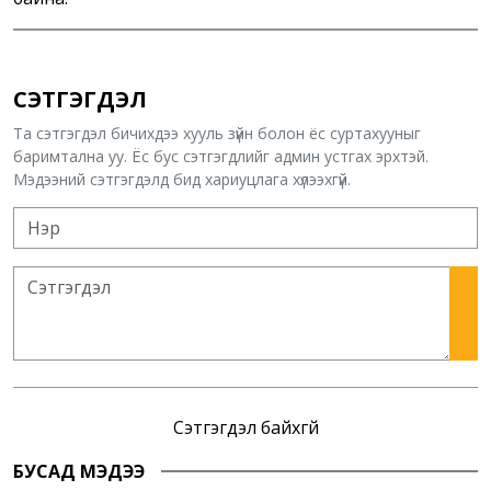
СЭТГЭГДЭЛ
Та сэтгэгдэл бичихдээ хууль зүйн болон ёс суртахууныг
баримтална уу. Ёс бус сэтгэгдлийг админ устгах эрхтэй.
Мэдээний сэтгэгдэлд бид хариуцлага хүлээхгүй.
Сэтгэгдэл байхгүй
БУСАД МЭДЭЭ