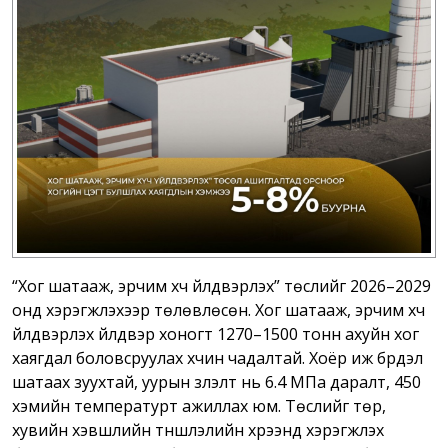
“Хог шатааж, эрчим хүч үйлдвэрлэх” төслийг 2026–2029
онд хэрэгжүүлэхээр төлөвлөсөн. Хог шатааж, эрчим хүч
үйлдвэрлэх үйлдвэр хоногт 1270–1500 тонн ахуйн хог
хаягдал боловсруулах хүчин чадалтай. Хоёр иж бүрдэл
шатаах зуухтай, уурын үзүүлэлт нь 6.4 МПа даралт, 450
хэмийн температурт ажиллах юм. Төслийг төр,
хувийн хэвшлийн түншлэлийн хүрээнд хэрэгжүүлэх