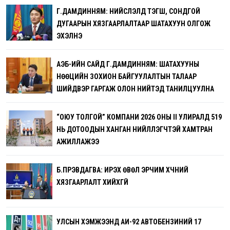
Г.ДАМДИННЯМ: НИЙСЛЭЛД ТЭГШ, СОНДГОЙ
ДУГААРЫН ХЯЗГААРЛАЛТААР ШАТАХУУН ОЛГОЖ
ЭХЭЛНЭ
АҮЭБ-ИЙН САЙД Г.ДАМДИННЯМ: ШАТАХУУНЫ
НӨӨЦИЙН ЗОХИОН БАЙГУУЛАЛТЫН ТАЛААР
ШИЙДВЭР ГАРГАЖ ОЛОН НИЙТЭД ТАНИЛЦУУЛНА
“ОЮУ ТОЛГОЙ” КОМПАНИ 2026 ОНЫ II УЛИРАЛД 519
НЬ ДОТООДЫН ХАНГАН НИЙЛҮҮЛЭГЧТЭЙ ХАМТРАН
АЖИЛЛАЖЭЭ
Б.ПҮРЭВДАГВА: ИРЭХ ӨВӨЛ ЭРЧИМ ХҮЧНИЙ
ХЯЗГААРЛАЛТ ХИЙХГҮЙ
УЛСЫН ХЭМЖЭЭНД АИ-92 АВТОБЕНЗИНИЙ 17