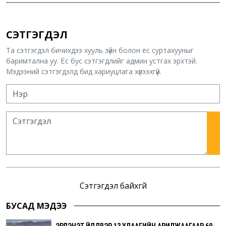
СЭТГЭГДЭЛ
Та сэтгэгдэл бичихдээ хууль зүйн болон ёс суртахууныг
баримтална уу. Ёс бус сэтгэгдлийг админ устгах эрхтэй.
Мэдээний сэтгэгдэлд бид хариуцлага хүлээхгүй.
Сэтгэгдэл байхгүй
БУСАД МЭДЭЭ