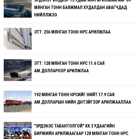
ЭРДЭНЭТ ҮЙЛДВЭР 13 УДААГИЙН АРИЛЖААГААР 69
МЯНГАН ТОНН БАЯЖМАЛ ХУДАЛДАН АВАГЧДАД
НИЙЛҮҮЛЖЭЭ
ЭТТ: 256 МЯНГАН ТОНН НҮҮРС АРИЛЖЛАА
ЭТТ: 128 МЯНГАН ТОНН НҮҮРС 11.6 САЯ
АМ.ДОЛЛАРООР АРИЛЖЛАА
192 МЯНГАН ТОНН НҮҮРСИЙГ НИЙТ 17.9 САЯ
АМ.ДОЛЛАРЫН ҮНИЙН ДҮНТЭЙГЭЭР АРИЛЖААЛЛАА
"ЭРДЭНЭС ТАВАНТОЛГОЙ" ХК 3 УДААГИЙН
БИРЖИЙН АРИЛЖААГААР 128 МЯНГАН ТОНН НҮҮРС