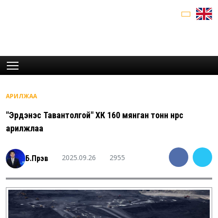
АРИЛЖАА
"Эрдэнэс Тавантолгой" ХК 160 мянган тонн нүүрс
арилжлаа
2025.09.26
2955
Б.Пүрэв