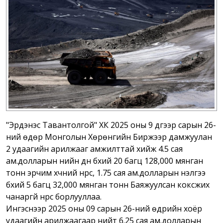
"Эрдэнэс Тавантолгой" ХК 2025 оны 9 дүгээр сарын 26-
ний өдөр Монголын Хөрөнгийн Биржээр дамжуулан
2 удаагийн арилжааг амжилттай хийж 4.5 сая
ам.долларын үнийн дүн бүхий 20 багц 128,000 мянган
тонн эрчим хүчний нүүрс, 1.75 сая ам.долларын үнэлгээ
бүхий 5 багц 32,000 мянган тонн Баяжуулсан коксжих
чанаргүй нүүрс борлууллаа.
Ингэснээр 2025 оны 09 сарын 26-ний өдрийн хоёр
удаагийн арилжаагаар нийт 6.25 сая ам.долларын