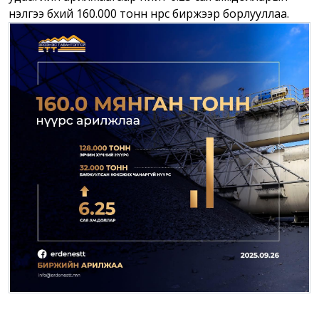
үнэлгээ бүхий 160.000 тонн нүүрс биржээр борлууллаа.