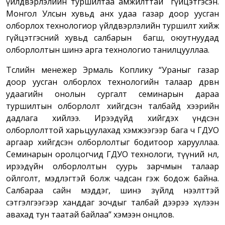
үйлдвэрлэлийн туршилтаа амжилттай гүйцэтгэсэн.
Монгол Улсын хувьд анх удаа газар доор уусган
олборлох технологиор үйлдвэрлэлийн туршилт хийж
гүйцэтгэсний хувьд салбарын багш, оюутнуудад
олборлолтын шинэ арга технологио танилцууллаа.
Төслийн менежер Эрмаль Коплику “Ураныг газар
доор уусган олборлох технологийн талаар дөрвөн
удаагийн онолын сургалт семинарын дараа
туршилтын олборлолт хийгдсэн талбайд хээрийн
дадлага хийлээ. Ирээдүйд хийгдэх үндсэн
олборлолттой харьцуулахад хэмжээгээр бага ч ГДУО
аргаар хийгдсэн олборлолтыг бодитоор харууллаа.
Семинарын оролцогчид ГДУО технологи, түүний нөлөө,
ирээдүйн олборлолтын суурь зарчмын талаар
ойлголт, мэдлэгтэй болж чадсан гэж бодож байна.
Салбараа сайн мэддэг, шинэ зүйлд нээлттэй
сэтгэлгээгээр ханддаг зочдыг талбай дээрээ хүлээн
авахад тун таатай байлаа” хэмээн онцлов.