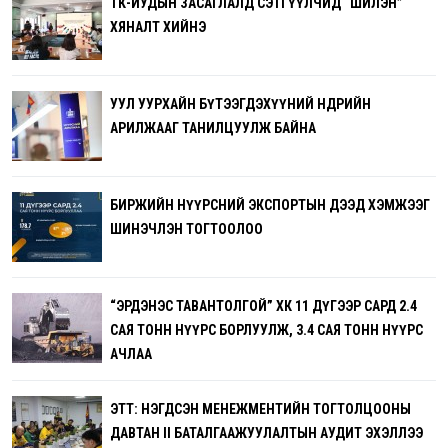
ТӨК-ИУДЫН ЗАСАГЛАЛД СЭТГҮҮЛЧИД “ШИЛЭН”
ХЯНАЛТ ХИЙНЭ
УУЛ УУРХАЙН БҮТЭЭГДЭХҮҮНИЙ ӨНӨӨДРИЙН
АРИЛЖААГ ТАНИЛЦУУЛЖ БАЙНА
БИРЖИЙН НҮҮРСНИЙ ЭКСПОРТЫН ДЭЭД ХЭМЖЭЭГ
ШИНЭЧЛЭН ТОГТООЛОО
“ЭРДЭНЭС ТАВАНТОЛГОЙ” ХК 11 ДҮГЭЭР САРД 2.4
САЯ ТОНН НҮҮРС БОРЛУУЛЖ, 3.4 САЯ ТОНН НҮҮРС
АЧЛАА
ЭТТ: НЭГДСЭН МЕНЕЖМЕНТИЙН ТОГТОЛЦООНЫ
ДАВТАН II БАТАЛГААЖУУЛАЛТЫН АУДИТ ЭХЭЛЛЭЭ