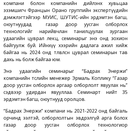
компани болон компанийн дийлэнх хувьцаа
эзэмшигч Францын Орано группийн экспертүүдийн
дэмжлэгтэйгээр МУИС, ШУТИС-ийн эрдэмтэн багш,
оюутнуудад газар доор уусган олборлох
технологийг нарийвчлан танилцуулах зургаан
удаагийн цуврал лекц, семинарыг энэ онд зохион
байгуулж буй. Ийнхүү хээрийн дадлага ажил хийж
байгаа нь 2024 онд төлөвлөсөн цуврал семинарын тав
дахь нь болж байгаа юм.
Энэ удаагийн семинарыг “Бадрах Энержи”
компанийн төслийн менежер Эрмаль Коплику “Газар
доор уусган олборлох аргаар олборлолт явуулах нь”
сэдвээр удирдан явууллаа. Семинарт нийт 35
эрдэмтэн багш, оюутнууд оролцов.
“Бадрах Энержи” компани нь 2021-2022 онд байгаль
орчинд ээлтэй, олборлолтын эвдрэлгүй арга болох
газар доор уусган олборлох технологиор