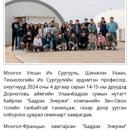
Монгол Улсын Их Сургууль, Шинжлэх Ухаан,
Технологийн Их Сургуулийн эрдэмтэн профессор,
оюутнууд 2024 оны 4 дугаар сарын 14-15-ны өдрүүдэд
Дорноговь аймгийн Улаанбадрах сумын нутагт
байрлах “Бадрах Энержи” компанийн Зөөвч-Овоо
төслийн талбайтай танилцаж, газар доор уусган
олборлох цуврал семинарт хамрагдав.
Монгол-Францын хамтарсан “Бадрах Энержи”