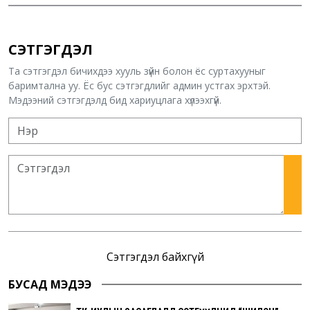
СЭТГЭГДЭЛ
Та сэтгэгдэл бичихдээ хууль зүйн болон ёс суртахууныг
баримтална уу. Ёс бус сэтгэгдлийг админ устгах эрхтэй.
Мэдээний сэтгэгдэлд бид хариуцлага хүлээхгүй.
Сэтгэгдэл байхгүй
БУСАД МЭДЭЭ