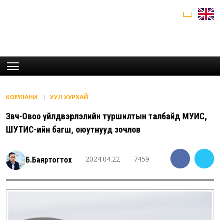
КОМПАНИ
УУЛ УУРХАЙ
Зөөвч-Овоо үйлдвэрлэлийн туршилтын талбайд МУИС,
ШУТИС-ийн багш, оюутнууд зочлов
2024.04.22
7459
Б.Баяртогтох