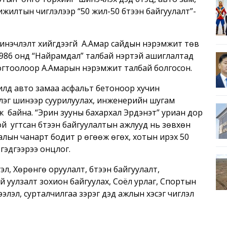
хижилтын чиглэлээр “50 жил-50 бүтээн байгуулалт”-
инэчлэлт хийгдээгүй А.Амар сайдын нэрэмжит төв
1986 онд “Найрамдал” талбай нэртэй ашиглалтад
тогтоолоор А.Амарын нэрэмжит талбай болгосон.
лд авто замаа асфальт бетоноор хучин
үлэг шинээр суурилуулах, инженерийн шугам
ж байна. “Эрин зууны бахархал Эрдэнэт” уриан дор
й угтсан бүтээн байгуулалтын ажлууд нь зөвхөн
лын чанарт бодит үр өгөөж өгөх, хотын ирэх 50
гэдгээрээ онцлог.
эл, Хөрөнгө оруулалт, бүтээн байгуулалт,
й уулзалт зохион байгуулах, Соёл урлаг, Спортын
ээлэл, сурталчилгаа зэрэг дэд ажлын хэсэг чиглэл