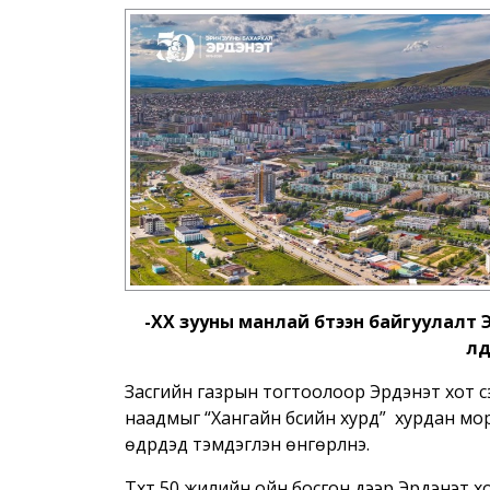
-ХХ зууны манлай бүтээн байгуулалт 
үл
Засгийн газрын тогтоолоор Эрдэнэт хот үүс
наадмыг “Хангайн бүсийн хурд” хурдан м
өдрүүдэд тэмдэглэн өнгөрүүлнэ.
Түүхт 50 жилийн ойн босгон дээр Эрдэнэт 