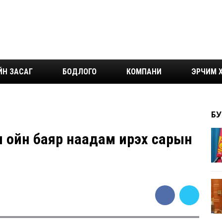
ЙН ЗАСАГ
БОДЛОГО
КОМПАНИ
ЭРЧИМ Х
БУ
 ойн баяр наадам ирэх сарын