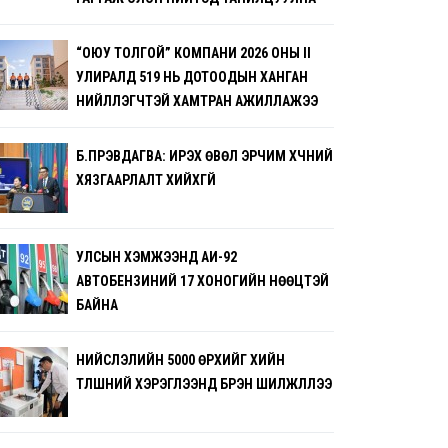
“ОЮУ ТОЛГОЙ” КОМПАНИ 2026 ОНЫ II
УЛИРАЛД 519 НЬ ДОТООДЫН ХАНГАН
НИЙЛҮҮЛЭГЧТЭЙ ХАМТРАН АЖИЛЛАЖЭЭ
Б.ПҮРЭВДАГВА: ИРЭХ ӨВӨЛ ЭРЧИМ ХҮЧНИЙ
ХЯЗГААРЛАЛТ ХИЙХГҮЙ
УЛСЫН ХЭМЖЭЭНД АИ-92
АВТОБЕНЗИНИЙ 17 ХОНОГИЙН НӨӨЦТЭЙ
БАЙНА
НИЙСЛЭЛИЙН 5000 ӨРХИЙГ ХИЙН
ТҮЛШНИЙ ХЭРЭГЛЭЭНД БҮРЭН ШИЛЖҮҮЛЛЭЭ