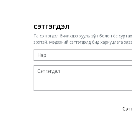
СЭТГЭГДЭЛ
Та сэтгэгдэл бичихдээ хууль зүйн болон ёс сурта
эрхтэй. Мэдээний сэтгэгдэлд бид хариуцлага хүлээх
Сэтг