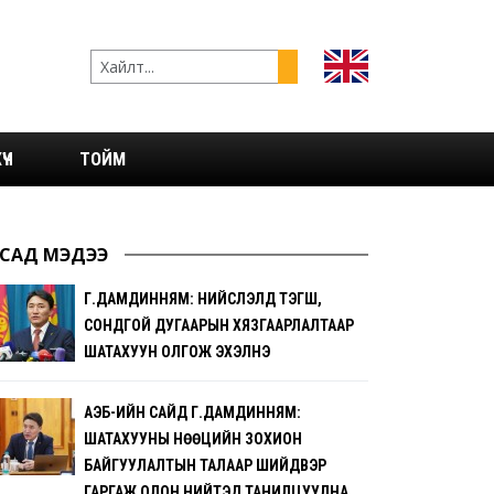
ҮЧ
ТОЙМ
САД МЭДЭЭ
Г.ДАМДИННЯМ: НИЙСЛЭЛД ТЭГШ,
СОНДГОЙ ДУГААРЫН ХЯЗГААРЛАЛТААР
ШАТАХУУН ОЛГОЖ ЭХЭЛНЭ
АҮЭБ-ИЙН САЙД Г.ДАМДИННЯМ:
ШАТАХУУНЫ НӨӨЦИЙН ЗОХИОН
БАЙГУУЛАЛТЫН ТАЛААР ШИЙДВЭР
ГАРГАЖ ОЛОН НИЙТЭД ТАНИЛЦУУЛНА