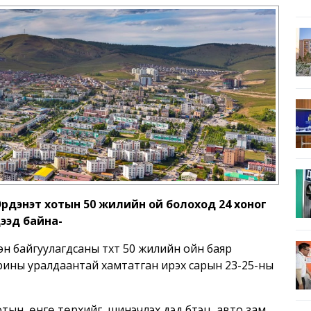
Эрдэнэт хотын 50 жилийн ой болоход 24 хоног
дээд байна-
эн байгуулагдсаны түүхт 50 жилийн ойн баяр
орины уралдаантай хамтатган ирэх сарын 23-25-ны
хотын өнгө төрхийг шинэчлэх дэд бүтэц, авто зам,