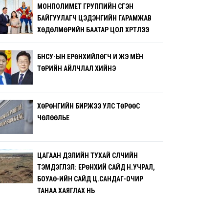
МОНПОЛИМЕТ ГРУППИЙН ҮҮСГЭН
БАЙГУУЛАГЧ ЦЭДЭНГИЙН ГАРАМЖАВ
ХӨДӨЛМӨРИЙН БААТАР ЦОЛ ХҮРТЛЭЭ
БНСУ-ЫН ЕРӨНХИЙЛӨГЧ И ЖЭ МЁН
ТӨРИЙН АЙЛЧЛАЛ ХИЙНЭ
ХӨРӨНГИЙН БИРЖЭЭ УЛС ТӨРӨӨС
ЧӨЛӨӨЛЬЕ
ЦАГААН ДЭЛИЙН ТУХАЙ СҮҮЛЧИЙН
ТЭМДЭГЛЭЛ: ЕРӨНХИЙ САЙД Н.УЧРАЛ,
БОУАӨ-ИЙН САЙД Ц.САНДАГ-ОЧИР
ТАНАА ХАЯГЛАХ НЬ