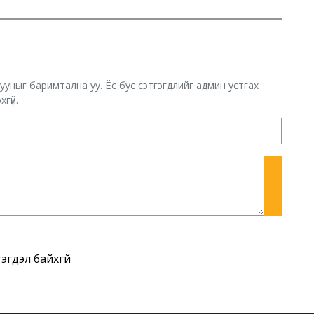
хууныг баримтална уу. Ёс бус сэтгэгдлийг админ устгах
гүй.
эгдэл байхгүй