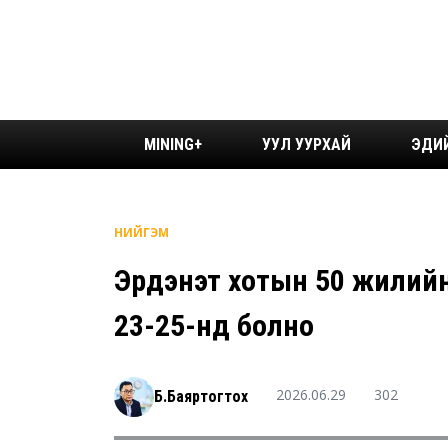
MINING+
УУЛ УУРХАЙ
ЭДИ
НИЙГЭМ
Эрдэнэт хотын 50 жилийн
23-25-нд болно
2026.06.29
302
Б.Баяртогтох