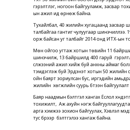
гэрэлтүүлэг, ногоон байгууламж, засвар то
ын ажил ид өрнөж байна.
Тухайлбал, 40 жилийн хугацаанд засвар ш
талбайгаа гантиг чулуугаар шинэчиллээ. 
орж байсан уг талбайг 2014 онд ИТХ-ын 
Мөн ойгоо угтаж хотын төвийн 11 байрши
шинэчилж, 13 байршилд 400 гаруй гэрэлтү
сүлжээний ажил хийж буй анхны аймаг бол
тэмдэглэж буй Эрдэнэт хотын 50 жилийн о
ойн баярт зориулсан бус, иргэдийн амьдра
жилийн хөгжлийн суурь бүтээн байгуулалт 
Баяр наадмын бэлтгэл хангах Ёслол хүндэтг
тохижилт, Аж ахуйн нэгж байгууллагуудта
арга хэмжээ зохион байгуулах, Хэвлэл мэд
тус бүрээр бэлтгэлээ хангаж байна.