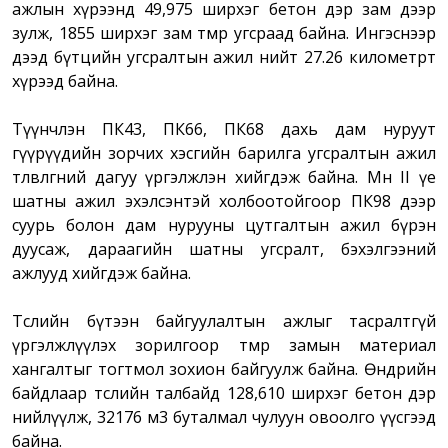
ажлын хүрээнд 49,975 ширхэг бетон дэр зам дээр
зулж, 1855 ширхэг зам төмөр угсраад байна. Ингэснээр
дээд бүтцийн угсралтын ажил нийт 27.26 километрт
хүрээд байна.
Түүнчлэн ПК43, ПК66, ПК68 дахь дам нуруут
гүүрүүдийн зорчих хэсгийн барилга угсралтын ажил
төлөвлөгөөний дагуу үргэлжлэн хийгдэж байна. Мөн II үе
шатны ажил эхэлсэнтэй холбоотойгоор ПК98 дээр
суурь болон дам нурууны цутгалтын ажил бүрэн
дуусаж, дараагийн шатны угсралт, бэхэлгээний
ажлууд хийгдэж байна.
Төслийн бүтээн байгуулалтын ажлыг тасралтгүй
үргэлжлүүлэх зорилгоор төмөр замын материал
хангалтыг тогтмол зохион байгуулж байна. Өнөөдрийн
байдлаар төслийн талбайд 128,610 ширхэг бетон дэр
нийлүүлж, 32176 м3 буталмал чулуун овоолго үүсгээд
байна.