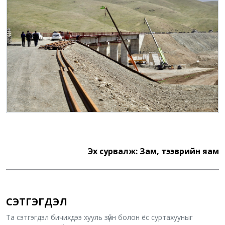
Эх сурвалж: Зам, тээврийн яам
СЭТГЭГДЭЛ
Та сэтгэгдэл бичихдээ хууль зүйн болон ёс суртахууныг