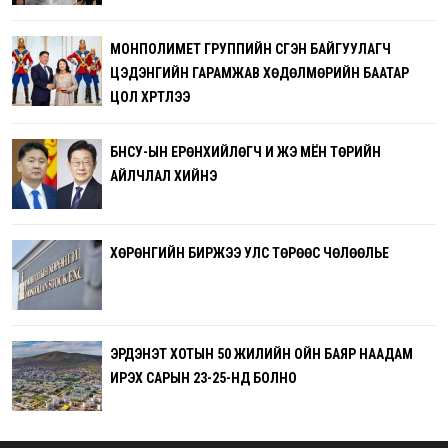
МОНПОЛИМЕТ ГРУППИЙН ҮҮСГЭН БАЙГУУЛАГЧ
ЦЭДЭНГИЙН ГАРАМЖАВ ХӨДӨЛМӨРИЙН БААТАР
ЦОЛ ХҮРТЛЭЭ
БНСУ-ЫН ЕРӨНХИЙЛӨГЧ И ЖЭ МЁН ТӨРИЙН
АЙЛЧЛАЛ ХИЙНЭ
ХӨРӨНГИЙН БИРЖЭЭ УЛС ТӨРӨӨС ЧӨЛӨӨЛЬЕ
ЭРДЭНЭТ ХОТЫН 50 ЖИЛИЙН ОЙН БАЯР НААДАМ
ИРЭХ САРЫН 23-25-НД БОЛНО