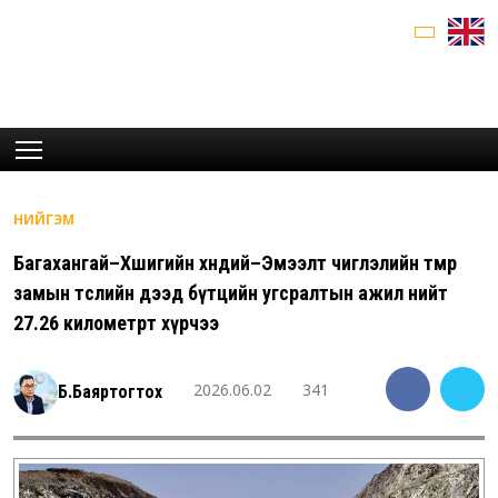
НИЙГЭМ
Багахангай–Хөшигийн хөндий–Эмээлт чиглэлийн төмөр
замын төслийн дээд бүтцийн угсралтын ажил нийт
27.26 километрт хүрчээ
2026.06.02
341
Б.Баяртогтох