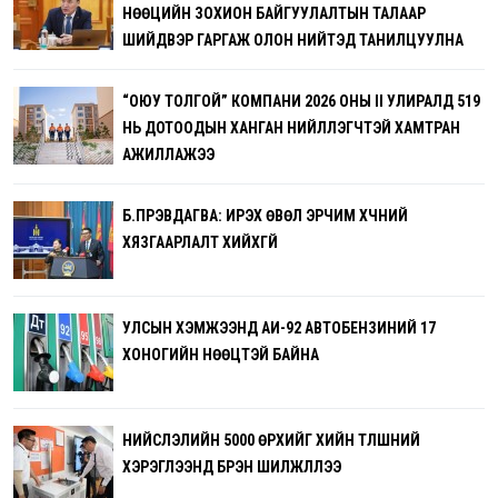
НӨӨЦИЙН ЗОХИОН БАЙГУУЛАЛТЫН ТАЛААР
ШИЙДВЭР ГАРГАЖ ОЛОН НИЙТЭД ТАНИЛЦУУЛНА
“ОЮУ ТОЛГОЙ” КОМПАНИ 2026 ОНЫ II УЛИРАЛД 519
НЬ ДОТООДЫН ХАНГАН НИЙЛҮҮЛЭГЧТЭЙ ХАМТРАН
АЖИЛЛАЖЭЭ
Б.ПҮРЭВДАГВА: ИРЭХ ӨВӨЛ ЭРЧИМ ХҮЧНИЙ
ХЯЗГААРЛАЛТ ХИЙХГҮЙ
УЛСЫН ХЭМЖЭЭНД АИ-92 АВТОБЕНЗИНИЙ 17
ХОНОГИЙН НӨӨЦТЭЙ БАЙНА
НИЙСЛЭЛИЙН 5000 ӨРХИЙГ ХИЙН ТҮЛШНИЙ
ХЭРЭГЛЭЭНД БҮРЭН ШИЛЖҮҮЛЛЭЭ