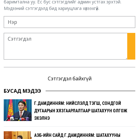
баримтална уу. Ёс бус сэтгэгдлийг админ устгах эрхтэй.
Мэдээний сэтгэгдэлд бид хариуцлага хүлээхгүй.
Сэтгэгдэл байхгүй
БУСАД МЭДЭЭ
Г.ДАМДИННЯМ: НИЙСЛЭЛД ТЭГШ, СОНДГОЙ
ДУГААРЫН ХЯЗГААРЛАЛТААР ШАТАХУУН ОЛГОЖ
ЭХЭЛНЭ
АҮЭБ-ИЙН САЙД Г.ДАМДИННЯМ: ШАТАХУУНЫ