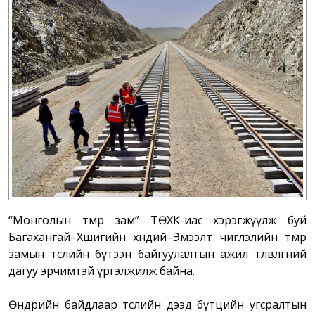
“Монголын төмөр зам” ТӨХК-иас хэрэгжүүлж буй
Багахангай–Хөшигийн хөндий–Эмээлт чиглэлийн төмөр
замын төслийн бүтээн байгуулалтын ажил төлөвлөгөөний
дагуу эрчимтэй үргэлжилж байна.
Өнөөдрийн байдлаар төслийн дээд бүтцийн угсралтын