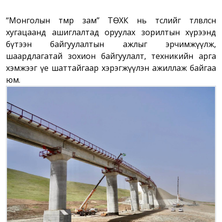
“Монголын төмөр зам” ТӨХК нь төслийг төлөвлөсөн
хугацаанд ашиглалтад оруулах зорилтын хүрээнд
бүтээн байгуулалтын ажлыг эрчимжүүлж,
шаардлагатай зохион байгуулалт, техникийн арга
хэмжээг үе шаттайгаар хэрэгжүүлэн ажиллаж байгаа
юм.