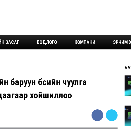
ЙН ЗАСАГ
БОДЛОГО
КОМПАНИ
ЭРЧИМ Х
БУ
йн баруун бүсийн чуулга
ацаагаар хойшиллоо