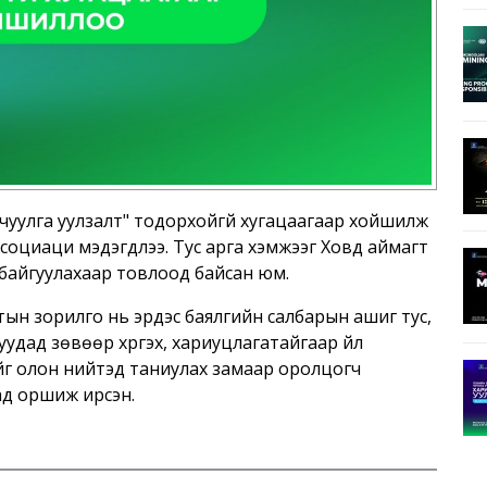
 чуулга уулзалт" тодорхойгүй хугацаагаар хойшилж
ссоциаци мэдэгдлээ. Тус арга хэмжээг Ховд аймагт
 байгуулахаар товлоод байсан юм.
лтын зорилго нь эрдэс баялгийн салбарын ашиг тус,
удад зөвөөр хүргэх, хариуцлагатайгаар үйл
ийг олон нийтэд таниулах замаар оролцогч
ад оршиж ирсэн.