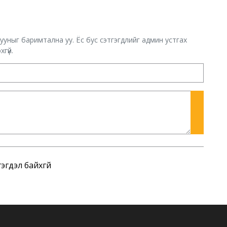
хууныг баримтална уу. Ёс бус сэтгэгдлийг админ устгах
гүй.
эгдэл байхгүй