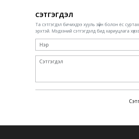
СЭТГЭГДЭЛ
Та сэтгэгдэл бичихдээ хууль зүйн болон ёс сурта
эрхтэй. Мэдээний сэтгэгдэлд бид хариуцлага хүлээх
Сэтг