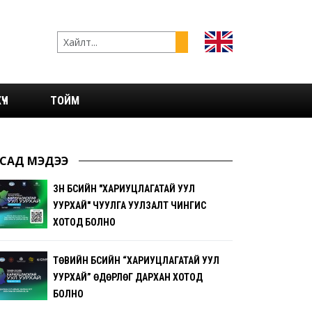
ҮЧ
ТОЙМ
САД МЭДЭЭ
ЗҮҮН БҮСИЙН "ХАРИУЦЛАГАТАЙ УУЛ
УУРХАЙ" ЧУУЛГА УУЛЗАЛТ ЧИНГИС
ХОТОД БОЛНО
ТӨВИЙН БҮСИЙН “ХАРИУЦЛАГАТАЙ УУЛ
УУРХАЙ” ӨДӨРЛӨГ ДАРХАН ХОТОД
БОЛНО