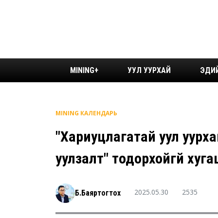
MINING+
УУЛ УУРХАЙ
ЭДИ
MINING КАЛЕНДАРЬ
"Хариуцлагатай уул уурха
уулзалт" тодорхойгүй хуг
2025.05.30
2535
Б.Баяртогтох