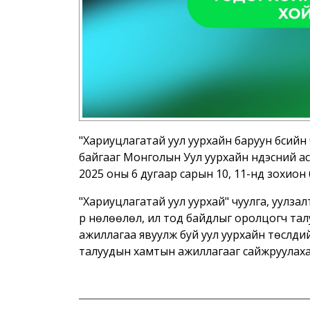
"Хариуцлагатай уул уурхайн баруун бүсийн
байгааг Монголын Уул уурхайн үндэсний а
2025 оны 6 дугаар сарын 10, 11-нд зохион
"Хариуцлагатай уул уурхай" чуулга, уулза
үр нөлөөлөл, ил тод байдлыг оролцогч талу
ажиллагаа явуулж буй уул уурхайн төслүүд
талуудын хамтын ажиллагааг сайжруулах