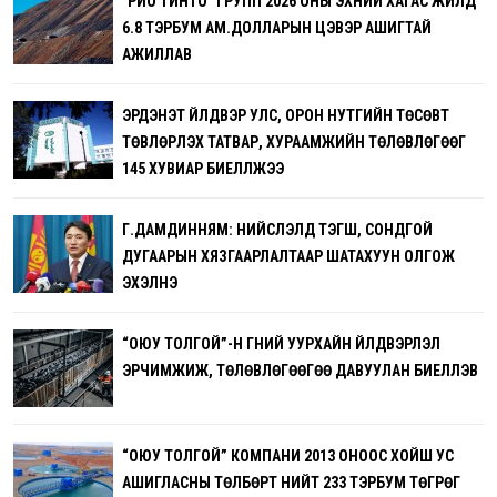
"РИО ТИНТО" ГРУПП 2026 ОНЫ ЭХНИЙ ХАГАС ЖИЛД
6.8 ТЭРБУМ АМ.ДОЛЛАРЫН ЦЭВЭР АШИГТАЙ
АЖИЛЛАВ
ЭРДЭНЭТ ҮЙЛДВЭР УЛС, ОРОН НУТГИЙН ТӨСӨВТ
ТӨВЛӨРҮҮЛЭХ ТАТВАР, ХУРААМЖИЙН ТӨЛӨВЛӨГӨӨГ
145 ХУВИАР БИЕЛҮҮЛЖЭЭ
Г.ДАМДИННЯМ: НИЙСЛЭЛД ТЭГШ, СОНДГОЙ
ДУГААРЫН ХЯЗГААРЛАЛТААР ШАТАХУУН ОЛГОЖ
ЭХЭЛНЭ
“ОЮУ ТОЛГОЙ”-Н ГҮНИЙ УУРХАЙН ҮЙЛДВЭРЛЭЛ
ЭРЧИМЖИЖ, ТӨЛӨВЛӨГӨӨГӨӨ ДАВУУЛАН БИЕЛҮҮЛЭВ
“ОЮУ ТОЛГОЙ” КОМПАНИ 2013 ОНООС ХОЙШ УС
АШИГЛАСНЫ ТӨЛБӨРТ НИЙТ 233 ТЭРБУМ ТӨГРӨГ