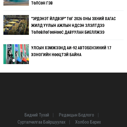
ТӨЛСӨН ГЭВ
"ЭРДЭНЭТ ҮЙЛДВЭР" ТӨҮГ 2026 ОНЫ ЭХНИЙ ХАГАС
ЖИЛД УУЛЫН АЖЛЫН ҮНДСЭН ҮЗҮҮЛЭЛТҮҮДЭЭ
ТӨЛӨВЛӨГӨӨНӨӨС ДАВУУЛАН БИЕЛҮҮЛЖЭЭ
УЛСЫН ХЭМЖЭЭНД АИ-92 АВТОБЕНЗИНИЙ 17
ХОНОГИЙН НӨӨЦТЭЙ БАЙНА
Бидний Тухай
Редакцын Бодлого
Сурталчилгаа Байршуулах
Холбоо Барих