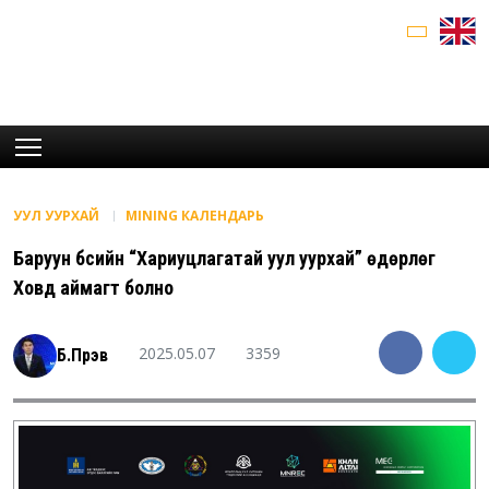
УУЛ УУРХАЙ
MINING КАЛЕНДАРЬ
Баруун бүсийн “Хариуцлагатай уул уурхай” өдөрлөг
Ховд аймагт болно
2025.05.07
3359
Б.Пүрэв