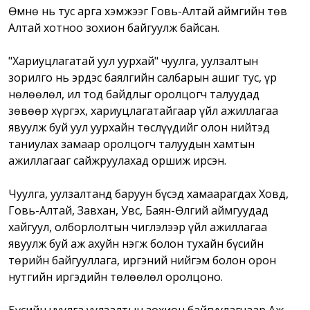
Өмнө нь тус арга хэмжээг Говь-Алтай аймгийн төв
Алтай хотноо зохион байгуулж байсан.
"Хариуцлагатай уул уурхай" чуулга, уулзалтын
зорилго нь эрдэс баялгийн салбарын ашиг тус, үр
нөлөөлөл, ил тод байдлыг оролцогч талуудад
зөвөөр хүргэх, хариуцлагатайгаар үйл ажиллагаа
явуулж буй уул уурхайн төслүүдийг олон нийтэд
таниулах замаар оролцогч талуудын хамтын
ажиллагааг сайжруулахад оршиж ирсэн.
Чуулга, уулзалтанд баруун бүсэд хамаарагдах Ховд,
Говь-Алтай, Завхан, Увс, Баян-Өлгий аймгуудад
хайгуул, олборлолтын чиглэлээр үйл ажиллагаа
явуулж буй аж ахуйн нэгж болон тухайн бүсийн
төрийн байгууллага, иргэний нийгэм болон орон
нутгийн иргэдийн төлөөлөл оролцоно.