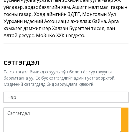
Бүсийн чуулга уулзалтын зохион байгуулагчаар Аж
үйлдвэр, эрдэс баялгийн яам, Ашигт малтмал, газрын
тосны газар, Ховд аймгийн ЗДТГ, Монголын Уул
Уурхайн Үндэсний Ассоциаци ажиллаж байна. Арга
хэмжээг дэмжигчээр Халзан Бүрэгтэй төсөл, Хан
Алтай ресурс, МоЭнКо ХХК нэгджээ.
СЭТГЭГДЭЛ
Та сэтгэгдэл бичихдээ хууль зүйн болон ёс суртахууныг
баримтална уу. Ёс бус сэтгэгдлийг админ устгах эрхтэй.
Мэдээний сэтгэгдэлд бид хариуцлага хүлээхгүй.