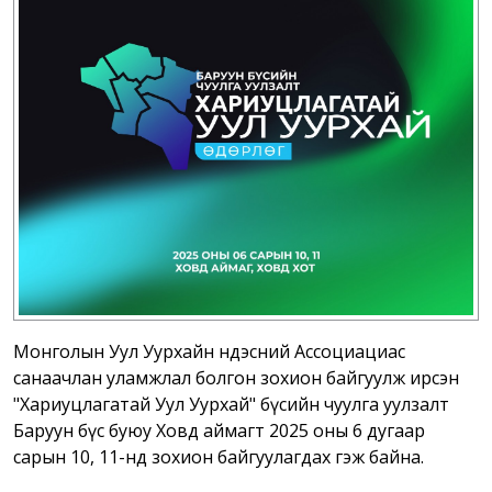
Монголын Уул Уурхайн Үндэсний Ассоциациас
санаачлан уламжлал болгон зохион байгуулж ирсэн
"Хариуцлагатай Уул Уурхай" бүсийн чуулга уулзалт
Баруун бүс буюу Ховд аймагт 2025 оны 6 дугаар
сарын 10, 11-нд зохион байгуулагдах гэж байна.