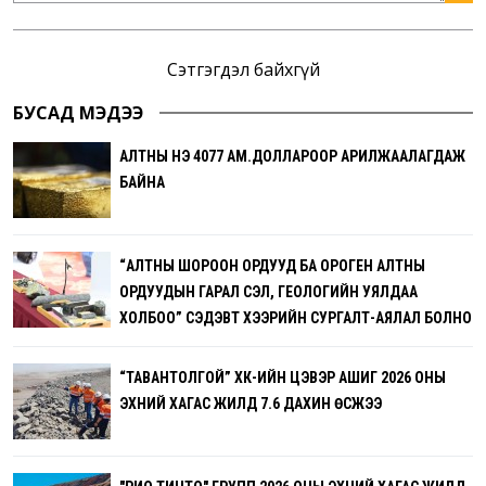
Сэтгэгдэл байхгүй
БУСАД МЭДЭЭ
АЛТНЫ ҮНЭ 4077 АМ.ДОЛЛАРООР АРИЛЖААЛАГДАЖ
БАЙНА
“АЛТНЫ ШОРООН ОРДУУД БА ОРОГЕН АЛТНЫ
ОРДУУДЫН ГАРАЛ ҮҮСЭЛ, ГЕОЛОГИЙН УЯЛДАА
ХОЛБОО” СЭДЭВТ ХЭЭРИЙН СУРГАЛТ-АЯЛАЛ БОЛНО
“ТАВАНТОЛГОЙ” ХК-ИЙН ЦЭВЭР АШИГ 2026 ОНЫ
ЭХНИЙ ХАГАС ЖИЛД 7.6 ДАХИН ӨСЖЭЭ