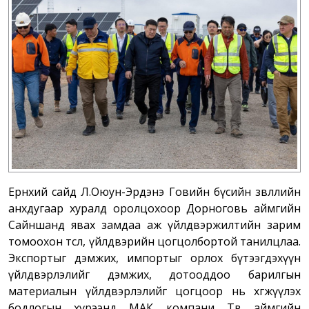
Ерөнхий сайд Л.Оюун-Эрдэнэ Говийн бүсийн зөвлөлийн
анхдугаар хуралд оролцохоор Дорноговь аймгийн
Сайншанд явах замдаа аж үйлдвэржилтийн зарим
томоохон төсөл, үйлдвэрийн цогцолбортой танилцлаа.
Экспортыг дэмжих, импортыг орлох бүтээгдэхүүн
үйлдвэрлэлийг дэмжих, дотооддоо барилгын
материалын үйлдвэрлэлийг цогцоор нь хөгжүүлэх
бодлогын хүрээнд МАК компани Төв аймгийн