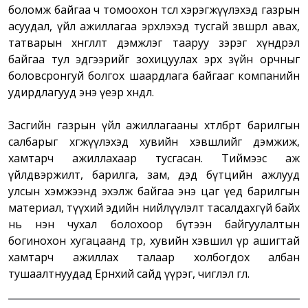
боломж байгаа ч томоохон төсөл хэрэгжүүлэхэд газрын
асуудал, үйл ажиллагаа эрхлэхэд тусгай зөвшөөрөл авах,
татварын хөнгөлөлт дэмжлэг тааруу зэрэг хүндрэл
байгаа тул эдгээрийг зохицуулах эрх зүйн орчныг
боловсронгуй болгох шаардлага байгааг компанийн
удирдлагууд энэ үеэр хөндлөө.
Засгийн газрын үйл ажиллагааны хөтөлбөрт барилгын
салбарыг хөгжүүлэхэд хувийн хэвшлийг дэмжиж,
хамтарч ажиллахаар тусгасан. Тиймээс аж
үйлдвэржилт, барилга, зам, дэд бүтцийн ажлууд
улсын хэмжээнд эхэлж байгаа энэ цаг үед барилгын
материал, түүхий эдийн нийлүүлэлт тасалдахгүй байх
нь нэн чухал болохоор бүтээн байгуулалтын
богинохон хугацаанд төр, хувийн хэвшил үр ашигтай
хамтарч ажиллах талаар холбогдох албан
тушаалтнуудад Ерөнхий сайд үүрэг, чиглэл өглөө.