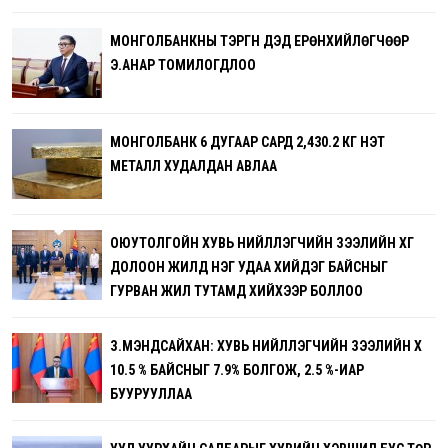
МОНГОЛБАНКНЫ ТЭРГҮҮН ДЭД ЕРӨНХИЙЛӨГЧӨӨР
Э.АНАР ТОМИЛОГДЛОО
МОНГОЛБАНК 6 ДУГААР САРД 2,430.2 КГ ҮНЭТ
МЕТАЛЛ ХУДАЛДАН АВЛАА
ОЮУТОЛГОЙН ХУВЬ НИЙЛҮҮЛЭГЧИЙН ЗЭЭЛИЙН ХҮҮГ
ДОЛООН ЖИЛД НЭГ УДАА ХИЙДЭГ БАЙСНЫГ
ГУРВАН ЖИЛ ТУТАМД ХИЙХЭЭР БОЛЛОО
З.МЭНДСАЙХАН: ХУВЬ НИЙЛҮҮЛЭГЧИЙН ЗЭЭЛИЙН ХҮҮ
10.5 % БАЙСНЫГ 7.9% БОЛГОЖ, 2.5 %-ИАР
БУУРУУЛЛАА