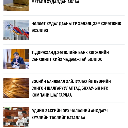
МЕТАЛЛ ХУДАЛДАН АВЛАА
ЧӨЛӨӨТ ХУДАЛДААНЫ ТҮР ХЭЛЭЛЦЭЭР ХЭРЭГЖИЖ
ЭХЭЛЛЭЭ
Т.ДОРЖХАНД:ХӨГЖЛИЙН БАНК ХӨГЖЛИЙН
САНХҮҮЖИЛТ ХИЙХ ЧАДАМЖТАЙ БОЛЛОО
ЗЭСИЙН БАЯЖМАЛ ХАЙЛУУЛАХ ҮЙЛДВЭРИЙН
СОНГОН ШАЛГАРУУЛАЛТАД БНХАУ-ЫН NFC
КОМПАНИ ШАЛГАРЛАА
ЭДИЙН ЗАСГИЙН ЭРХ ЧӨЛӨӨНИЙ АНХДАГЧ
ХУУЛИЙН ТӨСЛИЙГ БАТАЛЛАА