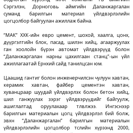
Сэргэлэн, Дорноговь аймгийн Даланжаргалан
суманд барилгын материал үйлдвэрлэлийн
цогцолбор байгуулан ажиллаж байна.
“МАК” ХХК-ийн евро цемент, шохой, хаалга, цонх,
дүүргэлтийн блок, пасад, шилэн хийц, агааржуулах
ган хоолойн бүрэн автомат үйлдвэрүүд болон
“Даланжаргалан нарны цахилгаан станц”-ын үйл
ажиллагаатай Ерөнхий сайд танилцсан юм.
Цаашид гантиг болон инженерчилсэн чулуун хавтан,
керамик хавтан, файбер цементэн хавтан,
хуванцраар шуудай үйлдвэрлэх болон бетон хийц,
шил ганжуулах зэрэг үйлдвэрүүдийг байгуулж,
ашиглалтад оруулахаар төлөвлөжээ. Ингэснээр
барилгын материалын цогц үйлдвэрлэл бий болж,
зөвхөн “Даланжаргалан” барилгын материалын
үйлдвэрлэлийн цогцолбор төслийн хүрээнд 2000,