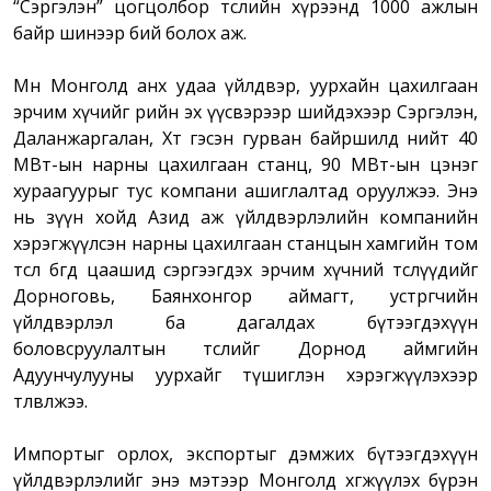
“Сэргэлэн” цогцолбор төслийн хүрээнд 1000 ажлын
байр шинээр бий болох аж.
Мөн Монголд анх удаа үйлдвэр, уурхайн цахилгаан
эрчим хүчийг өөрийн эх үүсвэрээр шийдэхээр Сэргэлэн,
Даланжаргалан, Хөөт гэсэн гурван байршилд нийт 40
МВт-ын нарны цахилгаан станц, 90 МВт-ын цэнэг
хураагуурыг тус компани ашиглалтад оруулжээ. Энэ
нь зүүн хойд Азид аж үйлдвэрлэлийн компанийн
хэрэгжүүлсэн нарны цахилгаан станцын хамгийн том
төсөл бөгөөд цаашид сэргээгдэх эрчим хүчний төслүүдийг
Дорноговь, Баянхонгор аймагт, устөрөгчийн
үйлдвэрлэл ба дагалдах бүтээгдэхүүн
боловсруулалтын төслийг Дорнод аймгийн
Адуунчулууны уурхайг түшиглэн хэрэгжүүлэхээр
төлөвлөжээ.
Импортыг орлох, экспортыг дэмжих бүтээгдэхүүн
үйлдвэрлэлийг энэ мэтээр Монголд хөгжүүлэх бүрэн