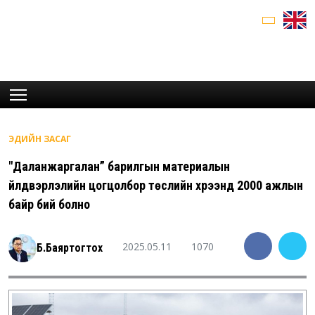
ЭДИЙН ЗАСАГ
"Даланжаргалан” барилгын материалын
үйлдвэрлэлийн цогцолбор төслийн хүрээнд 2000 ажлын
байр бий болно
2025.05.11
1070
Б.Баяртогтох