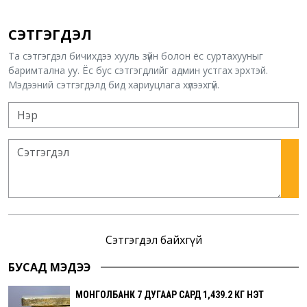
СЭТГЭГДЭЛ
Та сэтгэгдэл бичихдээ хууль зүйн болон ёс суртахууныг
баримтална уу. Ёс бус сэтгэгдлийг админ устгах эрхтэй.
Мэдээний сэтгэгдэлд бид хариуцлага хүлээхгүй.
Сэтгэгдэл байхгүй
БУСАД МЭДЭЭ
МОНГОЛБАНК 7 ДУГААР САРД 1,439.2 КГ ҮНЭТ