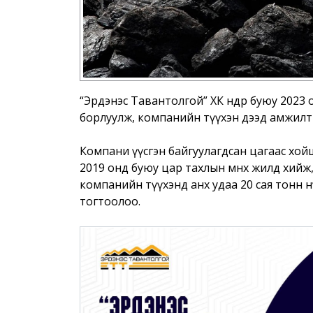
“Эрдэнэс Тавантолгой” ХК өнөөдөр буюу 2023
борлуулж, компанийн түүхэн дээд амжилт
Компани үүсгэн байгуулагдсан цагаас хой
2019 онд буюу цар тахлын өмнөх жилд хийж, 1
компанийн түүхэнд анх удаа 20 сая тонн 
тогтоолоо.