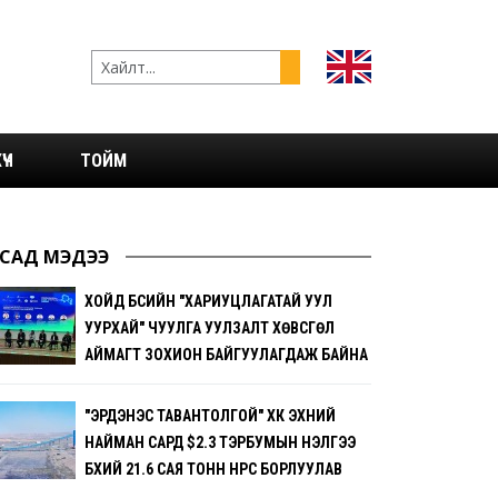
ҮЧ
ТОЙМ
САД МЭДЭЭ
ХОЙД БҮСИЙН "ХАРИУЦЛАГАТАЙ УУЛ
УУРХАЙ" ЧУУЛГА УУЛЗАЛТ ХӨВСГӨЛ
АЙМАГТ ЗОХИОН БАЙГУУЛАГДАЖ БАЙНА
"ЭРДЭНЭС ТАВАНТОЛГОЙ" ХК ЭХНИЙ
НАЙМАН САРД $2.3 ТЭРБУМЫН ҮНЭЛГЭЭ
БҮХИЙ 21.6 САЯ ТОНН НҮҮРС БОРЛУУЛАВ