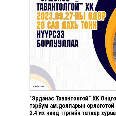
“Эрдэнэс Тавантолгой” ХК Онцго
тэрбум ам.долларын орлоготой а
2.4 их наяд төгрөгийн татвар хураа