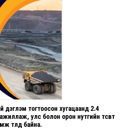
й дэглэм тогтоосон хугацаанд 2.4
жиллаж, улс болон орон нутгийн төсөвт
мж төлөөд байна.