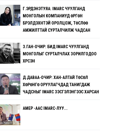
Г.ЭРДЭНЭТУЯА: IMARC ЧУУЛГАНД
МОНГОЛЫН КОМПАНИУД ӨРГӨН
БҮРЭЛДЭХҮҮНТЭЙ ОРОЛЦОЖ, ТӨСЛӨӨ
АМЖИЛТТАЙ СУРТАЛЧИЛЖ ЧАДСАН
З.ГАН-ОЧИР: БИД IMARC ЧУУЛГАНД
МОНГОЛЫГ СУРТАЛЧЛАХ ЗОРИЛГОДОО
ХҮРСЭН
Д.ДАВАА-ОЧИР: ХАН-АЛТАЙ ТӨСӨЛ
ХӨРӨНГӨ ОРУУЛАГЧДАД ТАНИГДАЖ
ЧАДСНЫГ IMARC ҮЗЭСГЭЛЭНГЭЭС ХАРСАН
AMEP -ААС IMARC-ЛУУ...