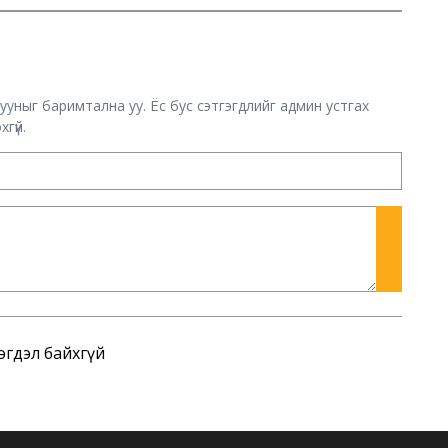
хууныг баримтална уу. Ёс бус сэтгэгдлийг админ устгах
гүй.
эгдэл байхгүй