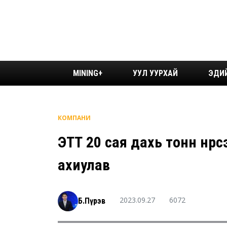
MINING+
УУЛ УУРХАЙ
ЭДИ
КОМПАНИ
ЭТТ 20 сая дахь тонн нүүр
ахиулав
2023.09.27
6072
Б.Пүрэв