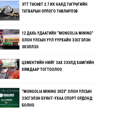
ЭТТ ТӨСӨВТ 2.7 ИХ НАЯД ТӨГРӨГИЙН
ТАТВАРЫН ОРЛОГО ТӨВЛӨРҮҮЛЭВ
12 ДАХЬ УДААГИЙН “MONGOLIA MINING”
ОЛОН УЛСЫН УУЛ УУРХАЙН ҮЗЭСГЭЛЭН
ЭХЭЛЛЭЭ
ЦЕМЕНТИЙН ҮНИЙГ ЗАХ ЗЭЭЛД ХАМГИЙН
ХЯМДААР ТОГТООЛОО
“MONGOLIA MINING 2023” ОЛОН УЛСЫН
ҮЗЭСГЭЛЭН БУЯНТ-УХАА СПОРТ ОРДОНД
БОЛНО