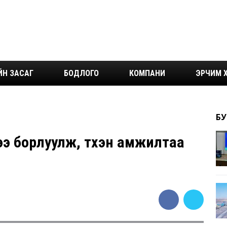
ЙН ЗАСАГ
БОДЛОГО
КОМПАНИ
ЭРЧИМ Х
БУ
сээ борлуулж, түүхэн амжилтаа