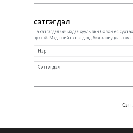
СЭТГЭГДЭЛ
Та сэтгэгдэл бичихдээ хууль зүйн болон ёс сурта
эрхтэй. Мэдээний сэтгэгдэлд бид хариуцлага хүлээх
Сэтг