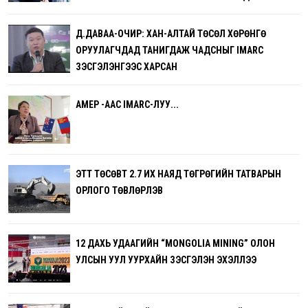
Д.ДАВАА-ОЧИР: ХАН-АЛТАЙ ТӨСӨЛ ХӨРӨНГӨ
ОРУУЛАГЧДАД ТАНИГДАЖ ЧАДСНЫГ IMARC
ҮЗЭСГЭЛЭНГЭЭС ХАРСАН
AMEP -ААС IMARC-ЛУУ...
ЭТТ ТӨСӨВТ 2.7 ИХ НАЯД ТӨГРӨГИЙН ТАТВАРЫН
ОРЛОГО ТӨВЛӨРҮҮЛЭВ
12 ДАХЬ УДААГИЙН “MONGOLIA MINING” ОЛОН
УЛСЫН УУЛ УУРХАЙН ҮЗЭСГЭЛЭН ЭХЭЛЛЭЭ