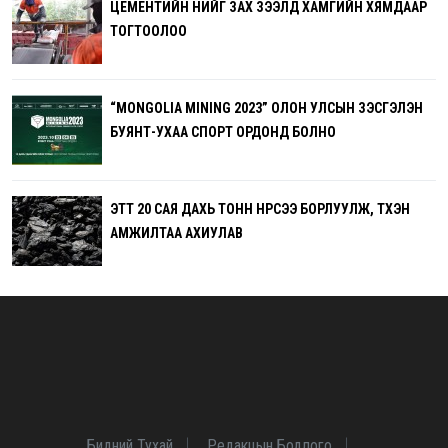
ЦЕМЕНТИЙН ҮНИЙГ ЗАХ ЗЭЭЛД ХАМГИЙН ХЯМДААР
ТОГТООЛОО
“MONGOLIA MINING 2023” ОЛОН УЛСЫН ҮЗЭСГЭЛЭН
БУЯНТ-УХАА СПОРТ ОРДОНД БОЛНО
ЭТТ 20 САЯ ДАХЬ ТОНН НҮҮРСЭЭ БОРЛУУЛЖ, ТҮҮХЭН
АМЖИЛТАА АХИУЛАВ
Бидний Тухай
Редакцын Бодлого