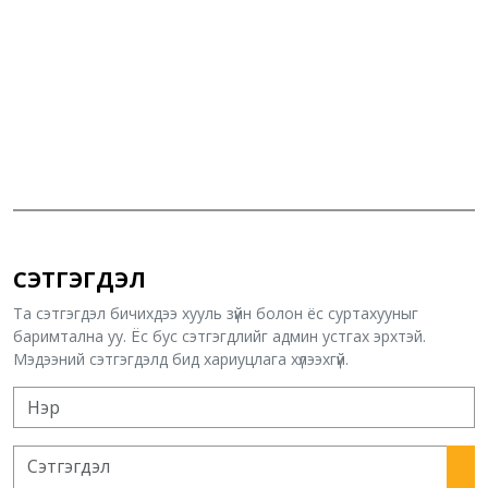
СЭТГЭГДЭЛ
Та сэтгэгдэл бичихдээ хууль зүйн болон ёс суртахууныг
баримтална уу. Ёс бус сэтгэгдлийг админ устгах эрхтэй.
Мэдээний сэтгэгдэлд бид хариуцлага хүлээхгүй.