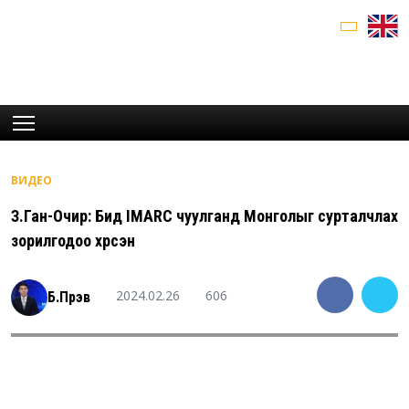
ВИДЕО
З.Ган-Очир: Бид IMARC чуулганд Монголыг сурталчлах
зорилгодоо хүрсэн
2024.02.26
606
Б.Пүрэв