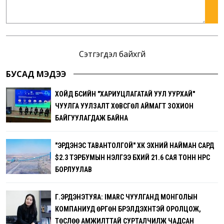
Сэтгэгдэл байхгүй
БУСАД МЭДЭЭ
ХОЙД БҮСИЙН "ХАРИУЦЛАГАТАЙ УУЛ УУРХАЙ"
ЧУУЛГА УУЛЗАЛТ ХӨВСГӨЛ АЙМАГТ ЗОХИОН
БАЙГУУЛАГДАЖ БАЙНА
"ЭРДЭНЭС ТАВАНТОЛГОЙ" ХК ЭХНИЙ НАЙМАН САРД
$2.3 ТЭРБУМЫН ҮНЭЛГЭЭ БҮХИЙ 21.6 САЯ ТОНН НҮҮРС
БОРЛУУЛАВ
Г.ЭРДЭНЭТУЯА: IMARC ЧУУЛГАНД МОНГОЛЫН
КОМПАНИУД ӨРГӨН БҮРЭЛДЭХҮҮНТЭЙ ОРОЛЦОЖ,
ТӨСЛӨӨ АМЖИЛТТАЙ СУРТАЛЧИЛЖ ЧАДСАН