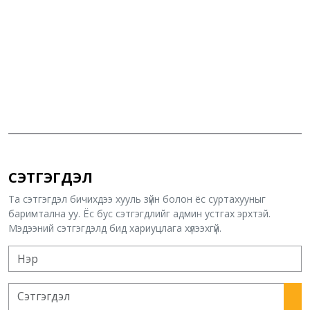
СЭТГЭГДЭЛ
Та сэтгэгдэл бичихдээ хууль зүйн болон ёс суртахууныг
баримтална уу. Ёс бус сэтгэгдлийг админ устгах эрхтэй.
Мэдээний сэтгэгдэлд бид хариуцлага хүлээхгүй.