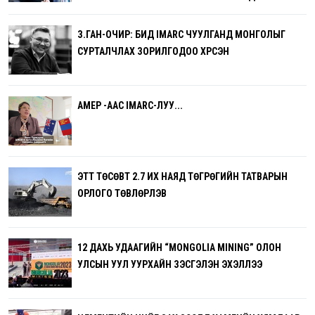
З.ГАН-ОЧИР: БИД IMARC ЧУУЛГАНД МОНГОЛЫГ
СУРТАЛЧЛАХ ЗОРИЛГОДОО ХҮРСЭН
AMEP -ААС IMARC-ЛУУ...
ЭТТ ТӨСӨВТ 2.7 ИХ НАЯД ТӨГРӨГИЙН ТАТВАРЫН
ОРЛОГО ТӨВЛӨРҮҮЛЭВ
12 ДАХЬ УДААГИЙН “MONGOLIA MINING” ОЛОН
УЛСЫН УУЛ УУРХАЙН ҮЗЭСГЭЛЭН ЭХЭЛЛЭЭ