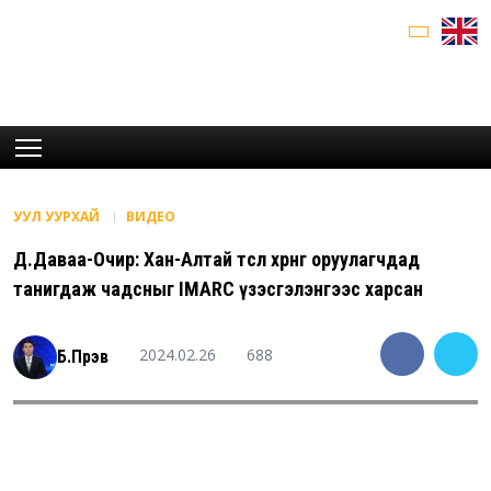
УУЛ УУРХАЙ
ВИДЕО
Д.Даваа-Очир: Хан-Алтай төсөл хөрөнгө оруулагчдад
танигдаж чадсныг IMARC үзэсгэлэнгээс харсан
2024.02.26
688
Б.Пүрэв