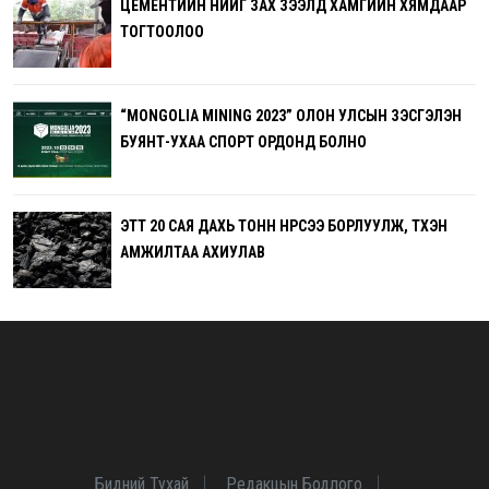
ЦЕМЕНТИЙН ҮНИЙГ ЗАХ ЗЭЭЛД ХАМГИЙН ХЯМДААР
ТОГТООЛОО
“MONGOLIA MINING 2023” ОЛОН УЛСЫН ҮЗЭСГЭЛЭН
БУЯНТ-УХАА СПОРТ ОРДОНД БОЛНО
ЭТТ 20 САЯ ДАХЬ ТОНН НҮҮРСЭЭ БОРЛУУЛЖ, ТҮҮХЭН
АМЖИЛТАА АХИУЛАВ
Бидний Тухай
Редакцын Бодлого