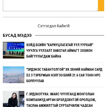
Сэтгэгдэл байхгүй
БУСАД МЭДЭЭ
ХОЙД БҮСИЙН "ХАРИУЦЛАГАТАЙ УУЛ УУРХАЙ"
ЧУУЛГА УУЛЗАЛТ ХӨВСГӨЛ АЙМАГТ ЗОХИОН
БАЙГУУЛАГДАЖ БАЙНА
"ЭРДЭНЭС ТАВАНТОЛГОЙ" ХК ЭХНИЙ НАЙМАН САРД
$2.3 ТЭРБУМЫН ҮНЭЛГЭЭ БҮХИЙ 21.6 САЯ ТОНН НҮҮРС
БОРЛУУЛАВ
Г.ЭРДЭНЭТУЯА: IMARC ЧУУЛГАНД МОНГОЛЫН
КОМПАНИУД ӨРГӨН БҮРЭЛДЭХҮҮНТЭЙ ОРОЛЦОЖ,
ТӨСЛӨӨ АМЖИЛТТАЙ СУРТАЛЧИЛЖ ЧАДСАН