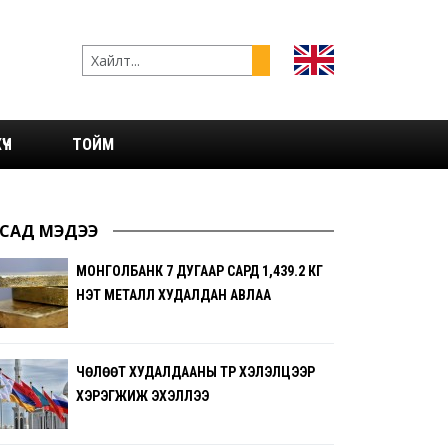
ҮЧ
ТОЙМ
САД МЭДЭЭ
МОНГОЛБАНК 7 ДУГААР САРД 1,439.2 КГ
ҮНЭТ МЕТАЛЛ ХУДАЛДАН АВЛАА
ЧӨЛӨӨТ ХУДАЛДААНЫ ТҮР ХЭЛЭЛЦЭЭР
ХЭРЭГЖИЖ ЭХЭЛЛЭЭ