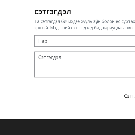
СЭТГЭГДЭЛ
Та сэтгэгдэл бичихдээ хууль зүйн болон ёс сурта
эрхтэй. Мэдээний сэтгэгдэлд бид хариуцлага хүлээх
Сэтг