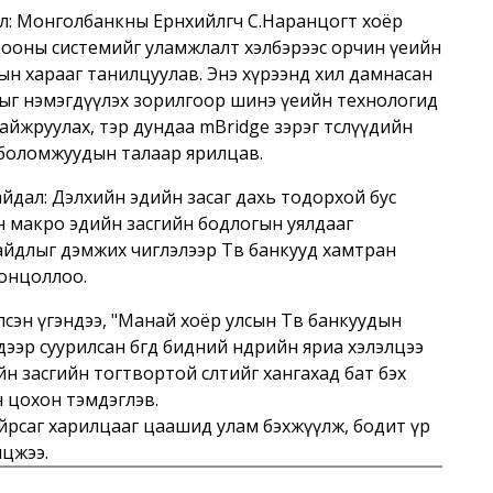
л: Монголбанкны Ерөнхийлөгч С.Наранцогт хоёр
оцооны системийг уламжлалт хэлбэрээс орчин үеийн
ын харааг танилцуулав. Энэ хүрээнд хил дамнасан
рдыг нэмэгдүүлэх зорилгоор шинэ үеийн технологид
айжруулах, тэр дундаа mBridge зэрэг төслүүдийн
х боломжуудын талаар ярилцав.
йдал: Дэлхийн эдийн засаг дахь тодорхой бус
ийн макро эдийн засгийн бодлогын уялдааг
айдлыг дэмжих чиглэлээр Төв банкууд хамтран
 онцоллоо.
сэн үгэндээ, "Манай хоёр улсын Төв банкуудын
р суурилсан бөгөөд бидний өнөөдрийн яриа хэлэлцээ
йн засгийн тогтвортой өсөлтийг хангахад бат бэх
н цохон тэмдэглэв.
найрсаг харилцааг цаашид улам бэхжүүлж, бодит үр
лцжээ.