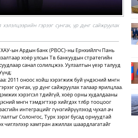
 хэлэлцээрийн гэрээг сунгах, үр дүнг сайжруулах
ХАУ-ын Ардын банк (PBOC)-ны Ерөнхийлөгч Пань
лзалтаар хоёр улсын Төв банкуудын стратегийн
уудлаар санал солилцжээ. Уулзалтын үеэр талууд
Үүнд;
даа: 2011 оноос хойш хэрэгжиж буй үндэсний мөнгөн
эрээг сунгах, үр дүнг сайжруулах талаар ярилцлаа.
г дэмжих хэрэгсэл төдийгүй, хоёр орны худалдааны
эсний мөнгөн тэмдэгтээр хийгдэх төлбөр тооцоог
засгийн интеграцийг гүнзгийрүүлэхэд чухал ач
лалтыг Солонгос, Турк зэрэг бусад орнуудтай
эх чиглэлээр хамтран ажиллах шаардлагатайг