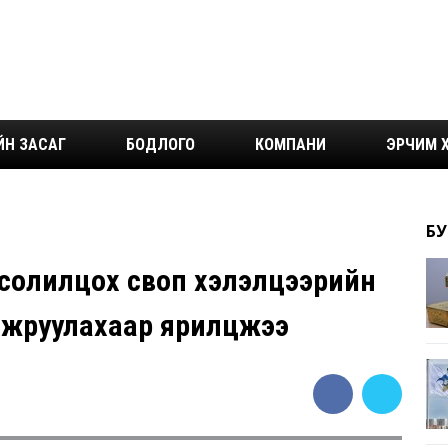
ЙН ЗАСАГ
БОДЛОГО
КОМПАНИ
ЭРЧИМ Х
БУ
 солилцох своп хэлэлцээрийн
айжруулахаар ярилцжээ