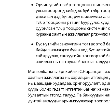
Орчин үеийн төлбөр тооцооны шинэчлэ
улсын хооронд хийгдэж буй төлбөр то
дижитал дэд бүтэц рүү шилжүүлэх алс
төлбөр тооцооны өртгийг бууруулж, ху
суурилсан төлбөр тооцооны системийг с
хүрээнд хамтын ажиллагааг өргөжүүлэ
Бүс нутгийн санхүүгийн тогтвортой ба
байдал нэмэгдэж буй өнөө үед бүс нутг
сайжруулах, санхүүгийн тогтвортой б
ажиллах нь нэн чухал болохыг талууд
Монголбанкны Ерөнхийлөгч С.Наранцогт хэл
хамтын ажиллагаа нь харилцан итгэлцэл дээ
нь цаашдын худалдаа, хөрөнгө оруулалт, эди
суурь болно гэдэгт итгэлтэй байна" хэмээ
Уулзалтын төгсгөлд талууд Төв банкуудын 
дүнтэй ажлуудыг эрчимжүүлэхээр тохиро