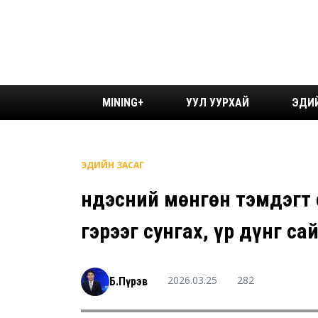
MINING+
УУЛ УУРХАЙ
ЭДИ
ЭДИЙН ЗАСАГ
Үндэсний мөнгөн тэмдэгт
гэрээг сунгах, үр дүнг с
2026.03.25
282
Б.Пүрэв