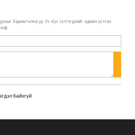
хууныг баримтална уу. Ёс бус сэтгэгдлийг админ устгах
гүй.
эгдэл байхгүй