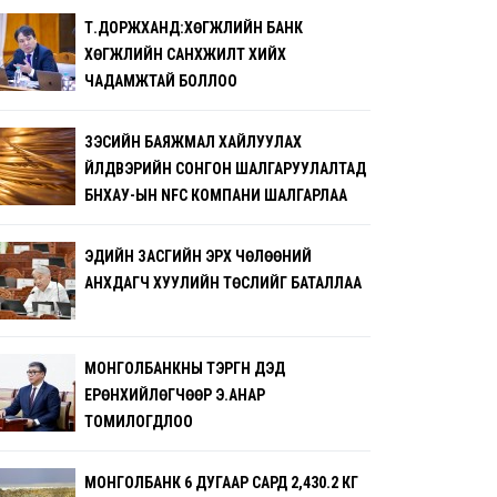
Т.ДОРЖХАНД:ХӨГЖЛИЙН БАНК
ХӨГЖЛИЙН САНХҮҮЖИЛТ ХИЙХ
ЧАДАМЖТАЙ БОЛЛОО
ЗЭСИЙН БАЯЖМАЛ ХАЙЛУУЛАХ
ҮЙЛДВЭРИЙН СОНГОН ШАЛГАРУУЛАЛТАД
БНХАУ-ЫН NFC КОМПАНИ ШАЛГАРЛАА
ЭДИЙН ЗАСГИЙН ЭРХ ЧӨЛӨӨНИЙ
АНХДАГЧ ХУУЛИЙН ТӨСЛИЙГ БАТАЛЛАА
МОНГОЛБАНКНЫ ТЭРГҮҮН ДЭД
ЕРӨНХИЙЛӨГЧӨӨР Э.АНАР
ТОМИЛОГДЛОО
МОНГОЛБАНК 6 ДУГААР САРД 2,430.2 КГ