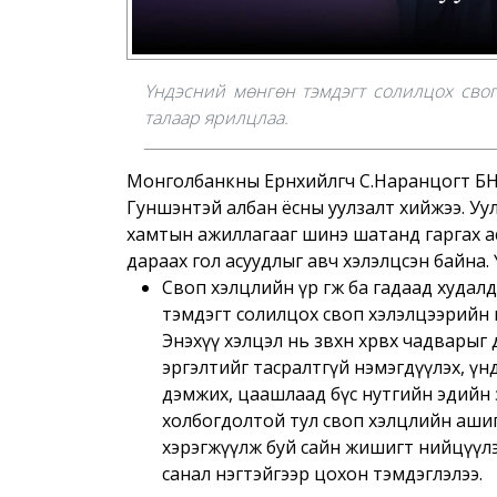
Үндэсний мөнгөн тэмдэгт солилцох своп
талаар ярилцлаа.
Монголбанкны Ерөнхийлөгч С.Наранцогт БН
Гуншэнтэй албан ёсны уулзалт хийжээ. Уу
хамтын ажиллагааг шинэ шатанд гаргах ас
дараах гол асуудлыг авч хэлэлцсэн байна. 
Своп хэлцлийн үр өгөөж ба гадаад худал
тэмдэгт солилцох своп хэлэлцээрийн г
Энэхүү хэлцэл нь зөвхөн хөрвөх чадвары
эргэлтийг тасралтгүй нэмэгдүүлэх, үнд
дэмжих, цаашлаад бүс нутгийн эдийн 
холбогдолтой тул своп хэлцлийн ашиг
хэрэгжүүлж буй сайн жишигт нийцүүл
санал нэгтэйгээр цохон тэмдэглэлээ.