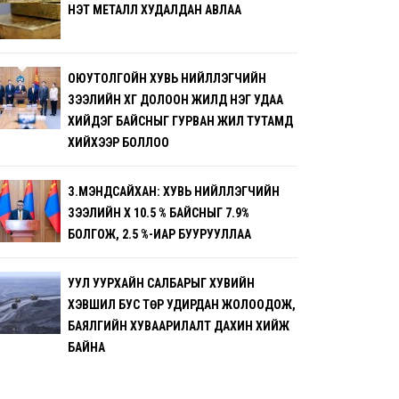
ҮНЭТ МЕТАЛЛ ХУДАЛДАН АВЛАА
ОЮУТОЛГОЙН ХУВЬ НИЙЛҮҮЛЭГЧИЙН
ЗЭЭЛИЙН ХҮҮГ ДОЛООН ЖИЛД НЭГ УДАА
ХИЙДЭГ БАЙСНЫГ ГУРВАН ЖИЛ ТУТАМД
ХИЙХЭЭР БОЛЛОО
З.МЭНДСАЙХАН: ХУВЬ НИЙЛҮҮЛЭГЧИЙН
ЗЭЭЛИЙН ХҮҮ 10.5 % БАЙСНЫГ 7.9%
БОЛГОЖ, 2.5 %-ИАР БУУРУУЛЛАА
УУЛ УУРХАЙН САЛБАРЫГ ХУВИЙН
ХЭВШИЛ БУС ТӨР УДИРДАН ЖОЛООДОЖ,
БАЯЛГИЙН ХУВААРИЛАЛТ ДАХИН ХИЙЖ
БАЙНА