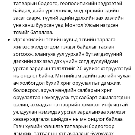
татварын бодлого, геополитикийн ээдрээтэй
байдал, дайн үргэлжилж, өмнөд хөршийн эдийн
засаг саарч, түүхий эдийн дэлхийн зах зээлийн
үнэ ханш буурсан үед Монгол Улсын нэгдсэн
төсвийг баталлаа.
Ирэх жилийн төсвийн хувьд төсвийн зарлага
жилээс жилд огцом тэлдэг байдлыг таслан
зогсоож, ялангуяа уул уурхайн бүтээгдэхүүний
дэлхийн зах зээл дэх үнийн өсөлтөд дулдуйдсан
урсгал зардлын тэлэлтийг 2.0 хувиас хэтрүүлээгүй
нь онцлог байна. Мөн нийгэм эдийн засгийн чухал
ач холбогдол бүхий хөрөнгө оруулалтыг дэмжиж,
боловсрол, эрүүл мэндийн салбарын хөрөнгө
оруулалтаа нэмэгдүүлж тус салбарт ажиллагсдын
цалин, ахмадын тэтгэврийн хэмжээг инфляцтай
уялдуулан нэмэхдээ урсгал зардлынхаа хэмжээг
хэвээр хадгалж шийдсэн нь мөн онцлог байлаа.
Гэвч хувийн хэвшлээ татварын бодлогоор
дэмжих, татварын хэт ачааллыг бууруулах,