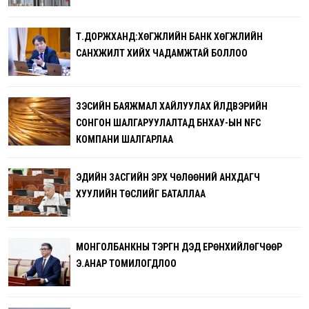
Т.ДОРЖХАНД:ХӨГЖЛИЙН БАНК ХӨГЖЛИЙН
САНХҮҮЖИЛТ ХИЙХ ЧАДАМЖТАЙ БОЛЛОО
ЗЭСИЙН БАЯЖМАЛ ХАЙЛУУЛАХ ҮЙЛДВЭРИЙН
СОНГОН ШАЛГАРУУЛАЛТАД БНХАУ-ЫН NFC
КОМПАНИ ШАЛГАРЛАА
ЭДИЙН ЗАСГИЙН ЭРХ ЧӨЛӨӨНИЙ АНХДАГЧ
ХУУЛИЙН ТӨСЛИЙГ БАТАЛЛАА
МОНГОЛБАНКНЫ ТЭРГҮҮН ДЭД ЕРӨНХИЙЛӨГЧӨӨР
Э.АНАР ТОМИЛОГДЛОО