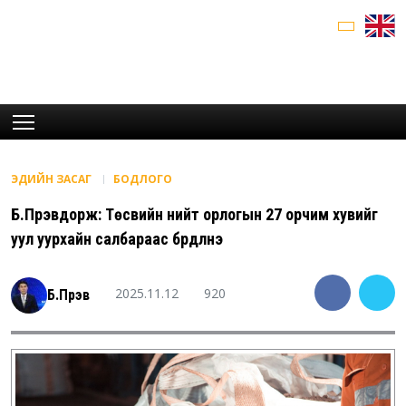
ЭДИЙН ЗАСАГ
БОДЛОГО
Б.Пүрэвдорж: Төсвийн нийт орлогын 27 орчим хувийг
уул уурхайн салбараас бүрдүүлнэ
2025.11.12
920
Б.Пүрэв