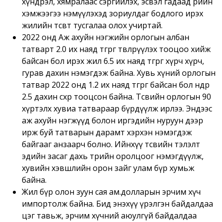
хүндрэл, хямралаас сэргийлэх, эсвэл гадаад өрийн
хэмжээгээ нэмүүлэхэд зориулдаг бодлого ирэх
жилийн төсөвт тусгалаа олох учиртай.
2022 онд Аж ахуйн нэгжийн орлогын албан
татварт 2.0 их наяд төгрөг төвлөрүүлэх тооцоо хийж
байсан бол ирэх жил 6.5 их наяд төгрөг хүрч хүрч,
гурав дахин нэмэгдэж байна. Хувь хүний орлогын
татвар 2022 онд 1.2 их наяд төгрөг байсан бол өнөөдөр
2.5 дахин өсөхөөр тооцсон байна. Төсвийн орлогын 90
хүртэлх хувиа татвараар бүрдүүлж ирлээ. Эндээс
аж ахуйн нэгжүүд болон иргэдийн нуруун дээр
ирж буй татварын дарамт хэрхэн нэмэгдэж
байгааг анзаарч болно. Ийнхүү төсвийн тэлэлт
эдийн засаг дахь төрийн оролцоог нэмэгдүүлж,
хувийн хэвшлийн орон зайг улам бүр хумьж
байна.
Жил бүр олон зуун сая ам.долларын эрчим хүч
импортолж байна. Бид энэхүү үрэлгэн байдалдаа
цэг тавьж, эрчим хүчний аюулгүй байдалдаа