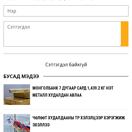
Сэтгэгдэл байхгүй
БУСАД МЭДЭЭ
МОНГОЛБАНК 7 ДУГААР САРД 1,439.2 КГ ҮНЭТ
МЕТАЛЛ ХУДАЛДАН АВЛАА
ЧӨЛӨӨТ ХУДАЛДААНЫ ТҮР ХЭЛЭЛЦЭЭР ХЭРЭГЖИЖ
ЭХЭЛЛЭЭ