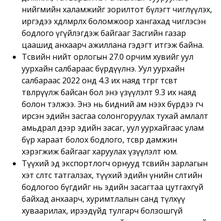
нийгмийн халамжийг зорилтот бүлэгт чиглүүлэх,
иргэдээ хөдөлмөрлөх боломжоор хангахад чиглэсэн
бодлого үгүйлэгдэж байгааг Засгийн газар
цаашид анхаарч ажиллана гэдэгт итгэж байна.
Төсвийн нийт орлогын 27.0 орчим хувийг уул
уурхайн салбараас бүрдүүлнэ. Уул уурхайн
салбараас 2022 онд 4.3 их наяд төгрөг төсөвт
төвлөрүүлж байсан бол энэ үзүүлэлт 9.3 их наяд
болон тэлжээ. Энэ нь бидний ам нээх бүрдээ өгч
ирсэн эдийн засгаа солонгоруулах тухай амлалт
амьдрал дээр эдийн засаг, уул уурхайгаас улам
бүр хараат болох бодлого, төсвөөр дамжин
хэрэгжиж байгааг харуулах үзүүлэлт юм.
Түүхий эд экспортлогч орнууд төсвийн зарлагын
хэт өсөлтөөс татгалзах, түүхий эдийн үнийн өсөлтийн
бодлогоо бүгдийг нь эдийн засагтаа цутгахгүй
байхад анхаарч, хуримтлалын санд түлхүү
хуваарилах, ирээдүйд тулгарч болзошгүй