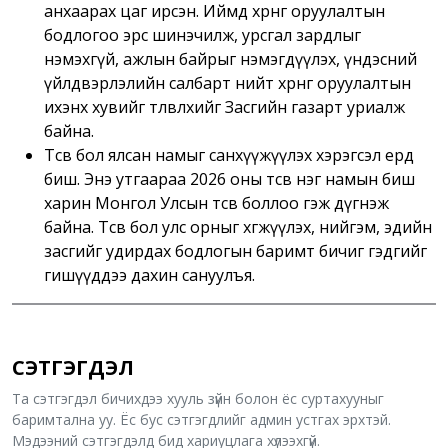
анхаарах цаг ирсэн. Иймд хөрөнгө оруулалтын
бодлогоо эрс шинэчилж, урсгал зардлыг
нэмэхгүй, ажлын байрыг нэмэгдүүлэх, үндэсний
үйлдвэрлэлийн салбарт нийт хөрөнгө оруулалтын
ихэнх хувийг төлөвлөхийг Засгийн газарт уриалж
байна.
Төсөв бол ялсан намыг санхүүжүүлэх хэрэгсэл ердөө
биш. Энэ утгаараа 2026 оны төсөв нэг намын биш
харин Монгол Улсын төсөв боллоо гэж дүгнэж
байна. Төсөв бол улс орныг хөгжүүлэх, нийгэм, эдийн
засгийг удирдах бодлогын баримт бичиг гэдгийг
гишүүддээ дахин сануулъя.
СЭТГЭГДЭЛ
Та сэтгэгдэл бичихдээ хууль зүйн болон ёс суртахууныг
баримтална уу. Ёс бус сэтгэгдлийг админ устгах эрхтэй.
Мэдээний сэтгэгдэлд бид хариуцлага хүлээхгүй.