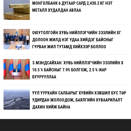
МОНГОЛБАНК 6 ДУГААР САРД 2,430.2 КГ ҮНЭТ
МЕТАЛЛ ХУДАЛДАН АВЛАА
ОЮУТОЛГОЙН ХУВЬ НИЙЛҮҮЛЭГЧИЙН ЗЭЭЛИЙН ХҮҮГ
ДОЛООН ЖИЛД НЭГ УДАА ХИЙДЭГ БАЙСНЫГ
ГУРВАН ЖИЛ ТУТАМД ХИЙХЭЭР БОЛЛОО
З.МЭНДСАЙХАН: ХУВЬ НИЙЛҮҮЛЭГЧИЙН ЗЭЭЛИЙН ХҮҮ
10.5 % БАЙСНЫГ 7.9% БОЛГОЖ, 2.5 %-ИАР
БУУРУУЛЛАА
УУЛ УУРХАЙН САЛБАРЫГ ХУВИЙН ХЭВШИЛ БУС ТӨР
УДИРДАН ЖОЛООДОЖ, БАЯЛГИЙН ХУВААРИЛАЛТ
ДАХИН ХИЙЖ БАЙНА