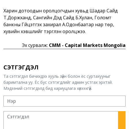
Харин дотоодын оролцогчдын хувьд Шадар Сайд
Т.Доржханд, Сангийн Дэд Сайд Б.Хулан, Голомт
банкны Гүйцэтгэх захирал А.Одонбаатар нар төр,
хувийн хэвшлийг тэргүүлэн оролцжээ.
Эх сурвалж:
CMM - Capital Markets Mongolia
СЭТГЭГДЭЛ
Та сэтгэгдэл бичихдээ хууль зүйн болон ёс суртахууныг
баримтална уу. Ёс бус сэтгэгдлийг админ устгах эрхтэй.
Мэдээний сэтгэгдэлд бид хариуцлага хүлээхгүй.