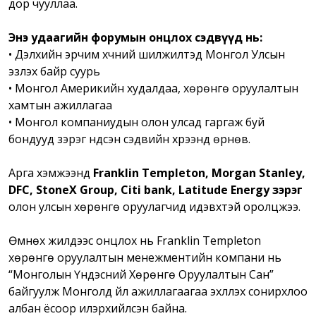
дор чууллаа.
Энэ удаагийн форумын онцлох сэдвүүд нь:
• Дэлхийн эрчим хүчний шилжилтэд Монгол Улсын
эзлэх байр суурь
• Монгол Америкийн худалдаа, хөрөнгө оруулалтын
хамтын ажиллагаа
• Монгол компаниудын олон улсад гаргаж буй
бондууд зэрэг үндсэн сэдвийн хүрээнд өрнөв.
Арга хэмжээнд
Franklin Templeton, Morgan Stanley,
DFC, StoneX Group, Citi bank, Latitude Energy зэрэг
олон улсын хөрөнгө оруулагчид идэвхтэй оролцжээ.
Өмнөх жилүүдээс онцлох нь Franklin Templeton
хөрөнгө оруулалтын менежментийн компани нь
“Монголын Үндэсний Хөрөнгө Оруулалтын Сан”
байгуулж Монголд үйл ажиллагаагаа эхлүүлэх сонирхлоо
албан ёсоор илэрхийлсэн байна.