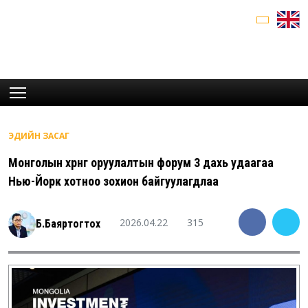
ЭДИЙН ЗАСАГ
Монголын хөрөнгө оруулалтын форум 3 дахь удаагаа
Нью-Йорк хотноо зохион байгуулагдлаа
2026.04.22
315
Б.Баяртогтох