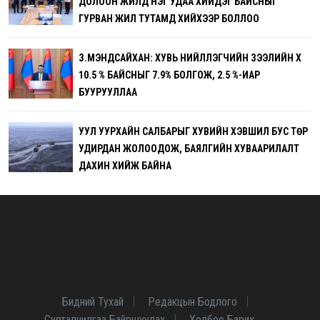
ДОЛООН ЖИЛД НЭГ УДАА ХИЙДЭГ БАЙСНЫГ
ГУРВАН ЖИЛ ТУТАМД ХИЙХЭЭР БОЛЛОО
З.МЭНДСАЙХАН: ХУВЬ НИЙЛҮҮЛЭГЧИЙН ЗЭЭЛИЙН ХҮҮ
10.5 % БАЙСНЫГ 7.9% БОЛГОЖ, 2.5 %-ИАР
БУУРУУЛЛАА
УУЛ УУРХАЙН САЛБАРЫГ ХУВИЙН ХЭВШИЛ БУС ТӨР
УДИРДАН ЖОЛООДОЖ, БАЯЛГИЙН ХУВААРИЛАЛТ
ДАХИН ХИЙЖ БАЙНА
Бидний Тухай
Редакцын Бодлого
Сурталчилгаа Байршуулах
Холбоо Барих