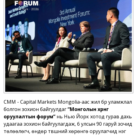
CMM - Capital Markets Mongolia-аас жил бүр уламжлал
болгон зохион байгуулдаг
“Монголын хөрөнгө
оруулалтын форум”
нь Нью Йорк хотод гурав дахь
удаагаа зохион байгуулагдаж, 6 улсын 90 гаруй зочид
төлөөлөгч, өндөр түвшний хөрөнгө оруулагчид нэг