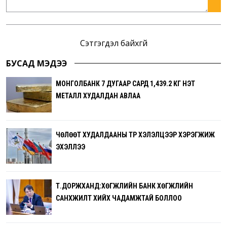
Сэтгэгдэл байхгүй
БУСАД МЭДЭЭ
МОНГОЛБАНК 7 ДУГААР САРД 1,439.2 КГ ҮНЭТ
МЕТАЛЛ ХУДАЛДАН АВЛАА
ЧӨЛӨӨТ ХУДАЛДААНЫ ТҮР ХЭЛЭЛЦЭЭР ХЭРЭГЖИЖ
ЭХЭЛЛЭЭ
Т.ДОРЖХАНД:ХӨГЖЛИЙН БАНК ХӨГЖЛИЙН
САНХҮҮЖИЛТ ХИЙХ ЧАДАМЖТАЙ БОЛЛОО