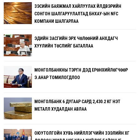
ЗЭСИЙН БАЯЖМАЛ ХАЙЛУУЛАХ ҮЙЛДВЭРИЙН
СОНГОН ШАЛГАРУУЛАЛТАД БНХАУ-ЫН NFC
КОМПАНИ ШАЛГАРЛАА
ЭДИЙН ЗАСГИЙН ЭРХ ЧӨЛӨӨНИЙ АНХДАГЧ
ХУУЛИЙН ТӨСЛИЙГ БАТАЛЛАА
МОНГОЛБАНКНЫ ТЭРГҮҮН ДЭД ЕРӨНХИЙЛӨГЧӨӨР
Э.АНАР ТОМИЛОГДЛОО
МОНГОЛБАНК 6 ДУГААР САРД 2,430.2 КГ ҮНЭТ
МЕТАЛЛ ХУДАЛДАН АВЛАА
ОЮУТОЛГОЙН ХУВЬ НИЙЛҮҮЛЭГЧИЙН ЗЭЭЛИЙН ХҮҮГ