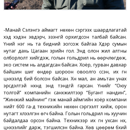
-
Манай Сэлэнгэ аймагт нөхөн сэргээх шаардлагатай
хэд хэдэн эвдэрч, эзэнгүй орхигдсон талбай байсан.
Үүний нэг нь та бидний зогсож байгаа Хүдэр сумын
нутаг дахь Цагаан зүрийн гол. Энд олон жил алтны
олборлолт хийгдэж, голын гольдрил нь өөрчлөгдөж,
эко систем нь алдагдсан байсан. Хоёр, гурван давхар
байшин шиг өндөр шороон овоолго үүссэн, их гүн
цүнхээлүүд бий болсон байсан. Хүн мал, ан амьтан унах
эрсдэлтэй нүхнүүд энд тэндгүй гарсан. Үүнийг “Оюу
толгой” компанийн санхүүжилтээр “Бугант нандин”,
“Жинжий майнинг” гэж манай аймгийн хоёр компани
нийт 600 га-д техникийн нөхөн сэргээлт хийж, орон
нутагт хүлээлгэн өгч байна. Голын гольдрил нь хуучин
байдалдаа орсон байна. Техникээр их гүн ухсан нүх,
цүнхээлийг дарж, тэгшилсэн байна. Хөв цөөрөм бүхий