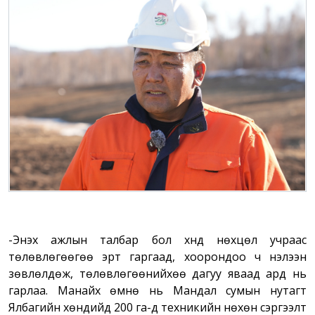
-Энэхүү ажлын талбар бол хүнд нөхцөл учраас
төлөвлөгөөгөө эрт гаргаад, хоорондоо ч нэлээн
зөвлөлдөж, төлөвлөгөөнийхөө дагуу яваад ард нь
гарлаа. Манайх өмнө нь Мандал сумын нутагт
Ялбагийн хөндийд 200 га-д техникийн нөхөн сэргээлт