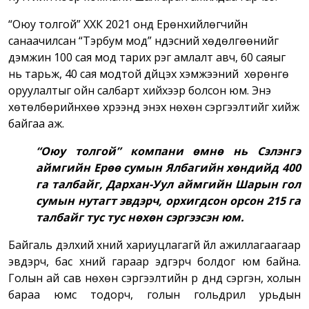
“Оюу толгой” ХХК 2021 онд Ерөнхийлөгчийн
санаачилсан “Тэрбум мод” үндэсний хөдөлгөөнийг
дэмжин 100 сая мод тарих үүрэг амлалт авч, 60 саяыг
нь тарьж, 40 сая модтой дүйцэх хэмжээний хөрөнгө
оруулалтыг ойн салбарт хийхээр болсон юм. Энэ
хөтөлбөрийнхөө
хүрээнд
энэхүү
нөхөн сэргээлтийг
хийж
байгаа аж
.
“Оюу толгой” компани өмнө нь Сэлэнгэ
аймгийн Ерөө сумын Ялбагийн хөндийд 400
га талбайг, Дархан-Уул аймгийн Шарын гол
сумын нутагт эвд
эрч, орхигдсон
орсон 215 га
талбайг тус тус нөхөн сэргээсэн юм.
Байгаль дэлхий хүний хариуцлагагүй үйл ажиллагаагаар
эвдэрч, бас хүний гараар эдгэрч болдог юм байна.
Голын ай сав нөхөн сэргээлтийн үр дүнд сэргэн, холын
бараа юмс тодорч, голын гольдрил урьдын