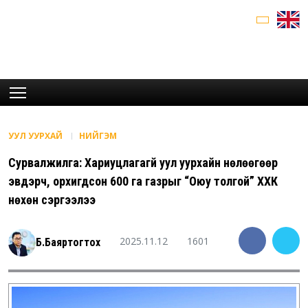
УУЛ УУРХАЙ
НИЙГЭМ
Сурвалжилга: Хариуцлагагүй уул уурхайн нөлөөгөөр
эвдэрч, орхигдсон 600 га газрыг “Оюу толгой” ХХК
нөхөн сэргээлээ
2025.11.12
1601
Б.Баяртогтох