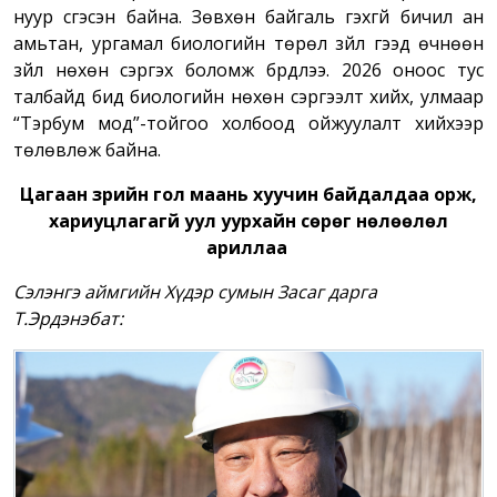
нуур үүсгэсэн байна. Зөвхөн байгаль гэхгүй бичил ан
амьтан, ургамал биологийн төрөл зүйл гээд өчнөөн
зүйл нөхөн сэргэх боломж бүрдлээ. 2026 оноос тус
талбайд бид биологийн нөхөн сэргээлт хийх, улмаар
“Тэрбум мод”-тойгоо холбоод ойжуулалт хийхээр
төлөвлөж байна.
Цагаан зүрийн гол маань хуучин байдалдаа орж,
хариуцлагагүй уул уурхайн сөрөг нөлөөлөл
ариллаа
Сэлэнгэ аймгийн Хүдэр сумын Засаг дарга
Т.Эрдэнэбат: