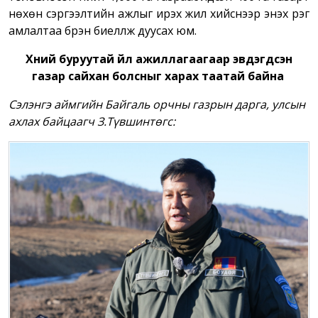
нөхөн сэргээлтийн ажлыг ирэх жил хийснээр энэхүү үүрэг
амлалтаа бүрэн биелүүлж дуусах юм.
Хүний буруутай үйл ажиллагаагаар эвдэгдсэн
газар сайхан болсныг харах таатай байна
Сэлэнгэ аймгийн Байгаль орчны газрын дарга, улсын
ахлах байцаагч З.Түвшинтөгс: