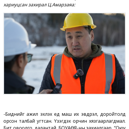
хариуцсан захирал Ц.Амарзаяа:
-Биднийг ажил эхлэх үед маш их эвдрэл, доройтолд
орсон талбай угтсан. Үзэгдэх орчин хязгаарлагдмал.
Битүү овоолго, далантай. БОУАӨЯ-ны захиалгаар, “Оюу