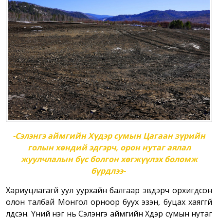
-Сэлэнгэ аймгийн Хүдэр сумын Цагаан зүрийн
голын хөндий эдгэрч, орон нутаг аялал
жуулчлалын бүс болгон хөгжүүлэх боломж
бүрдлээ-
Хариуцлагагүй уул уурхайн балгаар эвдэрч орхигдсон
олон талбай Монгол орноор буух эзэн, буцах хаяггүй
үлдсэн. Үүний нэг нь Сэлэнгэ аймгийн Хүдэр сумын нутаг