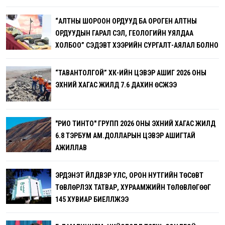
“АЛТНЫ ШОРООН ОРДУУД БА ОРОГЕН АЛТНЫ
ОРДУУДЫН ГАРАЛ ҮҮСЭЛ, ГЕОЛОГИЙН УЯЛДАА
ХОЛБОО” СЭДЭВТ ХЭЭРИЙН СУРГАЛТ-АЯЛАЛ БОЛНО
“ТАВАНТОЛГОЙ” ХК-ИЙН ЦЭВЭР АШИГ 2026 ОНЫ
ЭХНИЙ ХАГАС ЖИЛД 7.6 ДАХИН ӨСЖЭЭ
"РИО ТИНТО" ГРУПП 2026 ОНЫ ЭХНИЙ ХАГАС ЖИЛД
6.8 ТЭРБУМ АМ.ДОЛЛАРЫН ЦЭВЭР АШИГТАЙ
АЖИЛЛАВ
ЭРДЭНЭТ ҮЙЛДВЭР УЛС, ОРОН НУТГИЙН ТӨСӨВТ
ТӨВЛӨРҮҮЛЭХ ТАТВАР, ХУРААМЖИЙН ТӨЛӨВЛӨГӨӨГ
145 ХУВИАР БИЕЛҮҮЛЖЭЭ