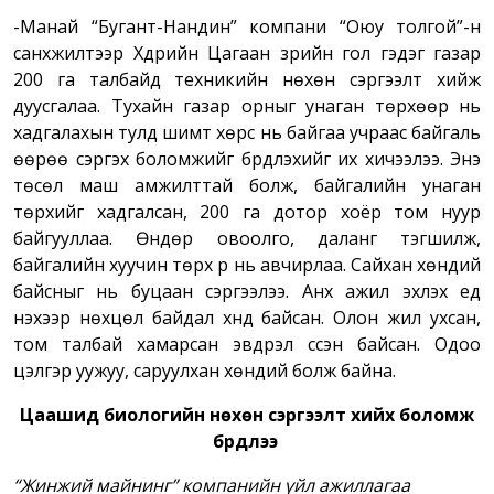
-Манай “Бугант-Нандин” компани “Оюу толгой”-н
санхүүжилтээр Хүдрийн Цагаан зүрийн гол гэдэг газар
200 га талбайд техникийн нөхөн сэргээлт хийж
дуусгалаа. Тухайн газар орныг унаган төрхөөр нь
хадгалахын тулд шимт хөрс нь байгаа учраас байгаль
өөрөө сэргэх боломжийг бүрдүүлэхийг их хичээлээ. Энэ
төсөл маш амжилттай болж, байгалийн унаган
төрхийг хадгалсан, 200 га дотор хоёр том нуур
байгууллаа. Өндөр овоолго, даланг тэгшилж,
байгалийн хуучин төрх рүү нь авчирлаа. Сайхан хөндий
байсныг нь буцаан сэргээлээ. Анх ажил эхлэх үед
үнэхээр нөхцөл байдал хүнд байсан. Олон жил ухсан,
том талбай хамарсан эвдрэл үүссэн байсан. Одоо
цэлгэр уужуу, саруулхан хөндий болж байна.
Цаашид биологийн нөхөн сэргээлт хийх боломж
бүрдлээ
“Жинжий майнинг” компанийн үйл ажиллагаа