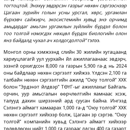
тогтоцтой. Энэхүү эвдэрсэн газрыг нөхөн сэргээснээр
Цагаан зүрийн голын усны урсгал, хөрс, ургамлан
бүрхэвч сайжирч, экосистемийн хувьд энэ орчимд
амьдардаг амьтан ургамлын зүйлийн бүрдэл болон
тоо толгой нэмэгдэх нөхцөл бүрдэх биологийн олон
янз байдалд чухал ач холдогдолтой”
гэлээ.
Монгол орны хэмжээнд сүүлийн 30 жилийн хугацаанд
хариуцлагагүй уул уурхайн үйл ажиллагаанаас эвдэрч,
эзэнгүй орхигдсон 8,000 га газрын 5,900 га-д нь 2024
оны байдлаар нөхөн сэргээлт хийжээ. Үлдсэн 2,100 га
талбайн нөхөн сэргээлтийн ажилд “Оюу толгой” ХХК
болон “Эрдэнэт үйлдвэр” ТӨҮГ-ыг ажиллахыг Байгаль
орчин, уур амьсгалын өөрчлөлтийн яамнаас хүсэж,
талууд дахин ширээний ард суусан байна. Ингээд
Сэлэнгэ аймагт хамаарах 1,000 га-д “Оюу толгой” ХХК
нөхөн сэргээлт хийхээр болж, Цагаан зүр сэргэв. “Оюу
толгой” компанийн хувьд Сэлэнгэ аймагт хийхээр
төлөвлөсөн нийт 1,000 га газраас үлдсэн 400 га газарт