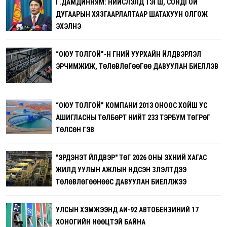
Г.ДАМДИННЯМ: НИЙСЛЭЛД ТЭГШ, СОНДГОЙ
ДУГААРЫН ХЯЗГААРЛАЛТААР ШАТАХУУН ОЛГОЖ
ЭХЭЛНЭ
“ОЮУ ТОЛГОЙ”-Н ГҮНИЙ УУРХАЙН ҮЙЛДВЭРЛЭЛ
ЭРЧИМЖИЖ, ТӨЛӨВЛӨГӨӨГӨӨ ДАВУУЛАН БИЕЛҮҮЛЭВ
“ОЮУ ТОЛГОЙ” КОМПАНИ 2013 ОНООС ХОЙШ УС
АШИГЛАСНЫ ТӨЛБӨРТ НИЙТ 233 ТЭРБУМ ТӨГРӨГ
ТӨЛСӨН ГЭВ
"ЭРДЭНЭТ ҮЙЛДВЭР" ТӨҮГ 2026 ОНЫ ЭХНИЙ ХАГАС
ЖИЛД УУЛЫН АЖЛЫН ҮНДСЭН ҮЗҮҮЛЭЛТҮҮДЭЭ
ТӨЛӨВЛӨГӨӨНӨӨС ДАВУУЛАН БИЕЛҮҮЛЖЭЭ
УЛСЫН ХЭМЖЭЭНД АИ-92 АВТОБЕНЗИНИЙ 17
ХОНОГИЙН НӨӨЦТЭЙ БАЙНА