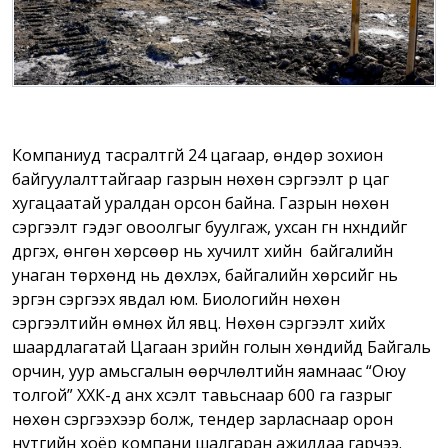
Компаниуд тасралтгүй 24 цагаар, өндөр зохион
байгуулалттайгаар
газрын
нөхөн сэргээлт рүү цаг
хугацаатай уралдан орсон байна.
Газрын
нөхөн
сэргээлт гэдэг овоолгыг буулгаж
,
ухсан гүн нүхнүүдийг
дүүргэх, өнгөн хөрсөөр нь хучилт хийн байгалийн
унаган төрхөнд нь дөхүүлэх, байгалийн хөрсийг нь
эргэн сэргээх явдал юм. Биологийн нөхөн
сэргээлтийн өмнөх үйл явц. Нөхөн сэргээлт хийх
шаардлагатай Цагаан зүрийн голын хөндийд Байгаль
орчин, уур амьсгал
ы
н өөрчлөлтийн яамнаас “Оюу
толгой” ХХК-д анх хүсэлт тавьснаар 600 га газрыг
нөхөн сэргээхээр болж, тендер зарласнаар орон
нутгийн хоёр компани шалгаран ажилдаа гарчээ.