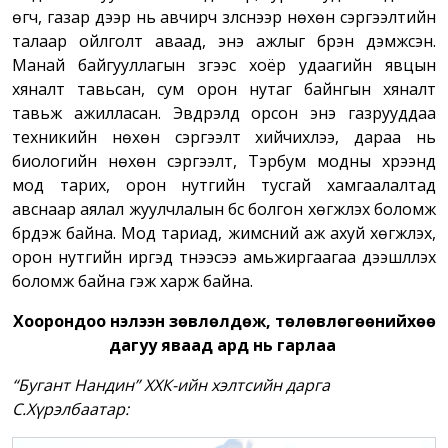
өгч, газар дээр нь авчирч үзүүлснээр нөхөн сэргээлтийн
талаар ойлголт аваад, энэ ажлыг бүрэн дэмжсэн.
Манай байгууллагын зүгээс хоёр удаагийн явцын
хяналт тавьсан, сум орон нутаг байнгын хяналт
тавьж ажилласан. Эвдрэлд орсон энэ газрууддаа
техникийн нөхөн сэргээлт хийчихлээ, дараа нь
биологийн нөхөн сэргээлт, Тэрбум модны хүрээнд
мод тарих, орон нутгийн тусгай хамгаалалтад
авснаар аялал жуулчлалын бүс болгон хөгжүүлэх боломж
бүрдэж байна. Мод тариад, жимсний аж ахуй хөгжүүлэх,
орон нутгийн иргэд түүнээсээ амьжиргаагаа дээшлүүлэх
боломж байна гэж харж байна.
Хоорондоо нэлээн зөвлөлдөж, төлөвлөгөөнийхөө
дагуу яваад ард нь гарлаа
“Бугант Нандин” ХХК-ийн хэлтсийн дарга
С.Хүрэлбаатар: