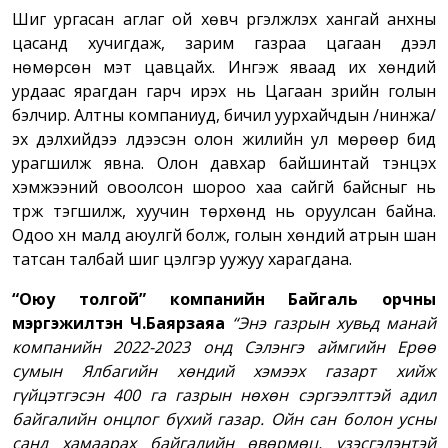
Шигүү ургасан аглаг ой хөвч үргэлжлэх хангай анхны
цасанд хучигдаж, зарим газраа цагаан дээл
нөмөрсөн мэт цавцайх. Ингэж яваад их хөндий
урдаас ярагдан гарч ирэх нь Цагаан зүрийн голын
бэлчир. Алтны компаниуд, бичил уурхайчдын /нинжа/
эх дэлхийдээ үлдээсэн олон жилийн ул мөрөөр бид
урагшилж явна. Олон давхар байшинтай тэнцэх
хэмжээний овоолсон шороо хаа сайгүй байсныг нь
түрж тэгшилж, хуучин төрхөнд нь оруулсан байна.
Одоо хүн малд аюулгүй болж, голын хөндий атрын шан
татсан талбай шиг цэлгэр уужуу харагдана.
“Оюу толгой” компанийн Байгаль орчны
мэргэжилтэн Ч.Баярзаяа
“Энэ газрын хувьд манай
компанийн 2022-2023 онд Сэлэнгэ аймгийн Ерөө
сумын Ялбагийн хөндий хэмээх газарт хийж
гүйцэтгэсэн 400 га газрын нөхөн сэргээлттэй адил
байгалийн онцлог бүхий газар. Ойн сан болон усны
санд хамаарах байгалийн өвөрмөц, үзэсгэлэнтэй