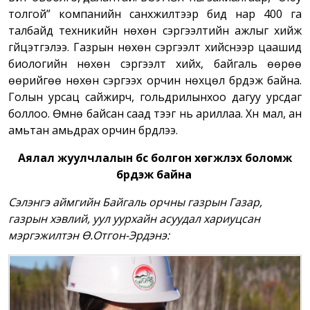
толгой” компанийн санхүүжилтээр бид нар 400 га
талбайд техникийн нөхөн сэргээлтийн ажлыг хийж
гүйцэтгэлээ. Газрын нөхөн сэргээлт хийснээр цаашид
биологийн нөхөн сэргээлт хийх, байгаль өөрөө
өөрийгөө нөхөн сэргээх орчин нөхцөл бүрдэж байна.
Голын урсац сайжирч, гольдрилынхоо дагуу урсдаг
боллоо. Өмнө байсан саад тээг нь ариллаа. Хүн мал, ан
амьтан амьдрах орчин бүрдлээ.
Аялал жуулчлалын бүс болгон хөгжүүлэх боломж
бүрдэж байна
Сэлэнгэ аймгийн Байгаль орчны газрын Газар,
газрын хэвлий, уул уурхайн асуудал хариуцсан
мэргэжилтэн Ө.Отгон-Эрдэнэ: