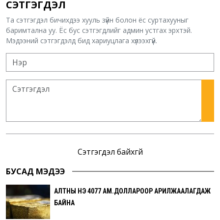
СЭТГЭГДЭЛ
Та сэтгэгдэл бичихдээ хууль зүйн болон ёс суртахууныг
баримтална уу. Ёс бус сэтгэгдлийг админ устгах эрхтэй.
Мэдээний сэтгэгдэлд бид хариуцлага хүлээхгүй.
Сэтгэгдэл байхгүй
БУСАД МЭДЭЭ
АЛТНЫ ҮНЭ 4077 АМ.ДОЛЛАРООР АРИЛЖААЛАГДАЖ
БАЙНА