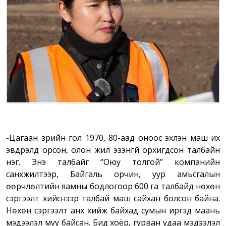
-Цагаан зүрийн гол 1970, 80-аад оноос эхлэн маш их
эвдрэлд орсон, олон жил эзэнгүй орхигдсон талбайн
нэг. Энэ талбайг “Оюу толгой” компанийн
санхүүжилтээр, Байгаль орчин, уур амьсгалын
өөрчлөлтийн яамны бодлогоор 600 га талбайд нөхөн
сэргээлт хийснээр талбай маш сайхан болсон байна.
Нөхөн сэргээлт анх хийж байхад сумын иргэд маань
мэдээлэл муу байсан. Бид хоёр, гурван удаа мэдээлэл