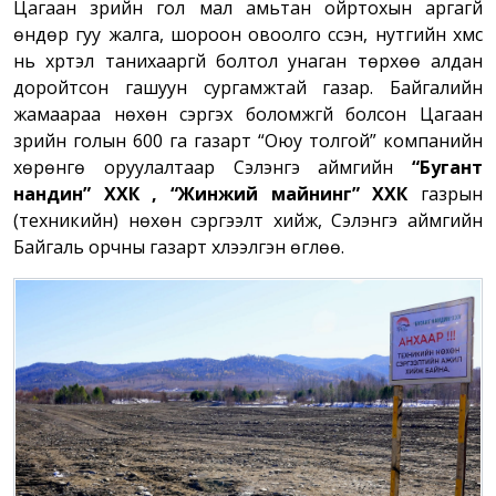
Цагаан зүрийн гол мал амьтан ойртохын аргагүй
өндөр гуу жалга, шороон овоолго үүссэн, нутгийн хүмүүс
нь хүртэл танихааргүй болтол унаган төрхөө алдан
доройтсон гашуун сургамжтай газар. Байгалийн
жамаараа нөхөн сэргэх боломжгүй болсон Цагаан
зүрийн голын 600 га газарт “Оюу толгой” компанийн
хөрөнгө оруулалтаар Сэлэнгэ аймгийн
“Бугант
нандин” ХХК , “Жинжий майнинг” ХХК
газрын
(техникийн)
нөхөн сэргээлт хийж, Сэлэнгэ аймгийн
Байгаль орчны газарт хүлээлгэн өглөө.