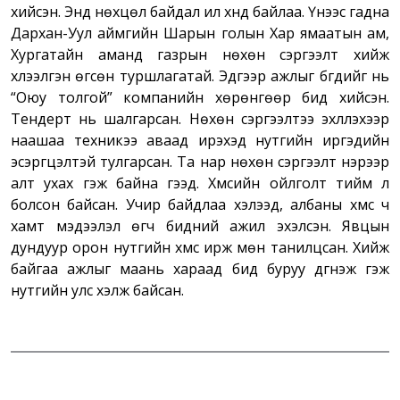
хийсэн. Энд нөхцөл байдал илүү хүнд байлаа. Үүнээс гадна
Дархан-Уул аймгийн Шарын голын Хар ямаатын ам,
Хургатайн аманд газрын нөхөн сэргээлт хийж
хүлээлгэн өгсөн туршлагатай. Эдгээр ажлыг бүгдийг нь
“Оюу толгой” компанийн хөрөнгөөр бид хийсэн.
Тендерт нь шалгарсан. Нөхөн сэргээлтээ эхлүүлэхээр
наашаа техникээ аваад ирэхэд нутгийн иргэдийн
эсэргүүцэлтэй тулгарсан. Та нар нөхөн сэргээлт нэрээр
алт ухах гэж байна гээд. Хүмүүсийн ойлголт тийм л
болсон байсан. Учир байдлаа хэлээд, албаны хүмүүс ч
хамт мэдээлэл өгч бидний ажил эхэлсэн. Явцын
дундуур орон нутгийн хүмүүс ирж мөн танилцсан. Хийж
байгаа ажлыг маань хараад бид буруу дүгнэж гэж
нутгийн улс хэлж байсан.