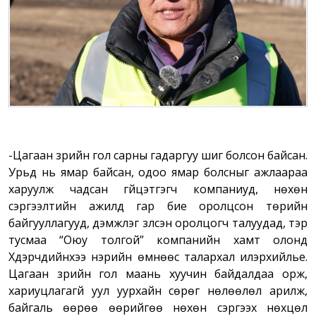
-Цагаан зүрийн гол сарны гадаргуу шиг болсон байсан.
Урьд нь ямар байсан, одоо ямар болсныг ажлаараа
харуулж чадсан гүйцэтгэгч компаниуд, нөхөн
сэргээлтийн ажилд гар бие оролцсон төрийн
байгууллагууд, дэмжлэг үзүүлсэн оролцогч талуудад, тэр
тусмаа “Оюу толгой” компанийн хамт олонд
Хүдэрчүүдийнхээ нэрийн өмнөөс талархал илэрхийлье.
Цагаан зүрийн гол маань хуучин байдалдаа орж,
хариуцлагагүй уул уурхайн сөрөг нөлөөлөл арилж,
байгаль өөрөө өөрийгөө нөхөн сэргээх нөхцөл