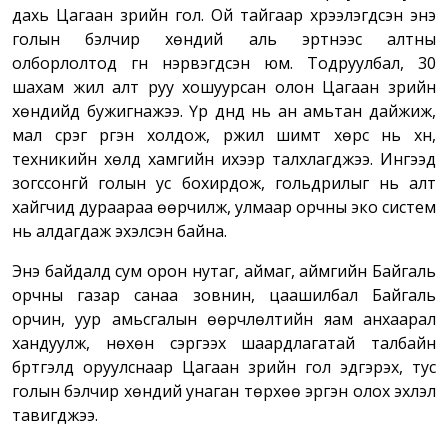
дахь Цагаан зүрийн гол. Ой тайгаар хүрээлэгдсэн энэ
голын бэлчир хөндий аль эртнээс алтны
олборлолтод гүн нэрвэгдсэн юм. Тодруулбал, 30
шахам жил алт руу хошуурсан
олон
Цагаан зүрийн
хөндий
д бужигнажээ
. Үр дүнд нь ан амьтан дайжиж,
мал сүрэг үргэн холдож, үржил шимт хөрс нь хүн,
техникийн хөлд хамгийн ихээр талхлагджээ. Ингээд
зогссонгүй голын ус бохирдож, гольдрилыг нь алт
хайгчид дураараа өөрчилж, улмаар орчны эко систем
нь алдагдаж эхэлсэн байна.
Энэ байдалд сум орон нутаг, аймаг, аймгийн Байгаль
орчны газар санаа зовнин, цаашилбал Байгаль
орчин, уур амьсгалын өөрчлөлтийн яам анхаарал
хандуулж, нөхөн сэргээх шаардлагатай талбайн
бүртгэлд оруулснаар Цагаан зүрийн гол эдгэрэх, тус
голын бэлчир хөндий унаган төрхөө эргэн олох эхлэл
тавигджээ.