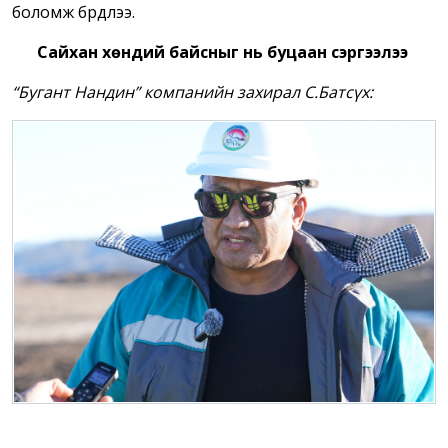
боломж бүрдлээ.
Сайхан хөндий байсныг нь буцаан сэргээлээ
“Бугант Нандин” компанийн захирал С.Батсүх: