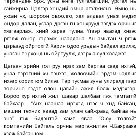
төрхөндөө орж, усны өнгө тулгалагшин, урсгал нь
сайжирна. Цэлгэр хөндий өмнүүр үргэлжилнэ. Өмнө нь
ухсан нүх, шороон овоолго, хөл алдвал унаж мэдэх
өндөр далан, усаар дүүрсэн гүн хонхрууд үзэгдэх орчныг
хязгаарлаж, хүний хараа тулна. Үүгээр явахад хүнээс
үргэлж сонор сэрэмж шаардана. Ан амьтан ч үргэж
цэрвээд ойртохгүй. Харин одоо урьдын байдал арилж,
унаган төрхөнд нь ойртуулж, дээрх аюул холджээ.
Цагаан зүрийн гол руу ирэх зам бартаа саад ихтэй,
унаа тэрэгний хүч тэнхээ, жолоочийн эрдэм чадлыг
ихээр сорих юм билээ. Тэр тусмаа зуны улиралд үүгээр
зорчино гэдэг олон цагийн ажил болж мэдэхээр.
Бороо хур ихтэй жил шавар шалбааг гэж тамтаггүй
байхаар. “Анх наашаа ирэхэд үүнээс ч хүнд байсан,
машин техник яваад зам улам сайжраад байгаа нь
энэ” гэж бидэнтэй хамт яваа “Оюу толгой”
компанийн Байгаль орчны мэргэжилтэн Ч.Баярзаяа
хэлж байсан юм.