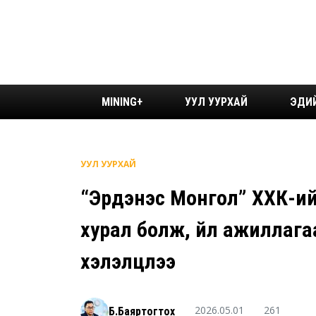
MINING+
УУЛ УУРХАЙ
ЭДИ
УУЛ УУРХАЙ
“Эрдэнэс Монгол” ХХК-и
хурал болж, үйл ажиллага
хэлэлцлээ
2026.05.01
261
Б.Баяртогтох