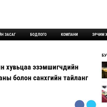
ЙН ЗАСАГ
БОДЛОГО
КОМПАНИ
ЭРЧИМ Х
БУ
йн хувьцаа эзэмшигчдийн
аны болон санхүүгийн тайланг