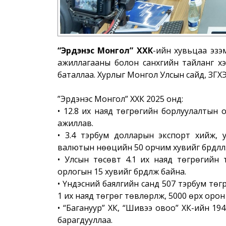
“Эрдэнэс Монгол” ХХК
-ийн хувьцаа эзэ
ажиллагааны болон санхүүгийн тайланг х
баталлаа. Хурлыг Монгол Улсын сайд, ЗГХЭ
”Эрдэнэс Монгол” ХХК 2025 онд:
• 12.8 их наяд төгрөгийн борлуулалтын 
ажиллав.
• 3.4 тэрбум долларын экспорт хийж, 
валютын нөөцийн 50 орчим хувийг бүрдүүлл
• Улсын төсөвт 4.1 их наяд төгрөгийн 
орлогын 15 хувийг бүрдүүлж байна.
• Үндэсний баялгийн санд 507 тэрбум тө
1 их наяд төгрөг төвлөрүүлж, 5000 өрх орон
• “Багануур” ХК, “Шивээ овоо” ХК-ийн 19
барагдууллаа.