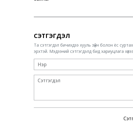
СЭТГЭГДЭЛ
Та сэтгэгдэл бичихдээ хууль зүйн болон ёс сурта
эрхтэй. Мэдээний сэтгэгдэлд бид хариуцлага хүлээх
Сэтг