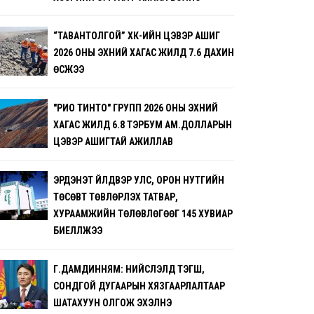
“ТАВАНТОЛГОЙ” ХК-ИЙН ЦЭВЭР АШИГ
2026 ОНЫ ЭХНИЙ ХАГАС ЖИЛД 7.6 ДАХИН
ӨСЖЭЭ
"РИО ТИНТО" ГРУПП 2026 ОНЫ ЭХНИЙ
ХАГАС ЖИЛД 6.8 ТЭРБУМ АМ.ДОЛЛАРЫН
ЦЭВЭР АШИГТАЙ АЖИЛЛАВ
ЭРДЭНЭТ ҮЙЛДВЭР УЛС, ОРОН НУТГИЙН
ТӨСӨВТ ТӨВЛӨРҮҮЛЭХ ТАТВАР,
ХУРААМЖИЙН ТӨЛӨВЛӨГӨӨГ 145 ХУВИАР
БИЕЛҮҮЛЖЭЭ
Г.ДАМДИННЯМ: НИЙСЛЭЛД ТЭГШ,
СОНДГОЙ ДУГААРЫН ХЯЗГААРЛАЛТААР
ШАТАХУУН ОЛГОЖ ЭХЭЛНЭ