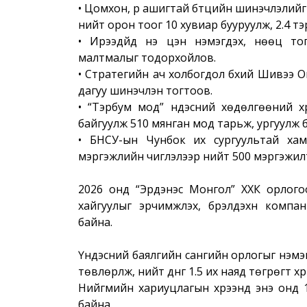
• Цомхон, үр ашигтай бүтцийн шинэчлэлийг
нийт орон тоог 10 хувиар бууруулж, 2.4 т
• Ирээдүйд үнэ цэн нэмэгдэх, нөөц т
малтмалыг тодорхойлов.
• Стратегийн ач холбогдол бүхий Шивээ
дагуу шинэчлэн тогтоов.
• “Тэрбум мод” үндэсний хөдөлгөөний хү
байгуулж 510 мянган мод тарьж, ургуулж 
• БНСУ-ын Чунбок их сургуультай ха
мэргэжлийн чиглэлээр нийт 500 мэргэжилт
2026 онд “Эрдэнэс Монгол” ХХК орлогоо ө
хайгуулыг эрчимжүүлэх, бүрэлдэхүүн комп
байна.
Үндэсний баялгийн сангийн орлогыг нэмэг
төвлөрүүлж, нийт дүнг 1.5 их наяд төгрөгт хү
Нийгмийн хариуцлагын хүрээнд энэ онд 
байна.