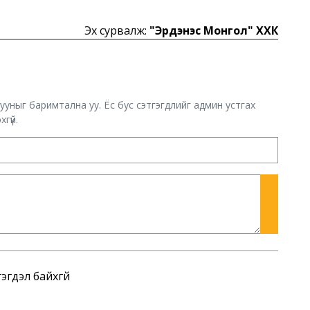
Эх сурвалж:
"Эрдэнэс Монгол" ХХК
хууныг баримтална уу. Ёс бус сэтгэгдлийг админ устгах
гүй.
эгдэл байхгүй