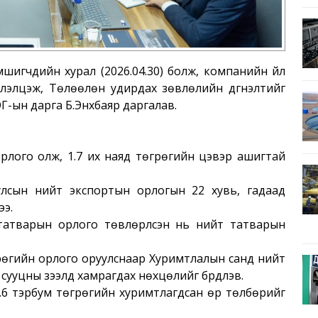
мшигчдийн хурал (2026.04.30) болж, компанийн үйл
элэлцэж, Төлөөлөн удирдах зөвлөлийн дүгнэлтийг
Г-ын дарга Б.Энхбаяр даргалав.
орлого олж, 1.7 их наяд төгрөгийн цэвэр ашигтай
улсын нийт экспортын орлогын 22 хувь, гадаад
ээ.
татварын орлого төвлөрүүлсэн нь нийт татварын
грөгийн орлого оруулснаар Хуримтлалын санд нийт
 сууцны зээлд хамрагдах нөхцөлийг бүрдүүлэв.
4.6 тэрбум төгрөгийн хуримтлагдсан өр төлбөрийг