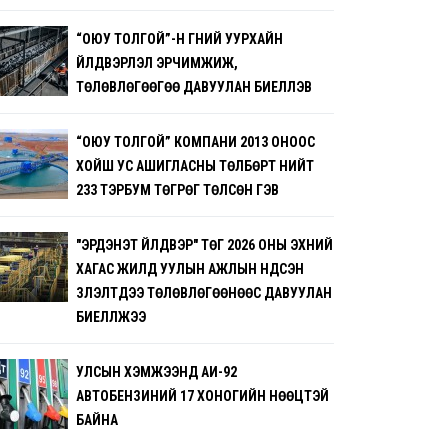
“ОЮУ ТОЛГОЙ”-Н ГҮНИЙ УУРХАЙН
ҮЙЛДВЭРЛЭЛ ЭРЧИМЖИЖ,
ТӨЛӨВЛӨГӨӨГӨӨ ДАВУУЛАН БИЕЛҮҮЛЭВ
“ОЮУ ТОЛГОЙ” КОМПАНИ 2013 ОНООС
ХОЙШ УС АШИГЛАСНЫ ТӨЛБӨРТ НИЙТ
233 ТЭРБУМ ТӨГРӨГ ТӨЛСӨН ГЭВ
"ЭРДЭНЭТ ҮЙЛДВЭР" ТӨҮГ 2026 ОНЫ ЭХНИЙ
ХАГАС ЖИЛД УУЛЫН АЖЛЫН ҮНДСЭН
ҮЗҮҮЛЭЛТҮҮДЭЭ ТӨЛӨВЛӨГӨӨНӨӨС ДАВУУЛАН
БИЕЛҮҮЛЖЭЭ
УЛСЫН ХЭМЖЭЭНД АИ-92
АВТОБЕНЗИНИЙ 17 ХОНОГИЙН НӨӨЦТЭЙ
БАЙНА