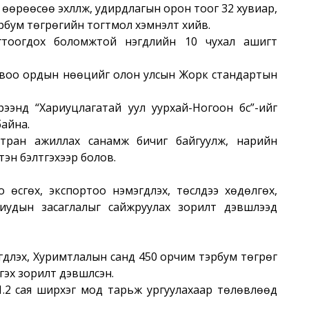
 өөрөөсөө эхлүүлж, удирдлагын орон тоог 32 хувиар,
эрбум төгрөгийн тогтмол хэмнэлт хийв.
огтоогдох боломжтой нэгдлийн 10 чухал ашигт
 Овоо ордын нөөцийг олон улсын Жорк стандартын
рээнд “Хариуцлагатай уул уурхай-Ногоон бүс”-ийг
байна.
мтран ажиллах санамж бичиг байгуулж, нарийн
эн бэлтгэхээр болов.
сгөх, экспортоо нэмэгдүүлэх, төслүүдээ хөдөлгөх,
аниудын засаглалыг сайжруулах зорилт дэвшүүлээд
дүүлэх, Хуримтлалын санд 450 орчим тэрбум төгрөг
ргэх зорилт дэвшүүлсэн.
1.2 сая ширхэг мод тарьж ургуулахаар төлөвлөөд