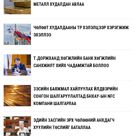
МЕТАЛЛ ХУДАЛДАН АВЛАА
ЧӨЛӨӨТ ХУДАЛДААНЫ ТҮР ХЭЛЭЛЦЭЭР ХЭРЭГЖИЖ
ЭХЭЛЛЭЭ
Т.ДОРЖХАНД:ХӨГЖЛИЙН БАНК ХӨГЖЛИЙН
САНХҮҮЖИЛТ ХИЙХ ЧАДАМЖТАЙ БОЛЛОО
ЗЭСИЙН БАЯЖМАЛ ХАЙЛУУЛАХ ҮЙЛДВЭРИЙН
СОНГОН ШАЛГАРУУЛАЛТАД БНХАУ-ЫН NFC
КОМПАНИ ШАЛГАРЛАА
ЭДИЙН ЗАСГИЙН ЭРХ ЧӨЛӨӨНИЙ АНХДАГЧ
ХУУЛИЙН ТӨСЛИЙГ БАТАЛЛАА