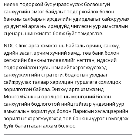
нөлөө тодорхой бус учраас үүсэж болзошгүй
санхүүгийн эмзэг байдлыг тодорхойлох болон
банкны салбарын эрсдэлийн удирдлагыг сайжруулах
үр дүнтэй арга нь ирээдүйд чиглэсэн уур амьсгалын
сценарь шинжилгээ болж буйг тэмдэглэв.
NDC Clinic арга хэмжээ нь байгаль орчин, санхүү,
эдийн засаг, эрчим хүчний яамд, төв банк болон
хөгжлийн банкны төлөөллийг нэгтгэн, Үндэсний
тодорхойлсон хувь нэмрийг хэрэгжүүлэхэд
санхүүжилтийн стратеги, бодлогын уялдааг
сайжруулах талаар харилцан туршлага солилцох
зорилготой байлаа. Энэхүү арга хэмжээнд
Монголбанкны оролцоо нь мөнгөний болон
санхүүгийн бодлоготой нийцтэйгээр үндэсний уур
амьсгалын зорилтууд болон Парисын хэлэлцээрийн
зорилтыг хэрэгжүүлэхэд төв банкны үүрэг нэмэгдэж
буйг бататгасан алхам боллоо.