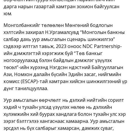
дарга нарын газартай хамтран зохион байгуулсан
юм.
Монголбанкийг төлөөлөн Мөнгөний бодлогын
хэлтсийн захирал Н.Ургамалсувд “Монголын банкны
салбар дахь уур амьсгалын сценарь шинжилгээ”
сэдвээр илтгэл тавьж, 2023 оноос NDC Partnership-
ийн дэмжлэгтэй хэрэгжиж буй “Төв банкыг
ногооруулахад бэлэн байдлын дэмжлэг үзүүлэх
төсөл”-ийн хүрээнд Нэгдсэн Үндэстний Байгууллагын
Ази, Номхон далайн бүсийн Эдийн засаг, нийгмийн
комисс (ESCAP)-тай хамтран хийсэн шинжилгээний үр
дүнг танилцууллаа.
Уур амьсгалын өөрчлөлт нь дэлхий нийтийн сорилт
хэдий ч тухайн улсад үзүүлэх нөлөө нь дэлхийн
хүлэмжийн хий буурах хандлага болон тухайн улс хэр
зэрэг бэлтгэлээ хангаснаас хамаарна. Уур амьсгалын
эрсдэл нь бүх салбарыг хамарсан, дамжих суваг,