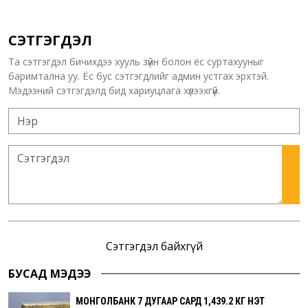
СЭТГЭГДЭЛ
Та сэтгэгдэл бичихдээ хууль зүйн болон ёс суртахууныг
баримтална уу. Ёс бус сэтгэгдлийг админ устгах эрхтэй.
Мэдээний сэтгэгдэлд бид хариуцлага хүлээхгүй.
Сэтгэгдэл байхгүй
БУСАД МЭДЭЭ
МОНГОЛБАНК 7 ДУГААР САРД 1,439.2 КГ ҮНЭТ