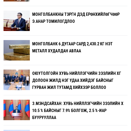
МОНГОЛБАНКНЫ ТЭРГҮҮН ДЭД ЕРӨНХИЙЛӨГЧӨӨР
Э.АНАР ТОМИЛОГДЛОО
МОНГОЛБАНК 6 ДУГААР САРД 2,430.2 КГ ҮНЭТ
МЕТАЛЛ ХУДАЛДАН АВЛАА
ОЮУТОЛГОЙН ХУВЬ НИЙЛҮҮЛЭГЧИЙН ЗЭЭЛИЙН ХҮҮГ
ДОЛООН ЖИЛД НЭГ УДАА ХИЙДЭГ БАЙСНЫГ
ГУРВАН ЖИЛ ТУТАМД ХИЙХЭЭР БОЛЛОО
З.МЭНДСАЙХАН: ХУВЬ НИЙЛҮҮЛЭГЧИЙН ЗЭЭЛИЙН ХҮҮ
10.5 % БАЙСНЫГ 7.9% БОЛГОЖ, 2.5 %-ИАР
БУУРУУЛЛАА