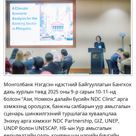
Монголбанк Нэгдсэн Үндэстний Байгууллагын Бангкок
дахь хурлын төвд 2025 оны 9-р сарын 10-11-нд
болсон “Ази, Номхон далайн бүсийн NDC Clinic” арга
хэмжээнд оролцож, банкны салбарын уур амьсгалын
сценарь шинжилгээний туршлагаа хуваалцлаа.
Энэхүү арга хэмжээг NDC Partnership, GIZ, UNEP,
UNDP болон UNESCAP, НҮБ-ын Уур амьсгалын
өөрчлөлтийн суурь конвенцын нарийн бичгийн