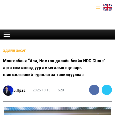
ЭДИЙН ЗАСАГ
Монголбанк “Ази, Номхон далайн бүсийн NDC Clinic”
арга хэмжээнд уур амьсгалын сценарь
шинжилгээний туршлагаа танилцууллаа
2025.10.13
628
Б.Пүрэв