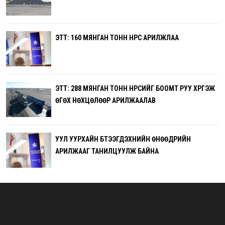
ЭТТ: 160 МЯНГАН ТОНН НҮҮРС АРИЛЖЛАА
ЭТТ: 288 МЯНГАН ТОНН НҮҮРСИЙГ БООМТ РУУ ХҮРГЭЖ
ӨГӨХ НӨХЦӨЛӨӨР АРИЛЖААЛАВ
УУЛ УУРХАЙН БҮТЭЭГДЭХҮҮНИЙН ӨНӨӨДРИЙН
АРИЛЖААГ ТАНИЛЦУУЛЖ БАЙНА