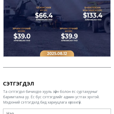
СЭТГЭГДЭЛ
Та сэтгэгдэл бичихдээ хууль зүйн болон ёс суртахууныг
баримтална уу. Ёс бус сэтгэгдлийг админ устгах эрхтэй.
Мэдээний сэтгэгдэлд бид хариуцлага хүлээхгүй.