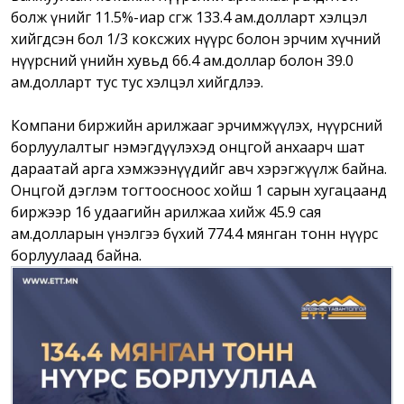
болж үнийг 11.5%-иар өсгөж 133.4 ам.долларт хэлцэл
хийгдсэн бол 1/3 коксжих нүүрс болон эрчим хүчний
нүүрсний үнийн хувьд 66.4 ам.доллар болон 39.0
ам.долларт тус тус хэлцэл хийгдлээ.
Компани биржийн арилжааг эрчимжүүлэх, нүүрсний
борлуулалтыг нэмэгдүүлэхэд онцгой анхаарч шат
дараатай арга хэмжээнүүдийг авч хэрэгжүүлж байна.
Онцгой дэглэм тогтоосноос хойш 1 сарын хугацаанд
биржээр 16 удаагийн арилжаа хийж 45.9 сая
ам.долларын үнэлгээ бүхий 774.4 мянган тонн нүүрс
борлуулаад байна.