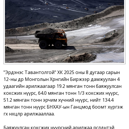
"Эрдэнэс Тавантолгой" ХК 2025 оны 8 дугаар сарын
12-ны өдөр Монголын Хөрөнгийн Биржээр дамжуулан 4
удаагийн арилжаагаар 19.2 мянган тонн баяжуулсан
коксжих нүүрс, 64.0 мянган тонн 1/3 коксжих нүүрс,
51.2 мянган тонн эрчим хүчний нүүрс, нийт 134.4
мянган тонн нүүрс БНХАУ-ын Ганцмод боомт хүргэж
өгөх нөхцөлөөр арилжааллаа.
Баяжуулсан коксжих нүүрсний арилжаа өрсөлдөөнтэй