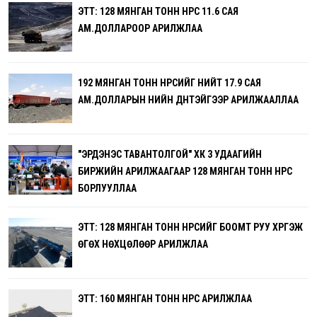
ЭТТ: 128 МЯНГАН ТОНН НҮҮРС 11.6 САЯ
АМ.ДОЛЛАРООР АРИЛЖЛАА
192 МЯНГАН ТОНН НҮҮРСИЙГ НИЙТ 17.9 САЯ
АМ.ДОЛЛАРЫН ҮНИЙН ДҮНТЭЙГЭЭР АРИЛЖААЛЛАА
"ЭРДЭНЭС ТАВАНТОЛГОЙ" ХК 3 УДААГИЙН
БИРЖИЙН АРИЛЖААГААР 128 МЯНГАН ТОНН НҮҮРС
БОРЛУУЛЛАА
ЭТТ: 128 МЯНГАН ТОНН НҮҮРСИЙГ БООМТ РУУ ХҮРГЭЖ
ӨГӨХ НӨХЦӨЛӨӨР АРИЛЖЛАА
ЭТТ: 160 МЯНГАН ТОНН НҮҮРС АРИЛЖЛАА