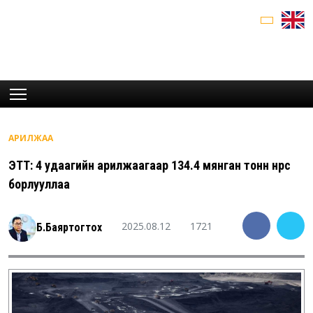
АРИЛЖАА
ЭТТ: 4 удаагийн арилжаагаар 134.4 мянган тонн нүүрс
борлууллаа
2025.08.12
1721
Б.Баяртогтох