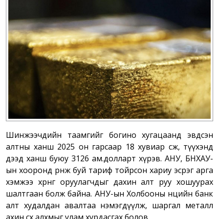
Шинжээчдийн таамгийг богино хугацаанд эвдсэн
алтны ханш 2025 он гарсаар 18 хувиар өсөж, түүхэнд
дээд ханш буюу 3126 ам.долларт хүрэв. АНУ, БНХАУ-
ын хооронд өрнөж буй тариф тойрсон хариу эсрэг арга
хэмжээ хөрөнгө оруулагчдыг дахин алт руу хошуурах
шалтгаан болж байна. АНУ-ын Холбооны нөөцийн банк
алт худалдан авалтаа нэмэгдүүлж, шаргал металл
ахин өсөх алхмыг улам хурдасгах болов.