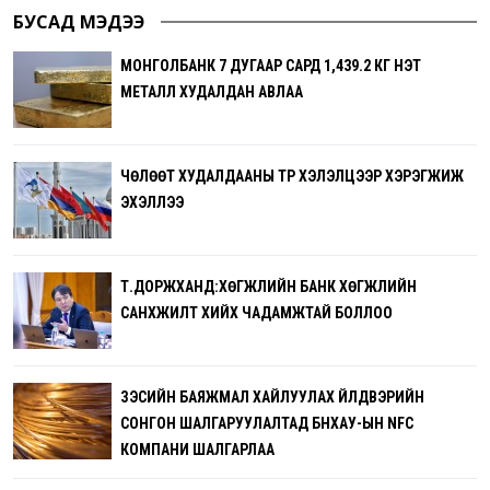
БУСАД МЭДЭЭ
МОНГОЛБАНК 7 ДУГААР САРД 1,439.2 КГ ҮНЭТ
МЕТАЛЛ ХУДАЛДАН АВЛАА
ЧӨЛӨӨТ ХУДАЛДААНЫ ТҮР ХЭЛЭЛЦЭЭР ХЭРЭГЖИЖ
ЭХЭЛЛЭЭ
Т.ДОРЖХАНД:ХӨГЖЛИЙН БАНК ХӨГЖЛИЙН
САНХҮҮЖИЛТ ХИЙХ ЧАДАМЖТАЙ БОЛЛОО
ЗЭСИЙН БАЯЖМАЛ ХАЙЛУУЛАХ ҮЙЛДВЭРИЙН
СОНГОН ШАЛГАРУУЛАЛТАД БНХАУ-ЫН NFC
КОМПАНИ ШАЛГАРЛАА