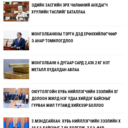
ЭДИЙН ЗАСГИЙН ЭРХ ЧӨЛӨӨНИЙ АНХДАГЧ
ХУУЛИЙН ТӨСЛИЙГ БАТАЛЛАА
МОНГОЛБАНКНЫ ТЭРГҮҮН ДЭД ЕРӨНХИЙЛӨГЧӨӨР
Э.АНАР ТОМИЛОГДЛОО
МОНГОЛБАНК 6 ДУГААР САРД 2,430.2 КГ ҮНЭТ
МЕТАЛЛ ХУДАЛДАН АВЛАА
ОЮУТОЛГОЙН ХУВЬ НИЙЛҮҮЛЭГЧИЙН ЗЭЭЛИЙН ХҮҮГ
ДОЛООН ЖИЛД НЭГ УДАА ХИЙДЭГ БАЙСНЫГ
ГУРВАН ЖИЛ ТУТАМД ХИЙХЭЭР БОЛЛОО
З.МЭНДСАЙХАН: ХУВЬ НИЙЛҮҮЛЭГЧИЙН ЗЭЭЛИЙН ХҮҮ
10.5 % БАЙСНЫГ 7.9% БОЛГОЖ, 2.5 %-ИАР