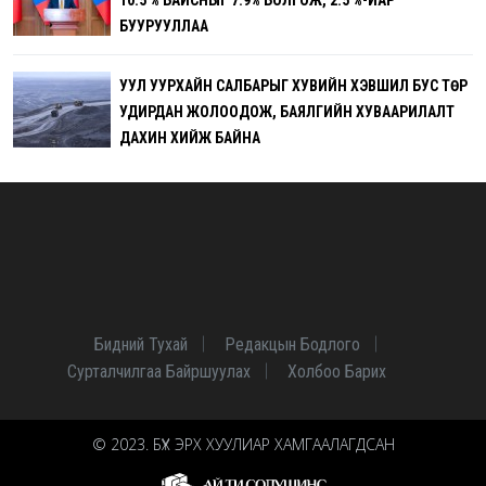
БУУРУУЛЛАА
УУЛ УУРХАЙН САЛБАРЫГ ХУВИЙН ХЭВШИЛ БУС ТӨР
УДИРДАН ЖОЛООДОЖ, БАЯЛГИЙН ХУВААРИЛАЛТ
ДАХИН ХИЙЖ БАЙНА
Бидний Тухай
Редакцын Бодлого
Сурталчилгаа Байршуулах
Холбоо Барих
© 2023. БҮХ ЭРХ ХУУЛИАР ХАМГААЛАГДСАН