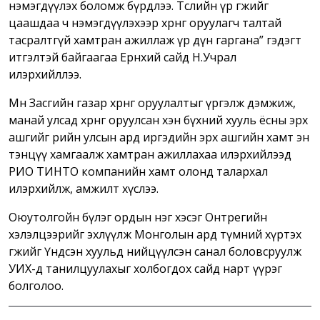
нэмэгдүүлэх боломж бүрдлээ. Төслийн үр өгөөжийг
цаашдаа ч нэмэгдүүлэхээр хөрөнгө оруулагч талтай
тасралтгүй хамтран ажиллаж үр дүн гаргана” гэдэгт
итгэлтэй байгаагаа Ерөнхий сайд Н.Учрал
илэрхийллээ.
Мөн Засгийн газар хөрөнгө оруулалтыг үргэлж дэмжиж,
манай улсад хөрөнгө оруулсан хэн бүхний хууль ёсны эрх
ашгийг өөрийн улсын ард иргэдийн эрх ашгийн хамт эн
тэнцүү хамгаалж хамтран ажиллахаа илэрхийлээд
РИО ТИНТО компанийн хамт олонд талархал
илэрхийлж, амжилт хүслээ.
Оюутолгойн бүлэг ордын нэг хэсэг Онтрегийн
хэлэлцээрийг эхлүүлж Монголын ард түмний хүртэх
өгөөжийг Үндсэн хуульд нийцүүлсэн санал боловсруулж
УИХ-д танилцуулахыг холбогдох сайд нарт үүрэг
болголоо.