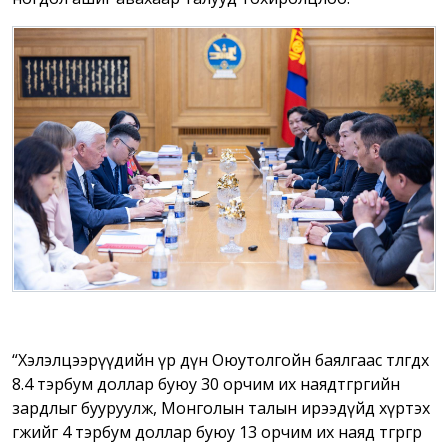
“Хэлэлцээрүүдийн үр дүн Оюутолгойн баялгаас төлөгдөх
8.4 тэрбум доллар буюу 30 орчим их наядтөгрөгийн
зардлыг бууруулж, Монголын талын ирээдүйд хүртэх
өгөөжийг 4 тэрбум доллар буюу 13 орчим их наяд төгрөгөөр