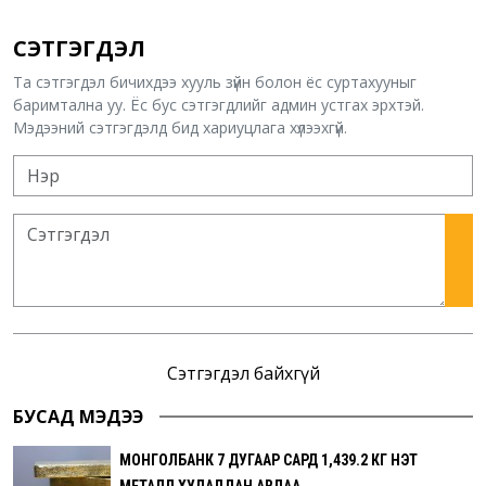
СЭТГЭГДЭЛ
Та сэтгэгдэл бичихдээ хууль зүйн болон ёс суртахууныг
баримтална уу. Ёс бус сэтгэгдлийг админ устгах эрхтэй.
Мэдээний сэтгэгдэлд бид хариуцлага хүлээхгүй.
Сэтгэгдэл байхгүй
БУСАД МЭДЭЭ
МОНГОЛБАНК 7 ДУГААР САРД 1,439.2 КГ ҮНЭТ