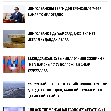
МОНГОЛБАНКНЫ ТЭРГҮҮН ДЭД ЕРӨНХИЙЛӨГЧӨӨР
Э.АНАР ТОМИЛОГДЛОО
МОНГОЛБАНК 6 ДУГААР САРД 2,430.2 КГ ҮНЭТ
МЕТАЛЛ ХУДАЛДАН АВЛАА
З.МЭНДСАЙХАН: ХУВЬ НИЙЛҮҮЛЭГЧИЙН ЗЭЭЛИЙН ХҮҮ
10.5 % БАЙСНЫГ 7.9% БОЛГОЖ, 2.5 %-ИАР
БУУРУУЛЛАА
УУЛ УУРХАЙН САЛБАРЫГ ХУВИЙН ХЭВШИЛ БУС ТӨР
УДИРДАН ЖОЛООДОЖ, БАЯЛГИЙН ХУВААРИЛАЛТ
ДАХИН ХИЙЖ БАЙНА
“UNLOCK THE MONGOLIAN ECONOMY” ӨРГӨТГӨСӨН