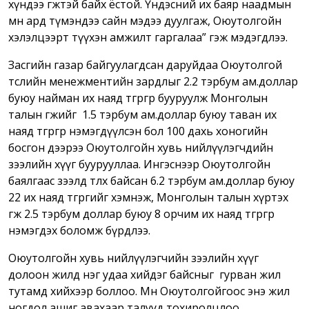
хүндээ өгөөжтэй байх ёстой. Үндэсний их баяр наадмын
өмнө ард түмэндээ сайн мэдээ дуулгаж, Оюутолгойн
хэлэлцээрт түүхэн амжилт гаргалаа” гэж мэдэгдлээ.
Засгийн газар байгуулагдсан даруйдаа Оюутолгой
төслийн
менежментийн зардлыг 2.2 тэрбум ам.доллар
буюу найман их наяд төгрөгөөр бууруулж
Монголын
талын өгөөжийг 1.5 тэрбум ам.доллар буюу таван их
наяд төгрөгөөр нэмэгдүүлсэн бол 100 дахь хоногийн
босгон дээрээ Оюутолгойн хувь нийлүүлэгчдийн
зээлийн хүүг буурууллаа. Ингэснээр Оюутолгойн
баялгаас зээлд төлөх байсан 6.2 тэрбум ам.доллар буюу
22 их наяд төгрөгийг хэмнэж, Монголын талын хүртэх
өгөөж 2.5 тэрбум доллар буюу 8 орчим их наяд төгрөгөөр
нэмэгдэх боломж бүрдлээ.
Оюутолгойн хувь нийлүүлэгчийн зээлийн хүүг
долоон жилд нэг удаа хийдэг байсныг гурван жил
тутамд хийхээр боллоо. Мөн Оюутолгойгоос энэ жил
ногдол ашиг авахаар талууд тохиролцлоо.