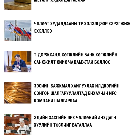
МЕТАЛЛ ХУДАЛДАН АВЛАА
ЧӨЛӨӨТ ХУДАЛДААНЫ ТҮР ХЭЛЭЛЦЭЭР ХЭРЭГЖИЖ
ЭХЭЛЛЭЭ
Т.ДОРЖХАНД:ХӨГЖЛИЙН БАНК ХӨГЖЛИЙН
САНХҮҮЖИЛТ ХИЙХ ЧАДАМЖТАЙ БОЛЛОО
ЗЭСИЙН БАЯЖМАЛ ХАЙЛУУЛАХ ҮЙЛДВЭРИЙН
СОНГОН ШАЛГАРУУЛАЛТАД БНХАУ-ЫН NFC
КОМПАНИ ШАЛГАРЛАА
ЭДИЙН ЗАСГИЙН ЭРХ ЧӨЛӨӨНИЙ АНХДАГЧ
ХУУЛИЙН ТӨСЛИЙГ БАТАЛЛАА