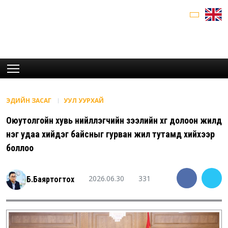
ЭДИЙН ЗАСАГ
УУЛ УУРХАЙ
Оюутолгойн хувь нийлүүлэгчийн зээлийн хүүг долоон жилд
нэг удаа хийдэг байсныг гурван жил тутамд хийхээр
боллоо
2026.06.30
331
Б.Баяртогтох