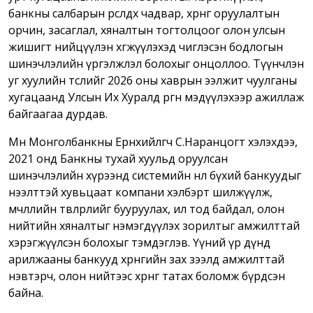
банкны салбарын өрсөлдөх чадвар, хөрөнгө оруулалтын
орчин, засаглал, хяналтын тогтолцоог олон улсын
жишигт нийцүүлэн хөгжүүлэхэд чиглэсэн бодлогын
шинэчлэлийн үргэлжлэл болохыг онцоллоо. Түүнчлэн
уг хуулийн төслийг 2026 оны хаврын ээлжит чуулганы
хугацаанд Улсын Их Хуралд өргөн мэдүүлэхээр ажиллаж
байгаагаа дурдав.
Мөн Монголбанкны Ерөнхийлөгч С.Наранцогт хэлэхдээ,
2021 онд Банкны тухай хуульд оруулсан
шинэчлэлийн хүрээнд системийн нөлөө бүхий банкуудыг
нээлттэй хувьцаат компани хэлбэрт шилжүүлж,
өмчлөлийн төвлөрлийг бууруулах, ил тод байдал, олон
нийтийн хяналтыг нэмэгдүүлэх зорилтыг амжилттай
хэрэгжүүлсэн болохыг тэмдэглэв. Үүний үр дүнд
арилжааны банкууд хөрөнгийн зах зээлд амжилттай
нэвтэрч, олон нийтээс хөрөнгө татах боломж бүрдсэн
байна.