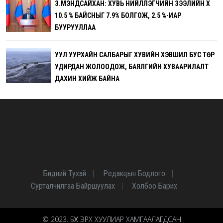
З.МЭНДСАЙХАН: ХУВЬ НИЙЛҮҮЛЭГЧИЙН ЗЭЭЛИЙН ХҮҮ
10.5 % БАЙСНЫГ 7.9% БОЛГОЖ, 2.5 %-ИАР
БУУРУУЛЛАА
УУЛ УУРХАЙН САЛБАРЫГ ХУВИЙН ХЭВШИЛ БУС ТӨР
УДИРДАН ЖОЛООДОЖ, БАЯЛГИЙН ХУВААРИЛАЛТ
ДАХИН ХИЙЖ БАЙНА
Бидний Тухай
Редакцын Бодлого
Сурталчилгаа Байршуулах
Холбоо Барих
© 2023. БҮХ ЭРХ ХУУЛИАР ХАМГААЛАГДСАН