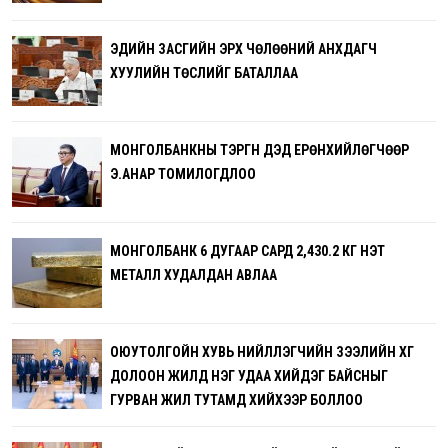
ЭДИЙН ЗАСГИЙН ЭРХ ЧӨЛӨӨНИЙ АНХДАГЧ
ХУУЛИЙН ТӨСЛИЙГ БАТАЛЛАА
МОНГОЛБАНКНЫ ТЭРГҮҮН ДЭД ЕРӨНХИЙЛӨГЧӨӨР
Э.АНАР ТОМИЛОГДЛОО
МОНГОЛБАНК 6 ДУГААР САРД 2,430.2 КГ ҮНЭТ
МЕТАЛЛ ХУДАЛДАН АВЛАА
ОЮУТОЛГОЙН ХУВЬ НИЙЛҮҮЛЭГЧИЙН ЗЭЭЛИЙН ХҮҮГ
ДОЛООН ЖИЛД НЭГ УДАА ХИЙДЭГ БАЙСНЫГ
ГУРВАН ЖИЛ ТУТАМД ХИЙХЭЭР БОЛЛОО