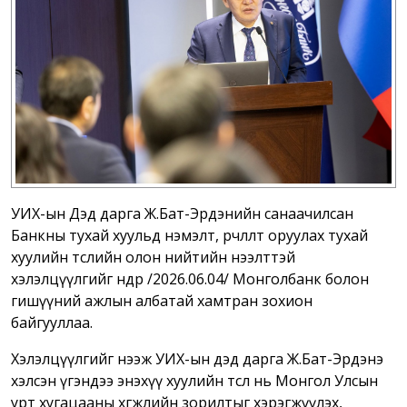
УИХ-ын Дэд дарга Ж.Бат-Эрдэнийн санаачилсан
Банкны тухай хуульд нэмэлт, өөрчлөлт оруулах тухай
хуулийн төслийн олон нийтийн нээлттэй
хэлэлцүүлгийг өнөөдөр /2026.06.04/ Монголбанк болон
гишүүний ажлын албатай хамтран зохион
байгууллаа.
Хэлэлцүүлгийг нээж УИХ-ын дэд дарга Ж.Бат-Эрдэнэ
хэлсэн үгэндээ энэхүү хуулийн төсөл нь Монгол Улсын
урт хугацааны хөгжлийн зорилтыг хэрэгжүүлэх,