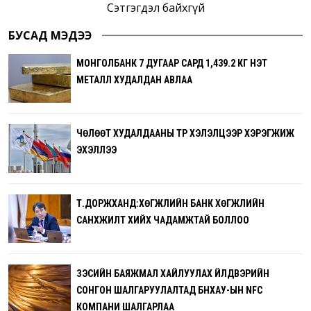
Сэтгэгдэл байхгүй
БУСАД МЭДЭЭ
МОНГОЛБАНК 7 ДУГААР САРД 1,439.2 КГ ҮНЭТ
МЕТАЛЛ ХУДАЛДАН АВЛАА
ЧӨЛӨӨТ ХУДАЛДААНЫ ТҮР ХЭЛЭЛЦЭЭР ХЭРЭГЖИЖ
ЭХЭЛЛЭЭ
Т.ДОРЖХАНД:ХӨГЖЛИЙН БАНК ХӨГЖЛИЙН
САНХҮҮЖИЛТ ХИЙХ ЧАДАМЖТАЙ БОЛЛОО
ЗЭСИЙН БАЯЖМАЛ ХАЙЛУУЛАХ ҮЙЛДВЭРИЙН
СОНГОН ШАЛГАРУУЛАЛТАД БНХАУ-ЫН NFC
КОМПАНИ ШАЛГАРЛАА