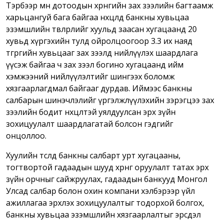
Тэрбээр мөн дотоодын хөрөнгийн зах зээлийн багтаамж
харьцангуй бага байгаа нөхцөлд банкны хувьцаа
эзэмшлийн төвлөрлийг хуульд заасан хугацаанд 20
хувьд хүргэхийн тулд ойролцоогоор 3.3 их наяд
төгрөгийн хувьцааг зах зээлд нийлүүлэх шаардлага
үүсэж байгаа ч зах зээл богино хугацаанд ийм
хэмжээний нийлүүлэлтийг шингээх боломж
хязгаарлагдмал байгааг дурдав. Иймээс банкны
салбарын шинэчлэлийг үргэлжлүүлэхийн зэрэгцээ зах
зээлийн бодит нөхцөлтэй уялдуулсан эрх зүйн
зохицуулалт шаардлагатай болсон гэдгийг
онцоллоо.
Хуулийн төсөлд банкны салбарт урт хугацааны,
тогтвортой гадаадын шууд хөрөнгө оруулалт татах эрх
зүйн орчныг сайжруулах, гадаадын банкууд Монгол
Улсад салбар болон охин компани хэлбэрээр үйл
ажиллагаа эрхлэх зохицуулалтыг тодорхой болгох,
банкны хувьцаа эзэмшлийн хязгаарлалтыг эрсдэл