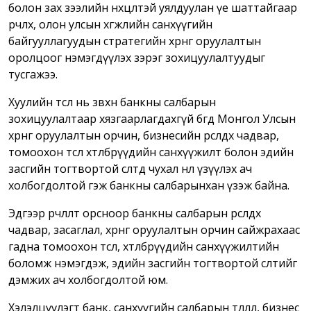
болон зах зээлийн нөхцөлтэй уялдуулан үе шаттайгаар
өөрчлөх, олон улсын хөгжлийн санхүүгийн
байгууллагуудын стратегийн хөрөнгө оруулалтын
оролцоог нэмэгдүүлэх зэрэг зохицуулалтуудыг
тусгажээ.
Хуулийн төсөл нь зөвхөн банкны салбарын
зохицуулалтаар хязгаарлагдахгүй бөгөөд Монгол Улсын
хөрөнгө оруулалтын орчин, бизнесийн өрсөлдөх чадвар,
томоохон төсөл хөтөлбөрүүдийн санхүүжилт болон эдийн
засгийн тогтвортой өсөлтөд чухал нөлөө үзүүлэх ач
холбогдолтой гэж банкны салбарынхан үзэж байна.
Эдгээр өөрчлөлт орсноор банкны салбарын өрсөлдөх
чадвар, засаглал, хөрөнгө оруулалтын орчин сайжрахаас
гадна томоохон төсөл, хөтөлбөрүүдийн санхүүжилтийн
боломж нэмэгдэж, эдийн засгийн тогтвортой өсөлтийг
дэмжих ач холбогдолтой юм.
Хэлэлцүүлэгт банк, санхүүгийн салбарын төлөөлөл, бизнес