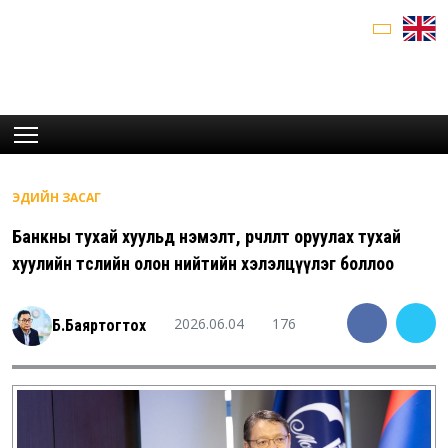
ЭДИЙН ЗАСАГ
Банкны тухай хуульд нэмэлт, өөрчлөлт оруулах тухай
хуулийн төслийн олон нийтийн хэлэлцүүлэг боллоо
2026.06.04
176
Б.Баяртогтох