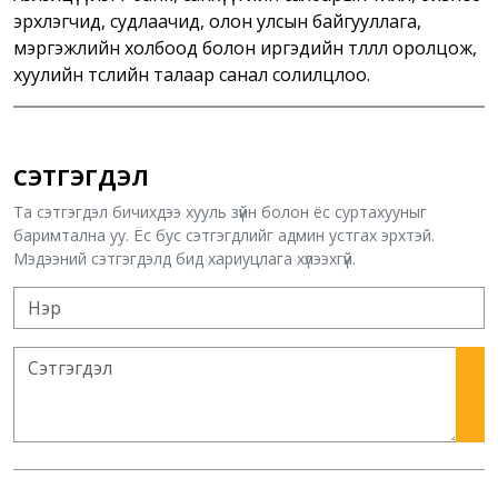
эрхлэгчид, судлаачид, олон улсын байгууллага,
мэргэжлийн холбоод болон иргэдийн төлөөлөл оролцож,
хуулийн төслийн талаар санал солилцлоо.
СЭТГЭГДЭЛ
Та сэтгэгдэл бичихдээ хууль зүйн болон ёс суртахууныг
баримтална уу. Ёс бус сэтгэгдлийг админ устгах эрхтэй.
Мэдээний сэтгэгдэлд бид хариуцлага хүлээхгүй.