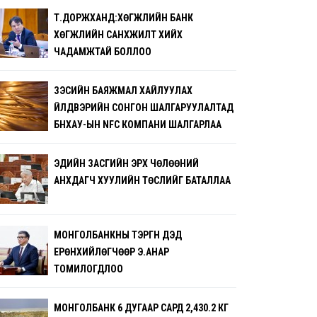
Т.ДОРЖХАНД:ХӨГЖЛИЙН БАНК
ХӨГЖЛИЙН САНХҮҮЖИЛТ ХИЙХ
ЧАДАМЖТАЙ БОЛЛОО
ЗЭСИЙН БАЯЖМАЛ ХАЙЛУУЛАХ
ҮЙЛДВЭРИЙН СОНГОН ШАЛГАРУУЛАЛТАД
БНХАУ-ЫН NFC КОМПАНИ ШАЛГАРЛАА
ЭДИЙН ЗАСГИЙН ЭРХ ЧӨЛӨӨНИЙ
АНХДАГЧ ХУУЛИЙН ТӨСЛИЙГ БАТАЛЛАА
МОНГОЛБАНКНЫ ТЭРГҮҮН ДЭД
ЕРӨНХИЙЛӨГЧӨӨР Э.АНАР
ТОМИЛОГДЛОО
МОНГОЛБАНК 6 ДУГААР САРД 2,430.2 КГ