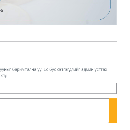
хууныг баримтална уу. Ёс бус сэтгэгдлийг админ устгах
гүй.