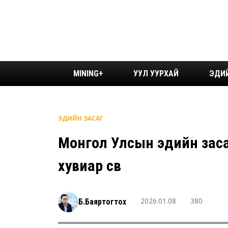
MINING+
УУЛ УУРХАЙ
ЭДИ
ЭДИЙН ЗАСАГ
Монгол Улсын эдийн заса
хувиар өсөв
2026.01.08
380
Б.Баяртогтох