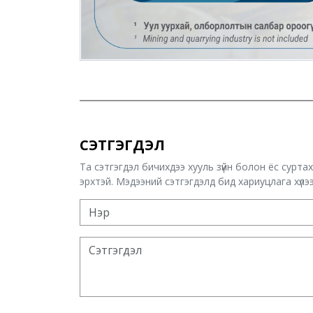
СЭТГЭГДЭЛ
Та сэтгэгдэл бичихдээ хууль зүйн болон ёс сурта
эрхтэй. Мэдээний сэтгэгдэлд бид хариуцлага хүлээх