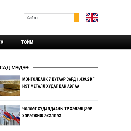
ҮЧ
ТОЙМ
САД МЭДЭЭ
МОНГОЛБАНК 7 ДУГААР САРД 1,439.2 КГ
ҮНЭТ МЕТАЛЛ ХУДАЛДАН АВЛАА
ЧӨЛӨӨТ ХУДАЛДААНЫ ТҮР ХЭЛЭЛЦЭЭР
ХЭРЭГЖИЖ ЭХЭЛЛЭЭ