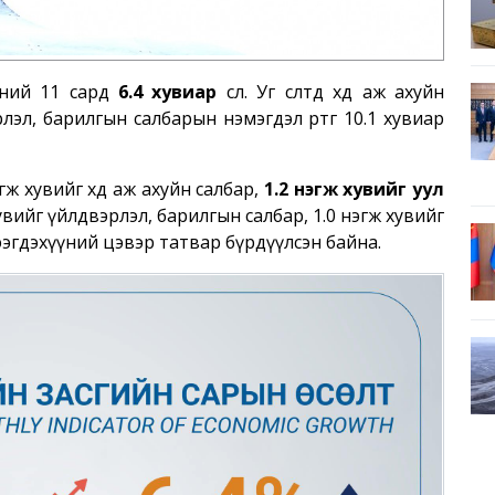
хний 11 сард
6.4 хувиар
өслөө. Уг өсөлтөд хөдөө аж ахуйн
рлэл, барилгын салбарын нэмэгдэл өртөг 10.1 хувиар
эгж хувийг хөдөө аж ахуйн салбар,
1.2 нэгж хувийг уул
хувийг үйлдвэрлэл, барилгын салбар, 1.0 нэгж хувийг
тээгдэхүүний цэвэр татвар бүрдүүлсэн байна.