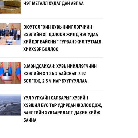
ҮНЭТ МЕТАЛЛ ХУДАЛДАН АВЛАА
ОЮУТОЛГОЙН ХУВЬ НИЙЛҮҮЛЭГЧИЙН
ЗЭЭЛИЙН ХҮҮГ ДОЛООН ЖИЛД НЭГ УДАА
ХИЙДЭГ БАЙСНЫГ ГУРВАН ЖИЛ ТУТАМД
ХИЙХЭЭР БОЛЛОО
З.МЭНДСАЙХАН: ХУВЬ НИЙЛҮҮЛЭГЧИЙН
ЗЭЭЛИЙН ХҮҮ 10.5 % БАЙСНЫГ 7.9%
БОЛГОЖ, 2.5 %-ИАР БУУРУУЛЛАА
УУЛ УУРХАЙН САЛБАРЫГ ХУВИЙН
ХЭВШИЛ БУС ТӨР УДИРДАН ЖОЛООДОЖ,
БАЯЛГИЙН ХУВААРИЛАЛТ ДАХИН ХИЙЖ
БАЙНА