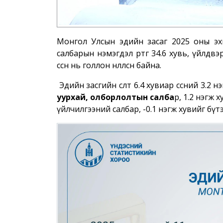
Монгол Улсын эдийн засаг 2025 оны э
салбарын нэмэгдэл өртөг 34.6 хувь, үйлдвэ
өссөн нь голлон нөлөөлсөн байна.
Эдийн засгийн өсөлт 6.4 хувиар өссөний 3.2 н
уурхай, олборлолтын салба
р, 1.2 нэгж 
үйлчилгээний салбар, -0.1 нэгж хувийг бү