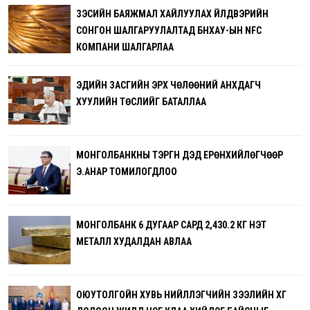
ЗЭСИЙН БАЯЖМАЛ ХАЙЛУУЛАХ ҮЙЛДВЭРИЙН
СОНГОН ШАЛГАРУУЛАЛТАД БНХАУ-ЫН NFC
КОМПАНИ ШАЛГАРЛАА
ЭДИЙН ЗАСГИЙН ЭРХ ЧӨЛӨӨНИЙ АНХДАГЧ
ХУУЛИЙН ТӨСЛИЙГ БАТАЛЛАА
МОНГОЛБАНКНЫ ТЭРГҮҮН ДЭД ЕРӨНХИЙЛӨГЧӨӨР
Э.АНАР ТОМИЛОГДЛОО
МОНГОЛБАНК 6 ДУГААР САРД 2,430.2 КГ ҮНЭТ
МЕТАЛЛ ХУДАЛДАН АВЛАА
ОЮУТОЛГОЙН ХУВЬ НИЙЛҮҮЛЭГЧИЙН ЗЭЭЛИЙН ХҮҮГ