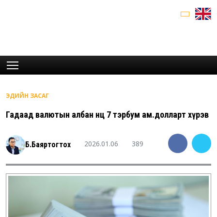
ЭДИЙН ЗАСАГ
Гадаад валютын албан нөөц 7 тэрбум ам.долларт хүрэв
2026.01.06
389
Б.Баяртогтох