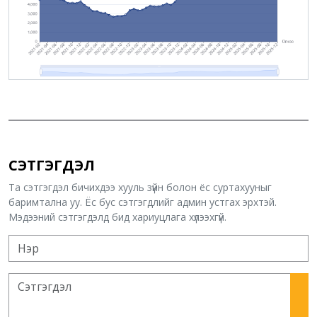
СЭТГЭГДЭЛ
Та сэтгэгдэл бичихдээ хууль зүйн болон ёс суртахууныг
баримтална уу. Ёс бус сэтгэгдлийг админ устгах эрхтэй.
Мэдээний сэтгэгдэлд бид хариуцлага хүлээхгүй.