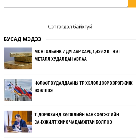
Сэтгэгдэл байхгүй
БУСАД МЭДЭЭ
МОНГОЛБАНК 7 ДУГААР САРД 1,439.2 КГ ҮНЭТ
МЕТАЛЛ ХУДАЛДАН АВЛАА
ЧӨЛӨӨТ ХУДАЛДААНЫ ТҮР ХЭЛЭЛЦЭЭР ХЭРЭГЖИЖ
ЭХЭЛЛЭЭ
Т.ДОРЖХАНД:ХӨГЖЛИЙН БАНК ХӨГЖЛИЙН
САНХҮҮЖИЛТ ХИЙХ ЧАДАМЖТАЙ БОЛЛОО