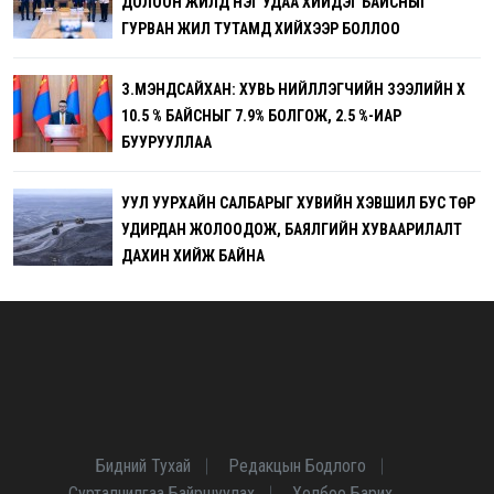
ДОЛООН ЖИЛД НЭГ УДАА ХИЙДЭГ БАЙСНЫГ
ГУРВАН ЖИЛ ТУТАМД ХИЙХЭЭР БОЛЛОО
З.МЭНДСАЙХАН: ХУВЬ НИЙЛҮҮЛЭГЧИЙН ЗЭЭЛИЙН ХҮҮ
10.5 % БАЙСНЫГ 7.9% БОЛГОЖ, 2.5 %-ИАР
БУУРУУЛЛАА
УУЛ УУРХАЙН САЛБАРЫГ ХУВИЙН ХЭВШИЛ БУС ТӨР
УДИРДАН ЖОЛООДОЖ, БАЯЛГИЙН ХУВААРИЛАЛТ
ДАХИН ХИЙЖ БАЙНА
Бидний Тухай
Редакцын Бодлого
Сурталчилгаа Байршуулах
Холбоо Барих