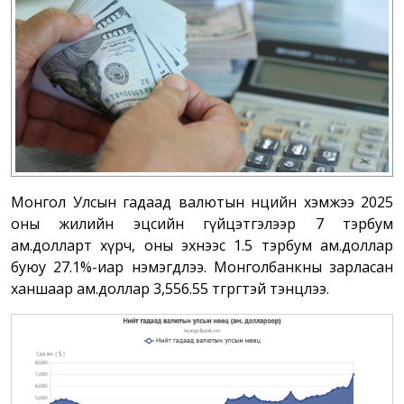
Монгол Улсын гадаад валютын нөөцийн хэмжээ 2025
оны жилийн эцсийн гүйцэтгэлээр 7 тэрбум
ам.долларт хүрч, оны эхнээс 1.5 тэрбум ам.доллар
буюу 27.1%-иар нэмэгдлээ. Монголбанкны зарласан
ханшаар ам.доллар 3,556.55 төгрөгтэй тэнцлээ.