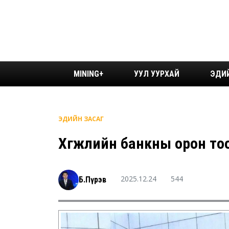
MINING+
УУЛ УУРХАЙ
ЭДИ
ЭДИЙН ЗАСАГ
Хөгжлийн банкны орон то
2025.12.24
544
Б.Пүрэв