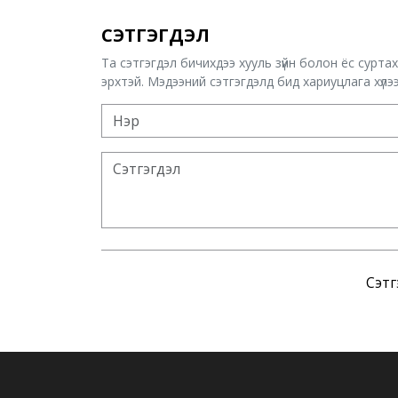
СЭТГЭГДЭЛ
Та сэтгэгдэл бичихдээ хууль зүйн болон ёс сурта
эрхтэй. Мэдээний сэтгэгдэлд бид хариуцлага хүлээх
Сэтг