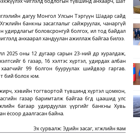
 бэхжүүлэх чиглэлд бодлогын түвшинд анхаарч, шат
 чиглэлийн дагуу Монгол Улсын Тэргүүн Шадар сайд
яр Хөгжлийн банкны засаглалыг сайжруулах, чанаргүй
ын удирдлагыг боловсронгуй болгох, ил тод байдал
иглэлд анхаарал хандуулан ажиллаж байгаа билээ.
влөл 2025 оны 12 дугаар сарын 23-ний өдөр хуралдаж,
 хэлтсийг 6 газар, 16 хэлтэс хүртэл, удирдах албан
хаагчийг 99 болгон бууруулах шийдвэр гаргав.
лт бий болох юм.
йжирч, хэвийн тогтвортой түвшинд хүртэл цомхон,
сгийн газар баримталж байгаа бөгөөд цаашид улс
ргэжлийн багаар удирдуулах үүргийг банкны Хувь
лбан ёсоор даалгасан байна.
Эх сурвалж: Эдийн засаг, хөгжлийн яам