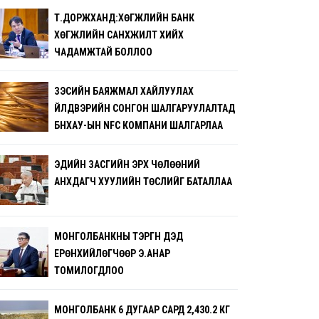
Т.ДОРЖХАНД:ХӨГЖЛИЙН БАНК
ХӨГЖЛИЙН САНХҮҮЖИЛТ ХИЙХ
ЧАДАМЖТАЙ БОЛЛОО
ЗЭСИЙН БАЯЖМАЛ ХАЙЛУУЛАХ
ҮЙЛДВЭРИЙН СОНГОН ШАЛГАРУУЛАЛТАД
БНХАУ-ЫН NFC КОМПАНИ ШАЛГАРЛАА
ЭДИЙН ЗАСГИЙН ЭРХ ЧӨЛӨӨНИЙ
АНХДАГЧ ХУУЛИЙН ТӨСЛИЙГ БАТАЛЛАА
МОНГОЛБАНКНЫ ТЭРГҮҮН ДЭД
ЕРӨНХИЙЛӨГЧӨӨР Э.АНАР
ТОМИЛОГДЛОО
МОНГОЛБАНК 6 ДУГААР САРД 2,430.2 КГ