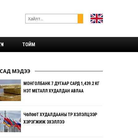
ҮЧ
ТОЙМ
САД МЭДЭЭ
МОНГОЛБАНК 7 ДУГААР САРД 1,439.2 КГ
ҮНЭТ МЕТАЛЛ ХУДАЛДАН АВЛАА
ЧӨЛӨӨТ ХУДАЛДААНЫ ТҮР ХЭЛЭЛЦЭЭР
ХЭРЭГЖИЖ ЭХЭЛЛЭЭ