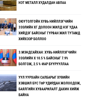
ҮНЭТ МЕТАЛЛ ХУДАЛДАН АВЛАА
ОЮУТОЛГОЙН ХУВЬ НИЙЛҮҮЛЭГЧИЙН
ЗЭЭЛИЙН ХҮҮГ ДОЛООН ЖИЛД НЭГ УДАА
ХИЙДЭГ БАЙСНЫГ ГУРВАН ЖИЛ ТУТАМД
ХИЙХЭЭР БОЛЛОО
З.МЭНДСАЙХАН: ХУВЬ НИЙЛҮҮЛЭГЧИЙН
ЗЭЭЛИЙН ХҮҮ 10.5 % БАЙСНЫГ 7.9%
БОЛГОЖ, 2.5 %-ИАР БУУРУУЛЛАА
УУЛ УУРХАЙН САЛБАРЫГ ХУВИЙН
ХЭВШИЛ БУС ТӨР УДИРДАН ЖОЛООДОЖ,
БАЯЛГИЙН ХУВААРИЛАЛТ ДАХИН ХИЙЖ
БАЙНА