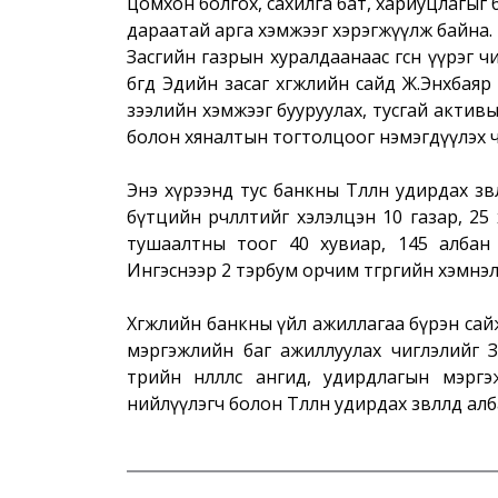
цомхон болгох, сахилга бат, хариуцлагыг
дараатай арга хэмжээг хэрэгжүүлж байна.
Засгийн газрын хуралдаанаас өгсөн үүрэг
бөгөөд Эдийн засаг хөгжлийн сайд Ж.Энхба
зээлийн хэмжээг бууруулах, тусгай актив
болон хяналтын тогтолцоог нэмэгдүүлэх ч
Энэ хүрээнд тус банкны Төлөөлөн удирдах зө
бүтцийн өөрчлөлтийг хэлэлцэн 10 газар, 25
тушаалтны тоог 40 хувиар, 145 албан 
Ингэснээр 2 тэрбум орчим төгрөгийн хэмнэ
Хөгжлийн банкны үйл ажиллагаа бүрэн са
мэргэжлийн баг ажиллуулах чиглэлийг За
төрийн нөлөөллөөс ангид, удирдлагын мэ
нийлүүлэгч болон Төлөөлөн удирдах зөвлөлд а