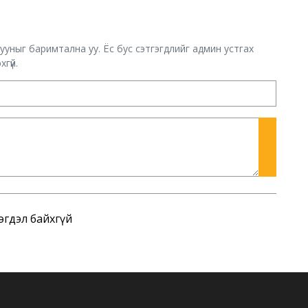
хууныг баримтална уу. Ёс бус сэтгэгдлийг админ устгах
гүй.
эгдэл байхгүй