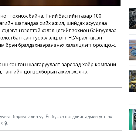
ног тохиож байна. Түүний Засгийн газар 100
араагийн шатандаа хийх ажил, шийдэх асуудлаа
"
сэдэвт нээлттэй хэлэлцүүлгийг зохион байгууллаа.
өл багтсан тус хэлэлцүүлэгт Н.Учрал үндсэн
бүрэн бүрэлдэхүүнээрээ энэхүү хэлэлцүүлэгт оролцож,
рын сонгон шалгаруулалт зарлаад хоёр компани
ч, гангийн цогцолборын ажил эхэлнэ.
.
хууныг баримтална уу. Ёс бус сэтгэгдлийг админ устгах
гүй.