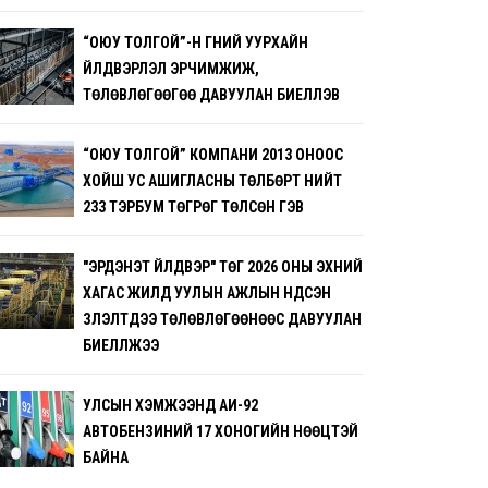
“ОЮУ ТОЛГОЙ”-Н ГҮНИЙ УУРХАЙН
ҮЙЛДВЭРЛЭЛ ЭРЧИМЖИЖ,
ТӨЛӨВЛӨГӨӨГӨӨ ДАВУУЛАН БИЕЛҮҮЛЭВ
“ОЮУ ТОЛГОЙ” КОМПАНИ 2013 ОНООС
ХОЙШ УС АШИГЛАСНЫ ТӨЛБӨРТ НИЙТ
233 ТЭРБУМ ТӨГРӨГ ТӨЛСӨН ГЭВ
"ЭРДЭНЭТ ҮЙЛДВЭР" ТӨҮГ 2026 ОНЫ ЭХНИЙ
ХАГАС ЖИЛД УУЛЫН АЖЛЫН ҮНДСЭН
ҮЗҮҮЛЭЛТҮҮДЭЭ ТӨЛӨВЛӨГӨӨНӨӨС ДАВУУЛАН
БИЕЛҮҮЛЖЭЭ
УЛСЫН ХЭМЖЭЭНД АИ-92
АВТОБЕНЗИНИЙ 17 ХОНОГИЙН НӨӨЦТЭЙ
БАЙНА