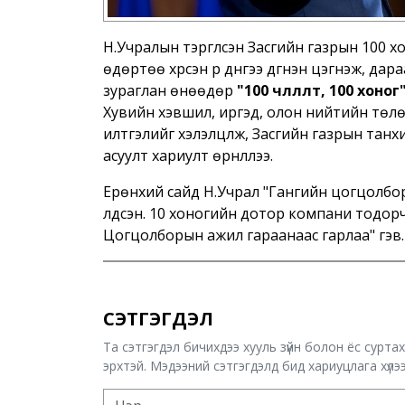
Н.Учралын тэргүүлсэн Засгийн газрын 100 хо
өдөртөө хүрсэн үр дүнгээ дүгнэн цэгнэж, д
зураглан өнөөдөр
"100 чөлөөлөлт, 100 хоног
Хувийн хэвшил, иргэд, олон нийтийн төлөөл
илтгэлийг хэлэлцүүлж, Засгийн газрын танхим 
асуулт хариулт өрнүүллээ.
Ерөнхий сайд Н.Учрал "Гангийн цогцолбо
үлдсэн. 10 хоногийн дотор компани тодор
Цогцолборын ажил гараанаас гарлаа" гэв
СЭТГЭГДЭЛ
Та сэтгэгдэл бичихдээ хууль зүйн болон ёс сурта
эрхтэй. Мэдээний сэтгэгдэлд бид хариуцлага хүлээх