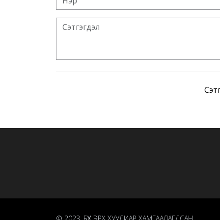
Сэтг
© 2023. БҮХ ЭРХ ХУУЛИАР ХАМГААЛАГДСАН