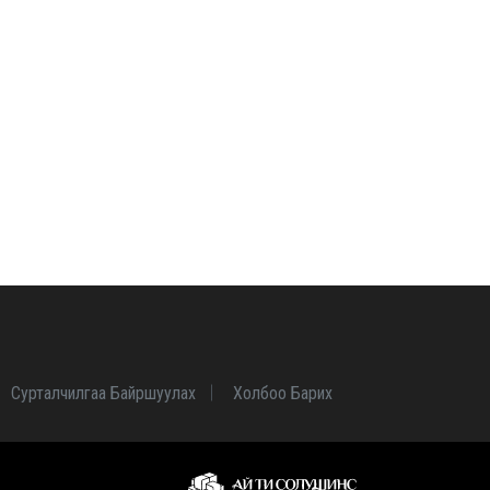
Сурталчилгаа Байршуулах
Холбоо Барих