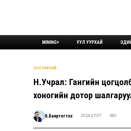
MINING+
УУЛ УУРХАЙ
ЭДИ
УУЛ УУРХАЙ
Н.Учрал: Гангийн цогцолбо
хоногийн дотор шалгаруу
2026.07.07
485
Б.Баяртогтох