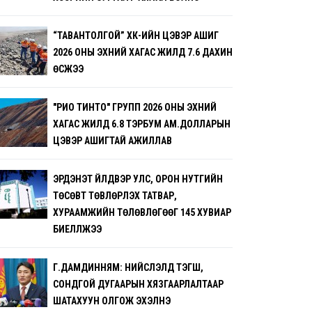
“ТАВАНТОЛГОЙ” ХК-ИЙН ЦЭВЭР АШИГ
2026 ОНЫ ЭХНИЙ ХАГАС ЖИЛД 7.6 ДАХИН
ӨСЖЭЭ
"РИО ТИНТО" ГРУПП 2026 ОНЫ ЭХНИЙ
ХАГАС ЖИЛД 6.8 ТЭРБУМ АМ.ДОЛЛАРЫН
ЦЭВЭР АШИГТАЙ АЖИЛЛАВ
ЭРДЭНЭТ ҮЙЛДВЭР УЛС, ОРОН НУТГИЙН
ТӨСӨВТ ТӨВЛӨРҮҮЛЭХ ТАТВАР,
ХУРААМЖИЙН ТӨЛӨВЛӨГӨӨГ 145 ХУВИАР
БИЕЛҮҮЛЖЭЭ
Г.ДАМДИННЯМ: НИЙСЛЭЛД ТЭГШ,
СОНДГОЙ ДУГААРЫН ХЯЗГААРЛАЛТААР
ШАТАХУУН ОЛГОЖ ЭХЭЛНЭ