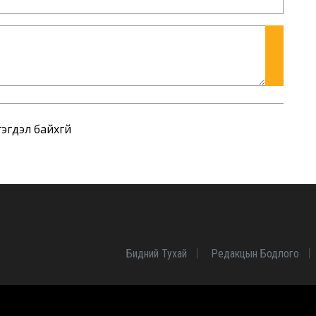
эгдэл байхгүй
Бидний Тухай
Редакцын Бодлого