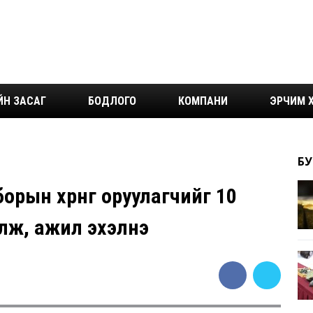
ЙН ЗАСАГ
БОДЛОГО
КОМПАНИ
ЭРЧИМ Х
БУ
рын хөрөнгө оруулагчийг 10
лж, ажил эхэлнэ